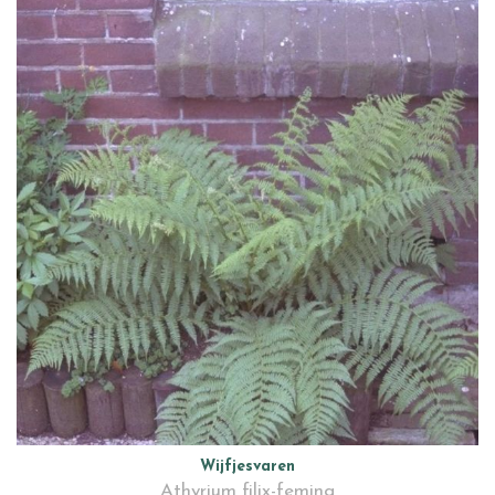
Wijfjesvaren
Athyrium filix-femina