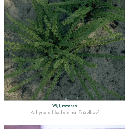
Wijfjesvaren
Athyrium filix-femina 'Frizelliae'