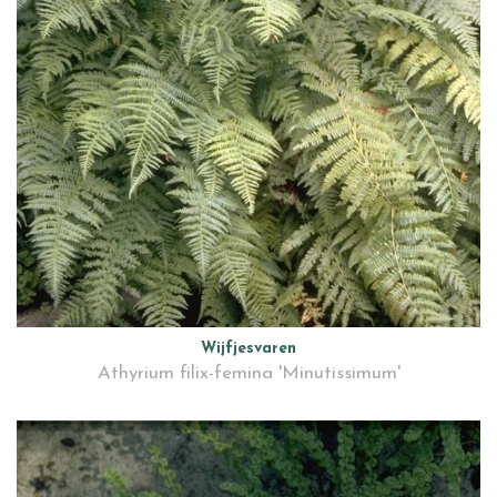
Wijfjesvaren
Athyrium filix-femina 'Minutissimum'