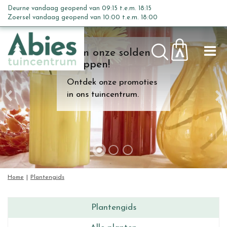
G
Deurne vandaag geopend van
09:15
t.e.m.
18:15
a
Zoersel vandaag geopend van
10:00
t.e.m.
18:00
n
a
Kom onze solden
a
shoppen!
r
c
Ontdek onze promoties
o
in ons tuincentrum.
n
t
e
n
t
Home
Plantengids
Plantengids