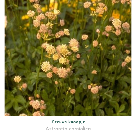
Zeeuws knoopje
Astrantia carniolica