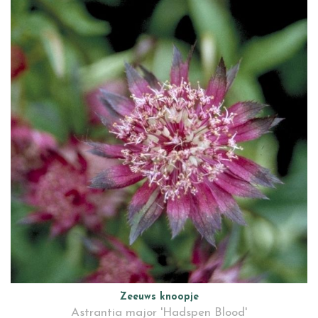
Zeeuws knoopje
Astrantia major 'Hadspen Blood'