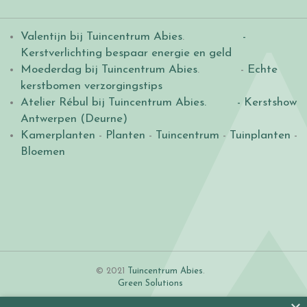
Valentijn bij Tuincentrum Abies
.
-
Kerstverlichting bespaar energie en geld
Moederdag bij Tuincentrum Abies
. -
Echte
kerstbomen verzorgingstips
Atelier Rébul bij Tuincentrum Abies.
- Kerstshow
Antwerpen (Deurne)
Kamerplanten
-
Planten
-
Tuincentrum
-
Tuinplanten
-
Bloemen
© 2021
Tuincentrum Abies
.
Green Solutions