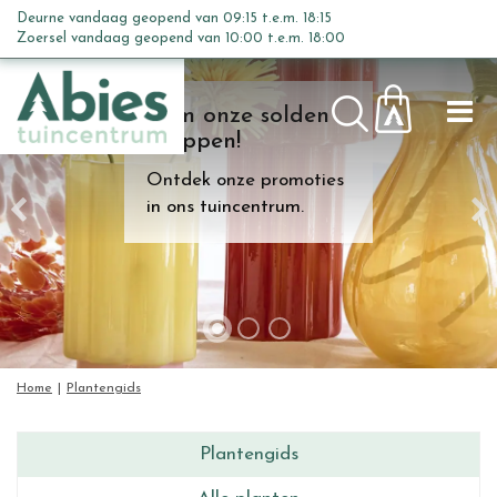
G
Deurne vandaag geopend van
09:15
t.e.m.
18:15
a
Zoersel vandaag geopend van
10:00
t.e.m.
18:00
n
a
Kom onze solden
a
shoppen!
r
c
Ontdek onze promoties
o
in ons tuincentrum.
n
t
e
n
t
Home
Plantengids
Plantengids