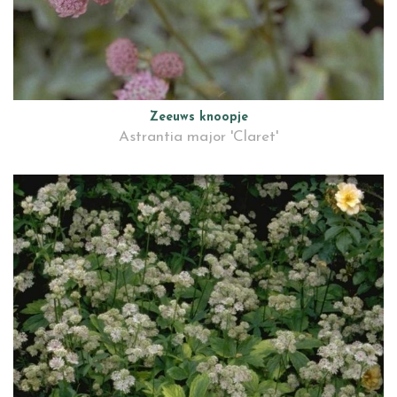
Zeeuws knoopje
Astrantia major 'Claret'