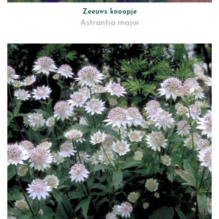
Zeeuws knoopje
Astrantia major