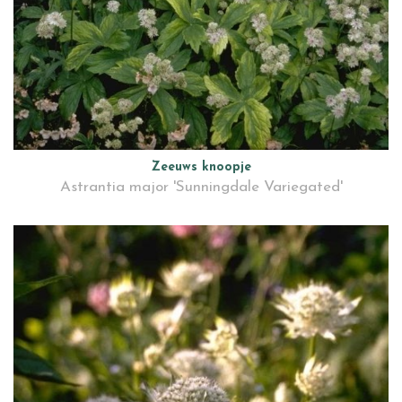
Zeeuws knoopje
Astrantia major 'Sunningdale Variegated'