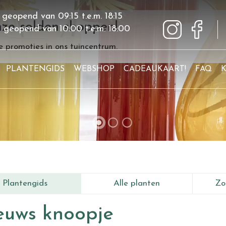
 geopend van
09:15
t.e.m.
18:15
ze solden shoppen!
g geopend van
10:00
t.e.m.
18:00
 promoties in ons tuincentrum.
PLANTENGIDS
WEBSHOP
CADEAUKAART!
FAQ
Plantengids
Alle planten
Zo
euws knoopje