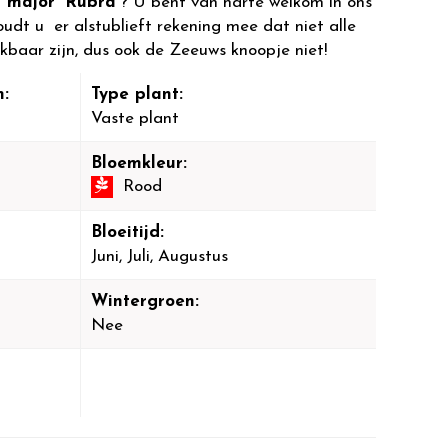
a major 'Rubra'
? U bent van harte welkom in ons
dt u er alstublieft rekening mee dat niet alle
ikbaar zijn, dus ook de Zeeuws knoopje niet!
:
Type plant:
Vaste plant
Bloemkleur:
Rood
Bloeitijd:
Juni, Juli, Augustus
Wintergroen:
Nee