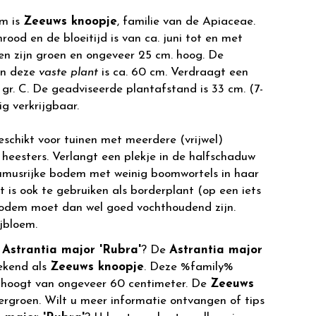
m is
Zeeuws knoopje
, familie van de Apiaceae.
rood en de bloeitijd is van ca. juni tot en met
en zijn groen en ongeveer 25 cm. hoog. De
an deze
vaste plant
is ca. 60 cm. Verdraagt een
gr. C. De geadviseerde plantafstand is 33 cm. (7-
ig verkrijgbaar.
eschikt voor tuinen met meerdere (vrijwel)
heesters. Verlangt een plekje in de halfschaduw
musrijke bodem met weinig boomwortels in haar
t is ook te gebruiken als borderplant (op een iets
bodem moet dan wel goed vochthoudend zijn.
jbloem.
r
Astrantia major 'Rubra'
? De
Astrantia major
ekend als
Zeeuws knoopje
. Deze %family%
 hoogt van ongeveer 60 centimeter. De
Zeeuws
tergroen. Wilt u meer informatie ontvangen of tips