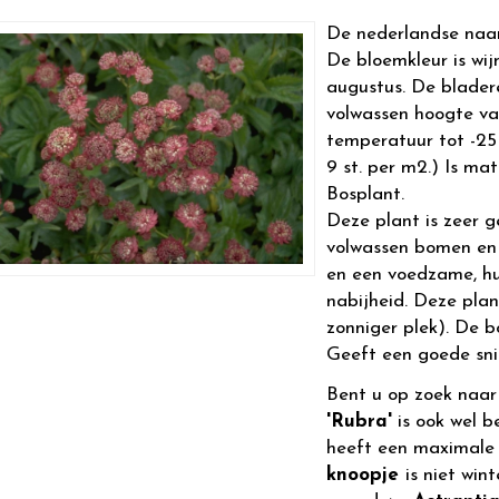
De nederlandse naa
De bloemkleur is wijn
augustus. De blader
volwassen hoogte v
temperatuur tot -25 
9 st. per m2.) Is mat
Bosplant.
Deze plant is zeer g
volwassen bomen en 
en een voedzame, hu
nabijheid. Deze plan
zonniger plek). De 
Geeft een goede sni
Bent u op zoek naa
'Rubra'
is ook wel b
heeft een maximale
knoopje
is niet win