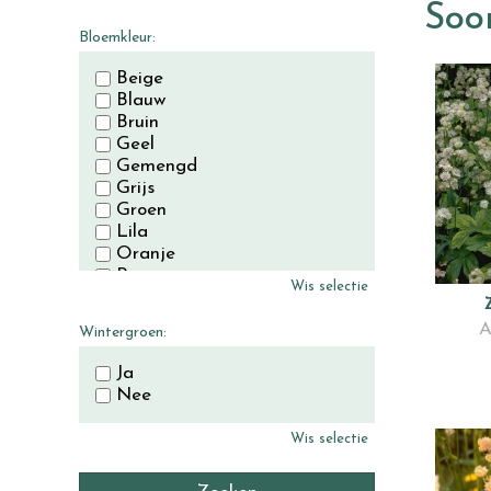
November
Soor
December
Bloemkleur:
Beige
Blauw
Bruin
Geel
Gemengd
Grijs
Groen
Lila
Oranje
Paars
Wis selectie
Rood
Roze
A
Wintergroen:
Wit
Zwart
Ja
Nee
Wis selectie