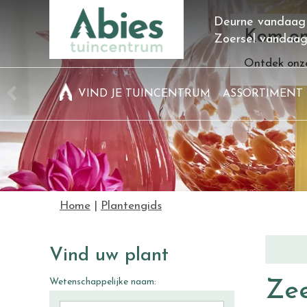
Ga
Deurne vandaag
naar
Kom on
Zoersel vandaa
content
Ontdek onze
VIND JE TUINCENTRUM
ASSORTIMENT
Home
Plantengids
Vind uw plant
Wetenschappelijke naam:
Ze