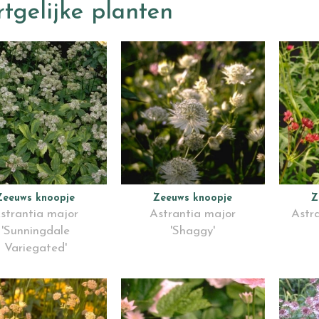
tgelijke planten
Zeeuws knoopje
Zeeuws knoopje
Z
strantia major
Astrantia major
Astra
'Sunningdale
'Shaggy'
Variegated'