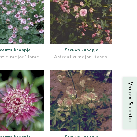
eeuws knoopje
Zeeuws knoopje
ntia major 'Roma'
Astrantia major 'Rosea'
Vragen & contact