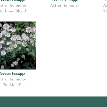
Zeeuws knoopje
Zeeuws knoopje
Z
strantia major
Astrantia major
As
Hadspen Blood'
'H
Zeeuws knoopje
strantia major
'Buckland'