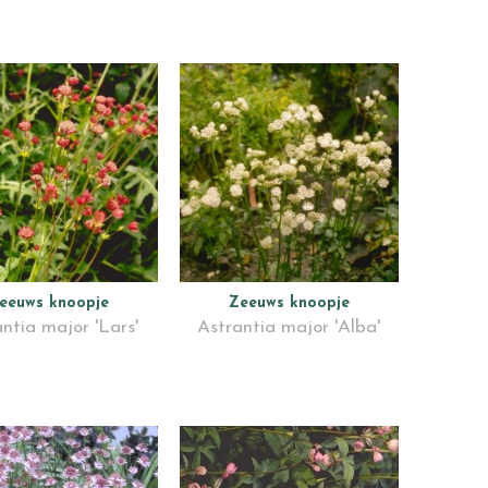
eeuws knoopje
Zeeuws knoopje
ntia major 'Lars'
Astrantia major 'Alba'