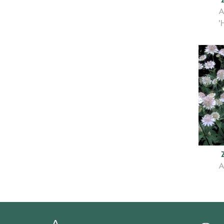
A
'
A