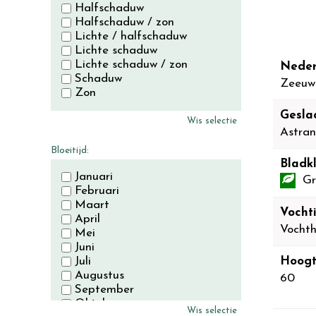
Halfschaduw
Halfschaduw / zon
Lichte / halfschaduw
Lichte schaduw
Lichte schaduw / zon
Neder
Schaduw
Zeeuw
Zon
Gesla
Wis selectie
Astran
Bloeitijd:
Bladkl
Januari
Gr
Februari
Maart
Vocht
April
Vocht
Mei
Juni
Juli
Hoogt
Augustus
60
September
Oktober
Wis selectie