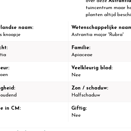
over deze
Astranti
tuincentrum maar hou
planten altijd besch
landse naam:
Wetenschappelijke naam
s knoopje
Astrantia major 'Rubra'
cht:
Familie:
tia
Apiaceae
eur:
Veelkleurig blad:
oen
Nee
igheid:
Zon / schaduw:
houdend
Halfschaduw
e in CM:
Giftig:
Nee