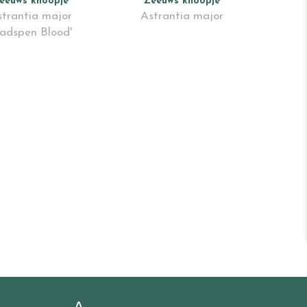
eeuws knoopje
Zeeuws knoopje
trantia major
Astrantia major
adspen Blood'