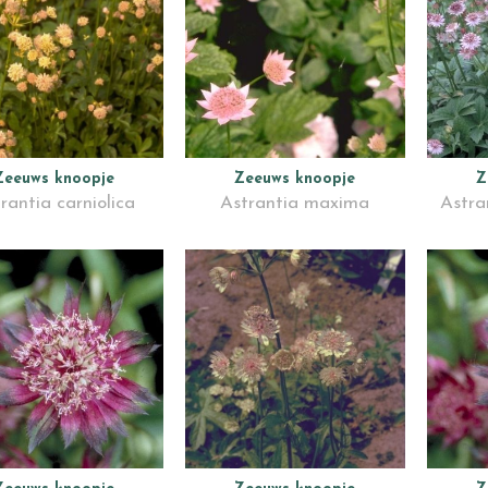
Zeeuws knoopje
Zeeuws knoopje
Z
rantia carniolica
Astrantia maxima
Astra