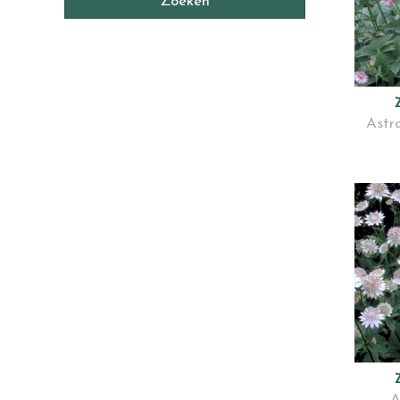
Astr
A