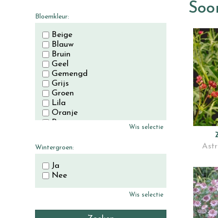
November
Soor
December
Bloemkleur:
Beige
Blauw
Bruin
Geel
Gemengd
Grijs
Groen
Lila
Oranje
Paars
Wis selectie
Rood
Roze
Astr
Wintergroen:
Wit
Zwart
Ja
Nee
Wis selectie