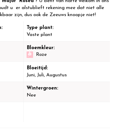
a major 'Rosea'
? U bent van harte welkom in ons
dt u er alstublieft rekening mee dat niet alle
ikbaar zijn, dus ook de Zeeuws knoopje niet!
:
Type plant:
Vaste plant
Bloemkleur:
Roze
Bloeitijd:
Juni, Juli, Augustus
Wintergroen:
Nee