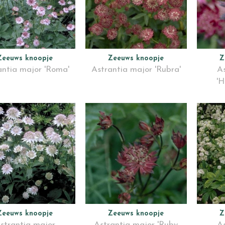
Zeeuws knoopje
Zeeuws knoopje
Z
antia major 'Roma'
Astrantia major 'Rubra'
As
'H
Zeeuws knoopje
Zeeuws knoopje
Z
strantia major
Astrantia major 'Ruby
As