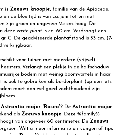
m is
Zeeuws knoopje
, familie van de Apiaceae.
 en de bloeitijd is van ca. juni tot en met
en zijn groen en ongeveer 25 cm. hoog. De
an deze
vaste plant
is ca. 60 cm. Verdraagt een
gr. C. De geadviseerde plantafstand is 33 cm. (7-
d verkrijgbaar.
eschikt voor tuinen met meerdere (vrijwel)
heesters. Verlangt een plekje in de halfschaduw
musrijke bodem met weinig boomwortels in haar
t is ook te gebruiken als borderplant (op een iets
bodem moet dan wel goed vochthoudend zijn.
jbloem.
r
Astrantia major 'Rosea'
? De
Astrantia major
ekend als
Zeeuws knoopje
. Deze %family%
 hoogt van ongeveer 60 centimeter. De
Zeeuws
tergroen. Wilt u meer informatie ontvangen of tips