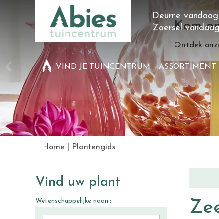
Ga
Deurne vandaag
naar
Kom on
Zoersel vandaa
content
Ontdek onze
VIND JE TUINCENTRUM
ASSORTIMENT
Home
Plantengids
Vind uw plant
Wetenschappelijke naam:
Ze