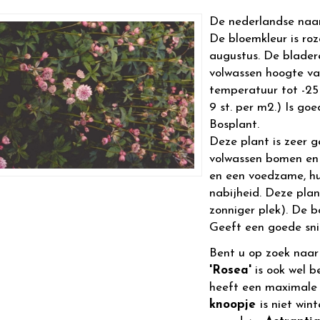
De nederlandse naa
De bloemkleur is roze
augustus. De blader
volwassen hoogte v
temperatuur tot -25 
9 st. per m2.) Is goe
Bosplant.
Deze plant is zeer g
volwassen bomen en 
en een voedzame, hu
nabijheid. Deze plan
zonniger plek). De 
Geeft een goede sni
Bent u op zoek naa
'Rosea'
is ook wel b
heeft een maximale
knoopje
is niet win