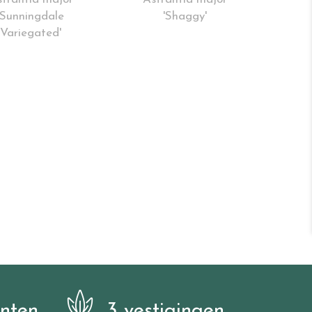
'Sunningdale
'Shaggy'
Variegated'
anten
3 vestigingen