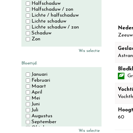
Halfschaduw
Halfschaduw / zon
Lichte / halfschaduw
Lichte schaduw
Lichte schaduw / zon
Neder
Schaduw
Zeeuw
Zon
Gesla
Wis selectie
Astran
Bloeitijd:
Bladkl
Januari
Gr
Februari
Maart
Vocht
April
Vocht
Mei
Juni
Juli
Hoogt
Augustus
60
September
Oktober
Wis selectie