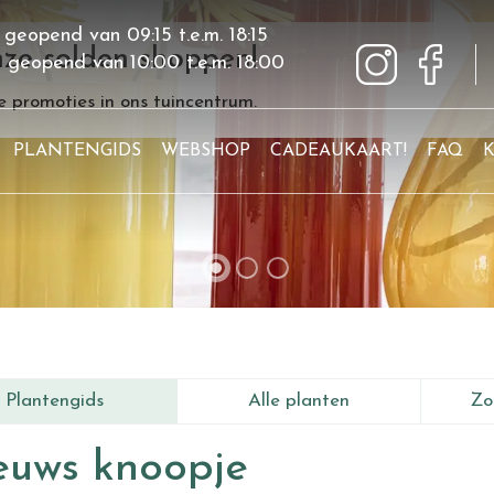
 geopend van
09:15
t.e.m.
18:15
ze solden shoppen!
g geopend van
10:00
t.e.m.
18:00
 promoties in ons tuincentrum.
PLANTENGIDS
WEBSHOP
CADEAUKAART!
FAQ
Plantengids
Alle planten
Zo
euws knoopje