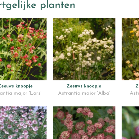
tgelijke planten
Zeeuws knoopje
Zeeuws knoopje
Z
antia major 'Lars'
Astrantia major 'Alba'
Astr