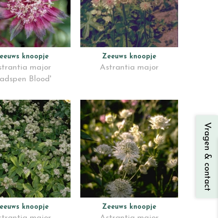
eeuws knoopje
Zeeuws knoopje
trantia major
Astrantia major
adspen Blood'
Vragen & contact
eeuws knoopje
Zeeuws knoopje
trantia major
Astrantia major