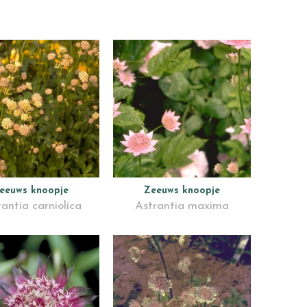
eeuws knoopje
Zeeuws knoopje
antia carniolica
Astrantia maxima