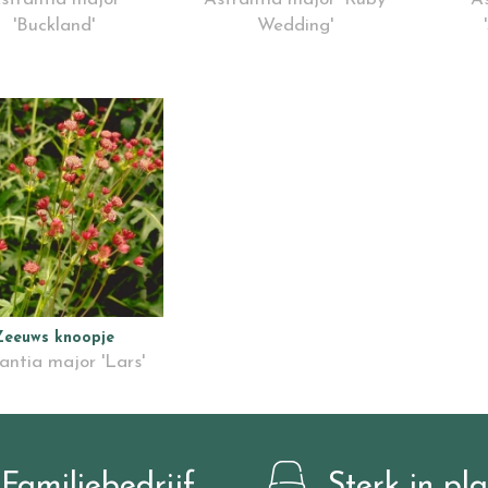
'Buckland'
Wedding'
Zeeuws knoopje
antia major 'Lars'
Familiebedrijf
Sterk in pl