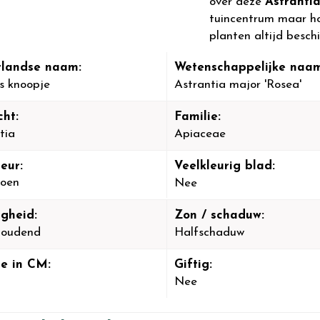
over deze
Astranti
tuincentrum maar hou
planten altijd besch
landse naam:
Wetenschappelijke naam
s knoopje
Astrantia major 'Rosea'
cht:
Familie:
tia
Apiaceae
eur:
Veelkleurig blad:
oen
Nee
igheid:
Zon / schaduw:
houdend
Halfschaduw
e in CM:
Giftig:
Nee