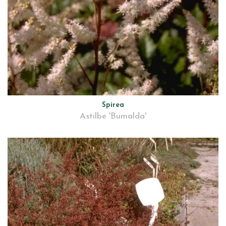
Spirea
Astilbe 'Bumalda'