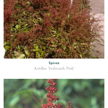
Spirea
Astilbe 'Inshriach Pink'