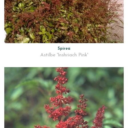
Spirea
Astilbe 'Inshriach Pink'