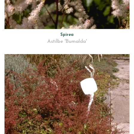
Spirea
Astilbe 'Bumalda'