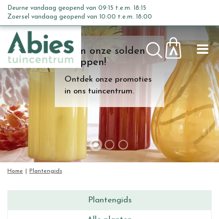
G
Deurne vandaag geopend van
09:15
t.e.m.
18:15
a
Zoersel vandaag geopend van
10:00
t.e.m.
18:00
n
a
Kom onze solden
a
shoppen!
r
c
Ontdek onze promoties
o
in ons tuincentrum.
n
t
e
n
t
Home
Plantengids
Plantengids