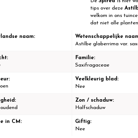
De
Spirea
is niet 
tips over deze
Astil
welkom in ons tuinc
dat niet alle planten
landse naam:
Wetenschappelijke naam
Astilbe glaberrima var. saxa
cht:
Familie:
e
Saxifragaceae
eur:
Veelkleurig blad:
oen
Nee
igheid:
Zon / schaduw:
houdend
Halfschaduw
e in CM:
Giftig:
Nee