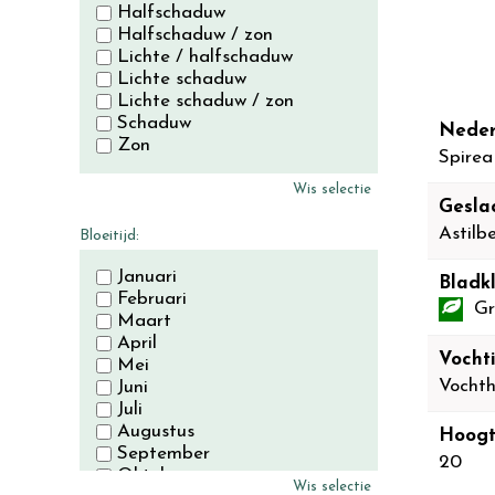
Halfschaduw
Halfschaduw / zon
Lichte / halfschaduw
Lichte schaduw
Lichte schaduw / zon
Schaduw
Neder
Zon
Spirea
Wis selectie
Gesla
Astilb
Bloeitijd:
Januari
Bladkl
Februari
Gr
Maart
April
Vocht
Mei
Vocht
Juni
Juli
Augustus
Hoogt
September
20
Oktober
Wis selectie