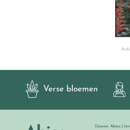
Asti
Verse bloemen
Deurne: Abies | Int