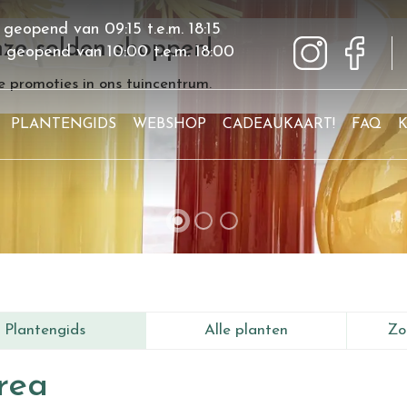
 geopend van
09:15
t.e.m.
18:15
ze solden shoppen!
g geopend van
10:00
t.e.m.
18:00
 promoties in ons tuincentrum.
PLANTENGIDS
WEBSHOP
CADEAUKAART!
FAQ
Plantengids
Alle planten
Zo
rea