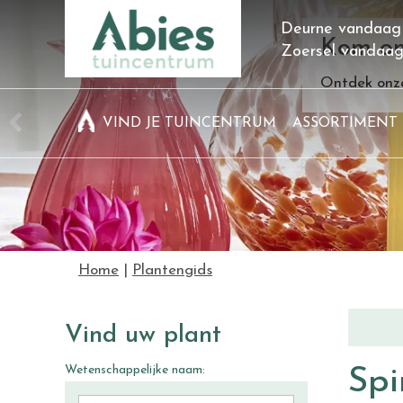
Ga
Deurne vandaag
naar
Kom on
Zoersel vandaa
content
Ontdek onze
VIND JE TUINCENTRUM
ASSORTIMENT
Home
Plantengids
Vind uw plant
Wetenschappelijke naam:
Spi