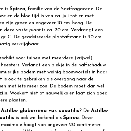
m is
Spirea
, familie van de Saxifragaceae. De
ze en de bloeitijd is van ca. juli tot en met
en zijn groen en ongeveer 10 cm. hoog. De
an deze
vaste plant
is ca. 20 cm. Verdraagt een
 gr. C. De geadviseerde plantafstand is 30 cm.
 matig verkrijgbaar.
eschikt voor tuinen met meerdere (vrijwel)
heesters. Verlangt een plekje in de halfschaduw
musrijke bodem met weinig boomwortels in haar
t is ook te gebruiken als overgang naar de
tsen met iets meer zon. De bodem moet dan wel
jn. Woekert niet of nauwelijks en laat zich goed
ere planten.
r
Astilbe glaberrima var. saxatilis
? De
Astilbe
xatilis
is ook wel bekend als
Spirea
. Deze
 maximale hoogt van ongeveer 20 centimeter.