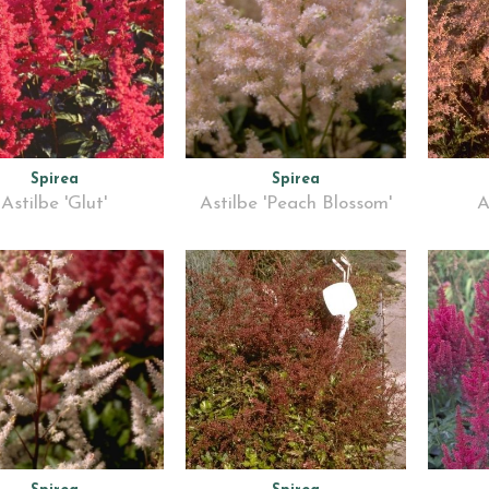
Spirea
Spirea
Astilbe 'Glut'
Astilbe 'Peach Blossom'
A