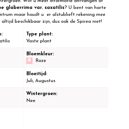
wintergroen. Wilt u meer informatie ontvangen of
be glaberrima var. saxatilis
? U bent van harte
entrum maar houdt u er alstublieft rekening mee
 altijd beschikbaar zijn, dus ook de Spirea niet!
:
Type plant:
tilis
Vaste plant
Bloemkleur:
Roze
Bloeitijd:
Juli, Augustus
Wintergroen:
Nee