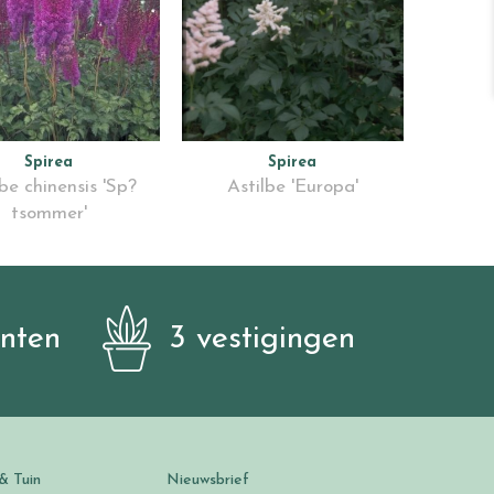
Spirea
Spirea
lbe chinensis 'Sp?
Astilbe 'Europa'
tsommer'
anten
3 vestigingen
& Tuin
Nieuwsbrief