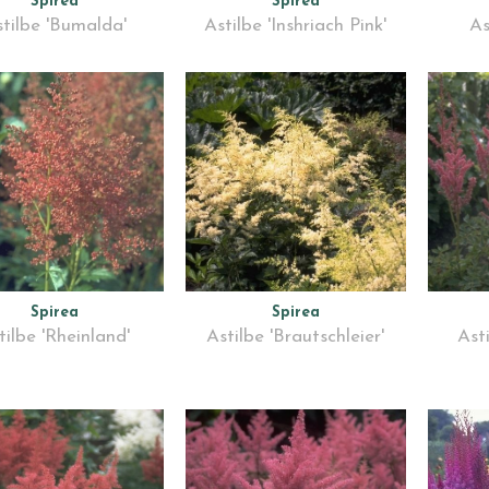
Spirea
Spirea
tilbe 'Bumalda'
Astilbe 'Inshriach Pink'
As
Spirea
Spirea
tilbe 'Rheinland'
Astilbe 'Brautschleier'
Ast