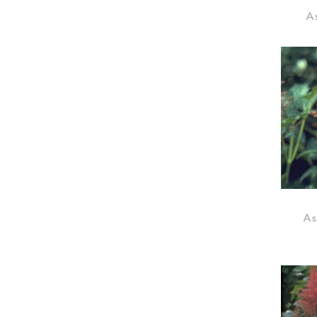
As
As