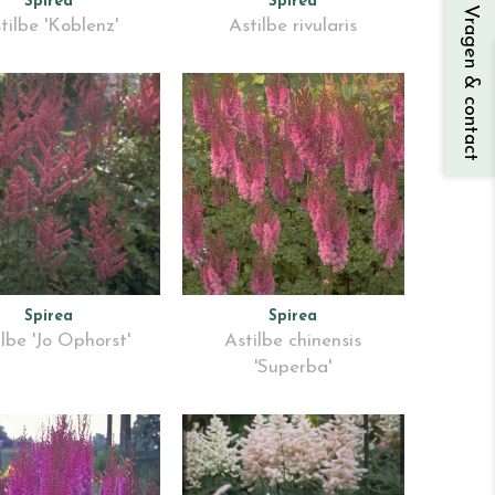
Spirea
Spirea
Vragen & contact
tilbe 'Koblenz'
Astilbe rivularis
Spirea
Spirea
ilbe 'Jo Ophorst'
Astilbe chinensis
'Superba'