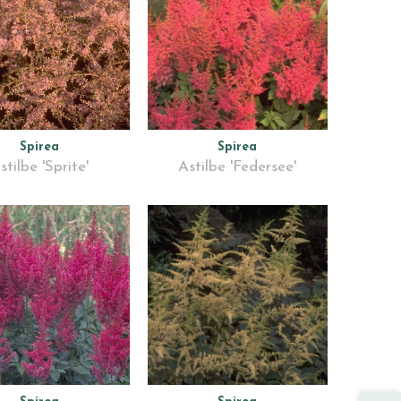
Spirea
Spirea
stilbe 'Sprite'
Astilbe 'Federsee'