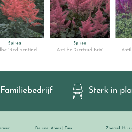
Spirea
Spirea
lbe 'Red Sentinel'
Astilbe 'Gertrud Brix'
Asti
Familiebedrijf
Sterk in pl
erieur
Deurne: Abies | Tuin
Zoersel: Huis 