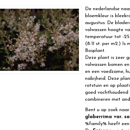
De nederlandse naa
bloemkleur is bleekro
augustus. De blader
volwassen hoogte v
temperatuur tot -25
(8-11 st. per m2.) Is
Bosplant.
Deze plant is zeer g
volwassen bomen en 
en een voedzame, hu
nabijheid. Deze plan
rotstuin en op plaa
goed vochthoudend zi
combineren met and
Bent u op zoek naa
glaberrima var. sa
%family% heeft een