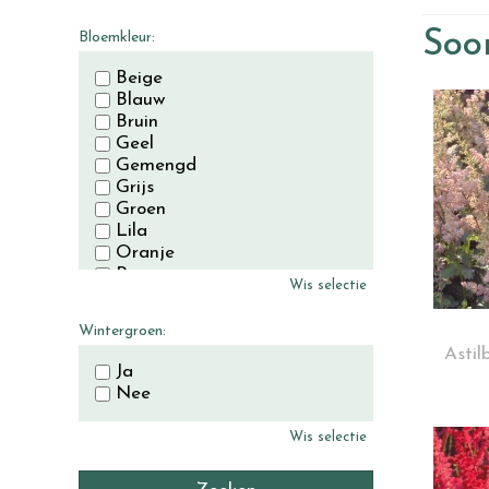
November
December
Soor
Bloemkleur:
Beige
Blauw
Bruin
Geel
Gemengd
Grijs
Groen
Lila
Oranje
Paars
Wis selectie
Rood
Roze
Wintergroen:
Wit
Astil
Zwart
Ja
Nee
Wis selectie