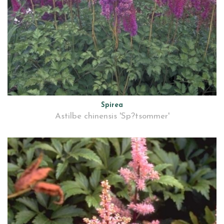
Spirea
Astilbe chinensis 'Sp?tsommer'