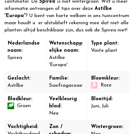
centimeter. De
Spirea
is niet wintergroen. Wilt u meer
informatie ontvangen of tips over deze
Astilbe
'Europa'
? U bent van harte welkom in ons tuincentrum
maar houdt u er alstublieft rekening mee dat niet alle
planten altijd beschikbaar zijn, dus ook de Spirea niet!
Nederlandse
Wetenschapp
Type plant:
naam:
elijke naam:
Vaste plant
Spirea
Astilbe
'Europa'
Geslacht:
Familie:
Bloemkleur:
Roze
Astilbe
Saxifragaceae
Bladkleur:
Veelkleurig
Bloeitijd:
Groen
blad:
Juni, Juli
Nee
Vochtigheid:
Zon /
Wintergroen:
Vochthoudend
schaduw:
Nee