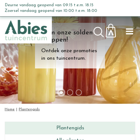
G
Deurne vandaag geopend van
09:15
t.e.m.
18:15
a
Zoersel vandaag geopend van
10:00
t.e.m.
18:00
n
a
Kom onze solden
a
shoppen!
r
c
Ontdek onze promoties
o
in ons tuincentrum.
n
t
e
n
t
Home
Plantengids
Plantengids