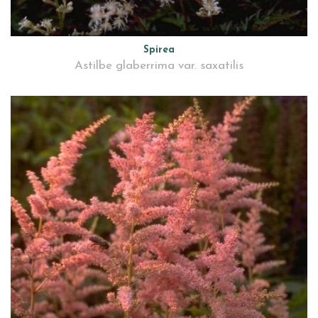
Spirea
Astilbe glaberrima var. saxatilis