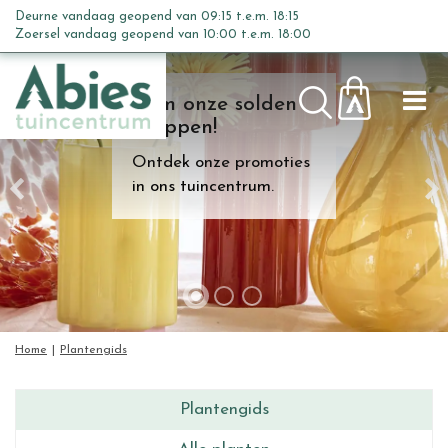
G
Deurne vandaag geopend van
09:15
t.e.m.
18:15
a
Zoersel vandaag geopend van
10:00
t.e.m.
18:00
n
a
Kom onze solden
a
shoppen!
r
c
Ontdek onze promoties
o
in ons tuincentrum.
n
t
e
n
t
Home
Plantengids
Plantengids