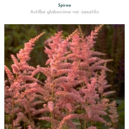
Spirea
Astilbe glaberrima var. saxatilis