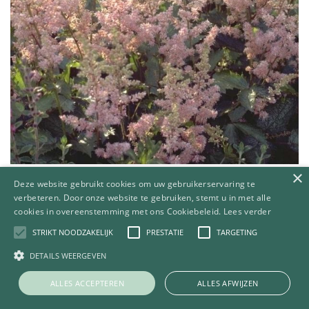
×
Spirea
Deze website gebruikt cookies om uw gebruikerservaring te
Astilbe chinensis 'Finale'
verbeteren. Door onze website te gebruiken, stemt u in met alle
cookies in overeenstemming met ons Cookiebeleid.
Lees verder
STRIKT NOODZAKELIJK
PRESTATIE
TARGETING
DETAILS WEERGEVEN
ALLES ACCEPTEREN
ALLES AFWIJZEN