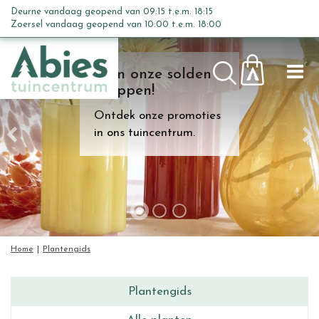
G
Deurne vandaag geopend van
09:15
t.e.m.
18:15
a
Zoersel vandaag geopend van
10:00
t.e.m.
18:00
n
a
Kom onze solden
a
shoppen!
r
c
Ontdek onze promoties
o
in ons tuincentrum.
n
t
e
n
t
Home
Plantengids
Plantengids