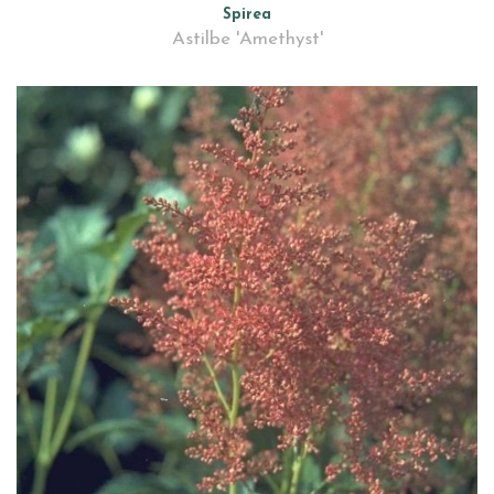
Spirea
Astilbe 'Amethyst'