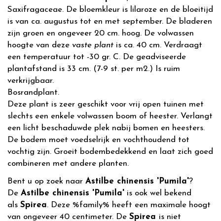
Saxifragaceae. De bloemkleur is lilaroze en de bloeitijd
is van ca. augustus tot en met september. De bladeren
zijn groen en ongeveer 20 cm. hoog. De volwassen
hoogte van deze
vaste plant
is ca. 40 cm. Verdraagt
een temperatuur tot -30 gr. C. De geadviseerde
plantafstand is 33 cm. (7-9 st. per m2.) Is ruim
verkrijgbaar.
Bosrandplant.
Deze plant is zeer geschikt voor vrij open tuinen met
slechts een enkele volwassen boom of heester. Verlangt
een licht beschaduwde plek nabij bomen en heesters.
De bodem moet voedselrijk en vochthoudend tot
vochtig zijn. Groeit bodembedekkend en laat zich goed
combineren met andere planten.
Bent u op zoek naar
Astilbe chinensis 'Pumila'
?
De
Astilbe chinensis 'Pumila'
is ook wel bekend
als
Spirea
. Deze %family% heeft een maximale hoogt
van ongeveer 40 centimeter. De
Spirea
is niet