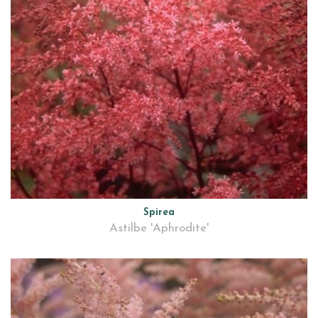
Spirea
Astilbe 'Aphrodite'