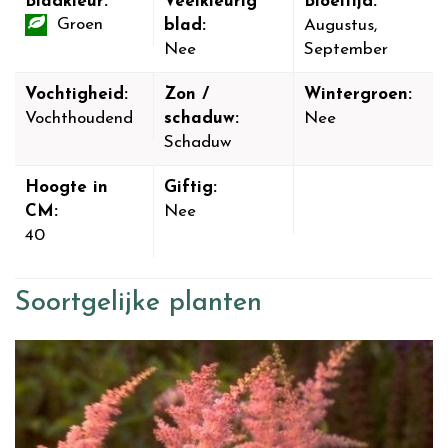
Bladkleur:
Veelkleurig
Bloeitijd:
Groen
blad:
Augustus,
Nee
September
Vochtigheid:
Zon /
Wintergroen:
Vochthoudend
schaduw:
Nee
Schaduw
Hoogte in
Giftig:
CM:
Nee
40
Soortgelijke planten