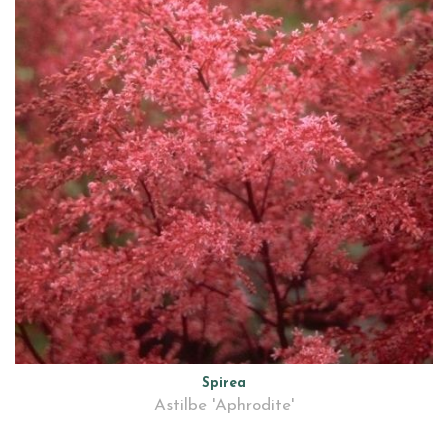
Spirea
Astilbe 'Aphrodite'