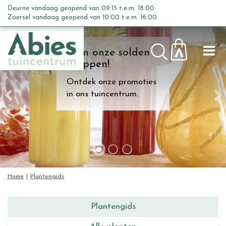
G
Deurne vandaag geopend van
09:15
t.e.m.
18:00
a
Zoersel vandaag geopend van
10:00
t.e.m.
16:00
n
a
Kom onze solden
a
shoppen!
r
c
Ontdek onze promoties
o
in ons tuincentrum.
n
t
e
n
t
Home
Plantengids
Plantengids