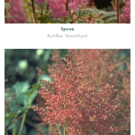
Spirea
Astilbe 'Amethyst'