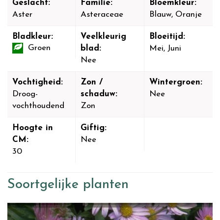
Geslacht:
Familie:
Bloemkleur:
Aster
Asteraceae
Blauw, Oranje
Bladkleur:
Veelkleurig
Bloeitijd:
Groen
blad:
Mei, Juni
Nee
Vochtigheid:
Zon /
Wintergroen:
Droog-
schaduw:
Nee
vochthoudend
Zon
Hoogte in
Giftig:
CM:
Nee
30
Soortgelijke planten