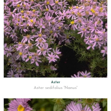
Aster
Aster sedifolius 'Nanus'