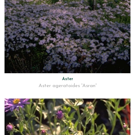
Aster
Aster ageratoides 'Asran'