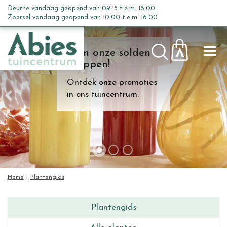
G
Deurne vandaag geopend van
09:15
t.e.m.
18:00
a
Zoersel vandaag geopend van
10:00
t.e.m.
16:00
n
a
Kom onze solden
a
shoppen!
r
c
Ontdek onze promoties
o
in ons tuincentrum.
n
t
e
n
t
Home
Plantengids
Plantengids