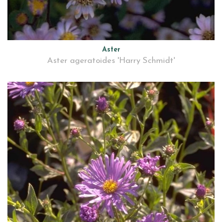
Aster
Aster ageratoides 'Harry Schmidt'