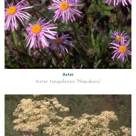
Aster
Aster tongolensis 'Napsbury'