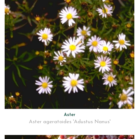
Aster
Aster ageratoides 'Adustus Nanus'