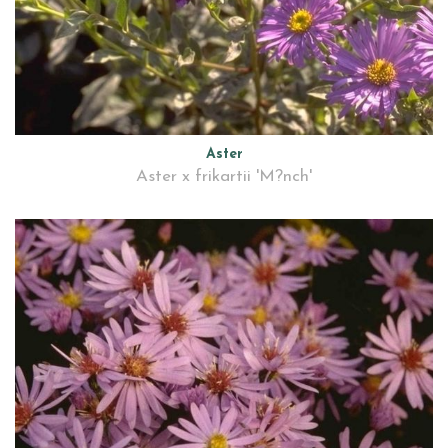
Aster
Aster x frikartii 'M?nch'