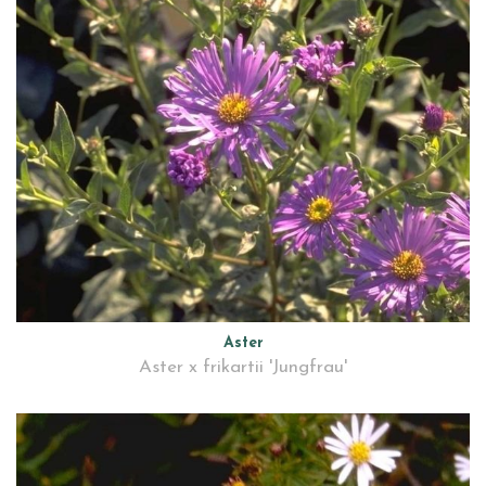
Aster
Aster x frikartii 'Jungfrau'