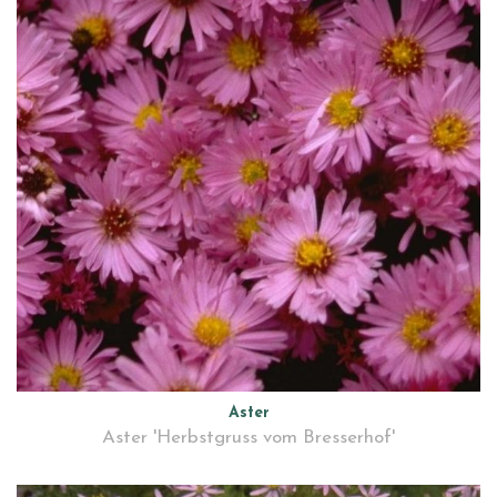
Aster
Aster 'Herbstgruss vom Bresserhof'