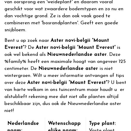
van oorsprong een 'weideplant' en daarom vooral
geschikt voor wat zwaardere bodemtypen en zo nu en
dan vochtige grond. Ze is dan ook vaak goed te
combineren met 'bosrandplanten'. Geeft een goede
snijbloem.
Bent u op zoek naar
Aster novi-belgii 'Mount
Everest'
? De
Aster novi-belgii 'Mount Everest'
is
ook wel bekend als
Nieuwnederlandse aster
. Deze
%family% heeft een maximale hoogt van ongeveer 125
centimeter. De
Nieuwnederlandse aster
is niet
wintergroen. Wilt u meer informatie ontvangen of tips
over deze
Aster novi-belgii 'Mount Everest'
? U bent
van harte welkom in ons tuincentrum maar houdt u er
alstublieft rekening mee dat niet alle planten altijd
beschikbaar zijn, dus ook de Nieuwnederlandse aster
niet!
Nederlandse
Wetenschapp
Type plant:
naam:
elijke naam:
Vaste plant