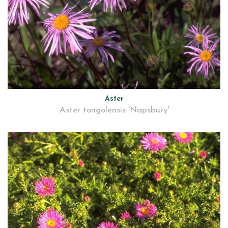
Aster
Aster tongolensis 'Napsbury'