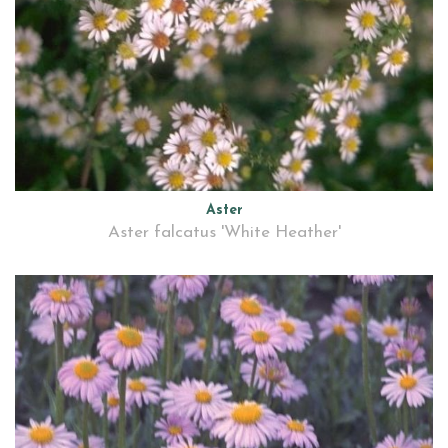
Aster
Aster falcatus 'White Heather'