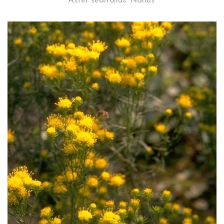
Aster sedifolius 'Nanus'