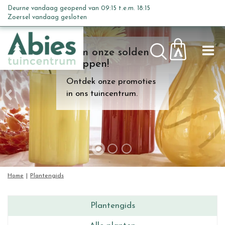
G
Deurne vandaag geopend van
09:15
t.e.m.
18:15
a
Zoersel vandaag gesloten
n
a
Kom onze solden
a
shoppen!
r
c
Ontdek onze promoties
o
in ons tuincentrum.
n
t
e
n
t
Home
Plantengids
Plantengids