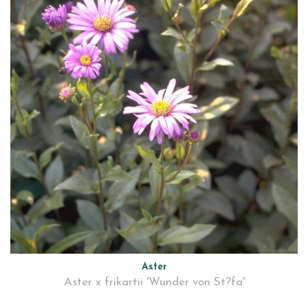
Aster
Aster x frikartii 'Wunder von St?fa'