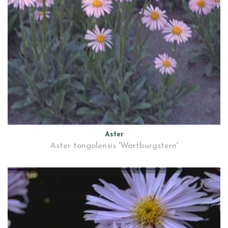
Aster
Aster tongolensis 'Wartburgstern'