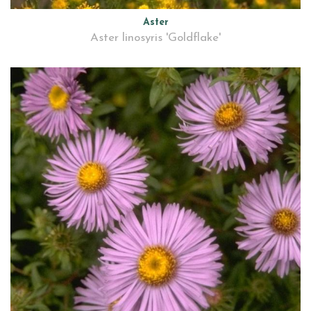
Aster
Aster linosyris 'Goldflake'