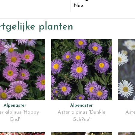
Nee
tgelijke planten
Alpenaster
Alpenaster
er alpinus 'Happy
Aster alpinus 'Dunkle
Aste
End'
Sch?ne'