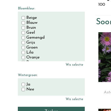
November
100
December
Bloemkleur:
Beige
Soor
Blauw
Bruin
Geel
Gemengd
Grijs
Groen
Lila
Oranje
Paars
Wis selectie
Rood
Roze
Wintergroen:
Wit
Zwart
Ja
Nee
Ast
Wis selectie