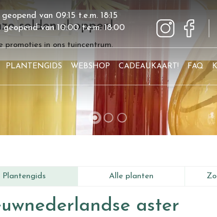
 geopend van
09:15
t.e.m.
18:15
ze solden shoppen!
g geopend van
10:00
t.e.m.
18:00
 promoties in ons tuincentrum.
PLANTENGIDS
WEBSHOP
CADEAUKAART!
FAQ
Plantengids
Alle planten
Zo
uwnederlandse aster