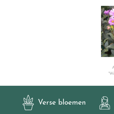
A
'W
Verse bloemen