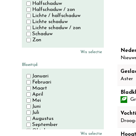
Halfschaduw
Halfschaduw / zon
Lichte / halfschaduw
Lichte schaduw
Lichte schaduw / zon
Schaduw
Zon
Neder
Wis selectie
Nieuwn
Bloeitijd:
Gesla
Januari
Aster
Februari
Maart
Bladkl
April
Gr
Mei
Juni
Juli
Vocht
Augustus
Droog
September
Oktober
Wis selectie
Hoogt