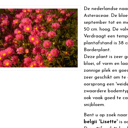
De nederlandse naa
Asteraceae. De bloem
september tot en me
50 cm. hoog. De vo
Verdraagt een tempe
plantafstand is 38 cm
Borderplant.
Deze plant is zeer g
bloei, of vorm en la
zonnige plek en goed
zeer geschikt om te 
oorsprong een 'weid
zwaardere bodemtype
ook vaak goed te co
snijbloem.
Bent u op zoek naa
belgii 'Lisette'
is o