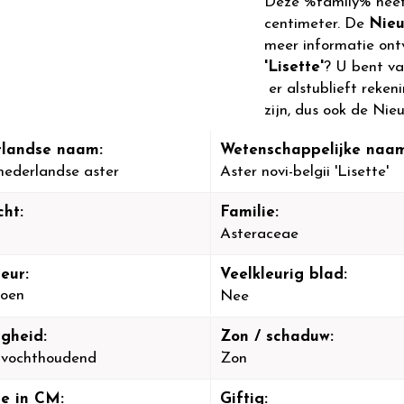
Deze %family% heef
centimeter. De
Nieu
meer informatie ont
'Lisette'
? U bent va
er alstublieft reken
zijn, dus ook de Nie
landse naam:
Wetenschappelijke naam
ederlandse aster
Aster novi-belgii 'Lisette'
cht:
Familie:
Asteraceae
eur:
Veelkleurig blad:
oen
Nee
igheid:
Zon / schaduw:
-vochthoudend
Zon
e in CM:
Giftig: