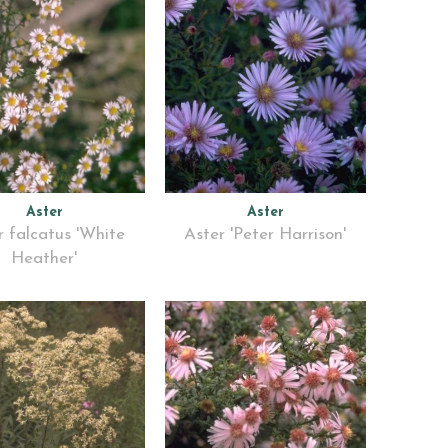
Aster
Aster
r falcatus 'White
Aster 'Peter Harrison'
Heather'