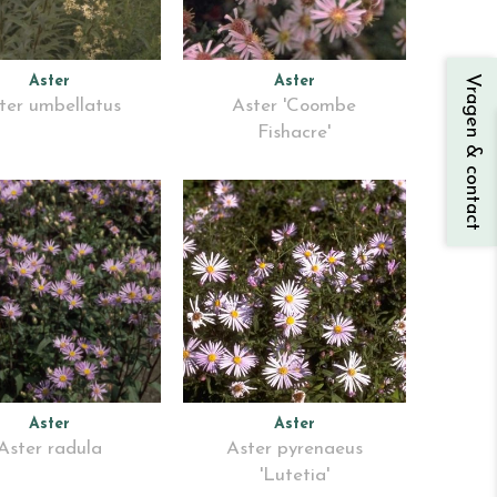
Aster
Aster
Vragen & contact
ter umbellatus
Aster 'Coombe
Fishacre'
Aster
Aster
Aster radula
Aster pyrenaeus
'Lutetia'