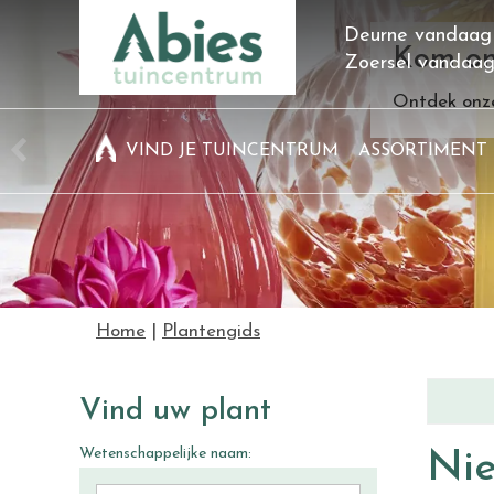
Ga
Deurne vandaag
naar
Kom on
Zoersel vandaa
content
Ontdek onze
VIND JE TUINCENTRUM
ASSORTIMENT
Home
Plantengids
Vind uw plant
Wetenschappelijke naam:
Nie