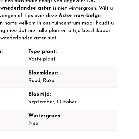
t een maximale hoogt van ongeveer 100
wnederlandse aster
is niet wintergroen. Wilt u
vangen of tips over deze
Aster novi-belgii
n harte welkom in ons tuincentrum maar houdt u
ing mee dat niet alle planten altijd beschikbaar
uwnederlandse aster niet!
:
Type plant:
Vaste plant
Bloemkleur:
Rood, Roze
Bloeitijd:
September, Oktober
Wintergroen:
Nee