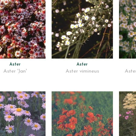
Aster
Aster
Aster 'Jan'
Aster vimineus
Aste