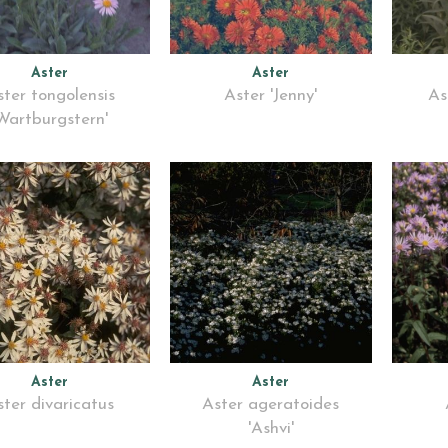
Aster
Aster
ter tongolensis
Aster 'Jenny'
As
Wartburgstern'
Aster
Aster
ster divaricatus
Aster ageratoides
'Ashvi'