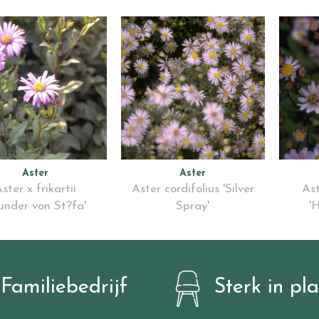
Aster
Aster
ster x frikartii
Aster cordifolius 'Silver
Ast
under von St?fa'
Spray'
'
Familiebedrijf
Sterk in pl