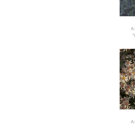
As
'
A