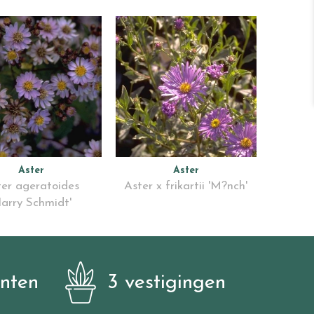
Aster
Aster
er ageratoides
Aster x frikartii 'M?nch'
Harry Schmidt'
anten
3 vestigingen