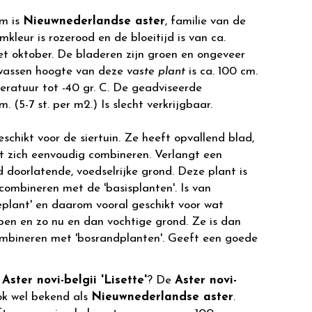
m is
Nieuwnederlandse aster
, familie van de
kleur is rozerood en de bloeitijd is van ca.
t oktober. De bladeren zijn groen en ongeveer
lwassen hoogte van deze
vaste plant
is ca. 100 cm.
ratuur tot -40 gr. C. De geadviseerde
. (5-7 st. per m2.) Is slecht verkrijgbaar.
eschikt voor de siertuin. Ze heeft opvallend blad,
at zich eenvoudig combineren. Verlangt een
 doorlatende, voedselrijke grond. Deze plant is
combineren met de 'basisplanten'. Is van
eplant' en daarom vooral geschikt voor wat
n en zo nu en dan vochtige grond. Ze is dan
mbineren met 'bosrandplanten'. Geeft een goede
r
Aster novi-belgii 'Lisette'
? De
Aster novi-
ok wel bekend als
Nieuwnederlandse aster
.