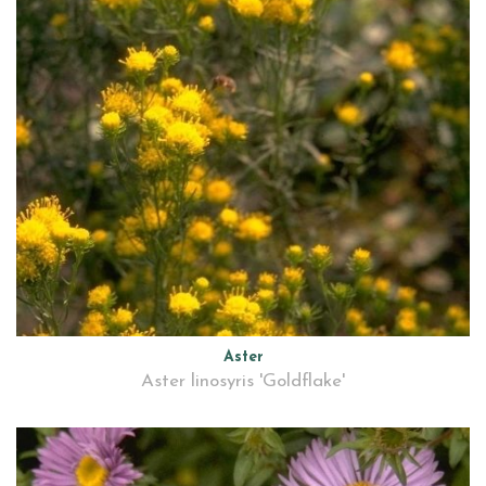
Aster
Aster linosyris 'Goldflake'