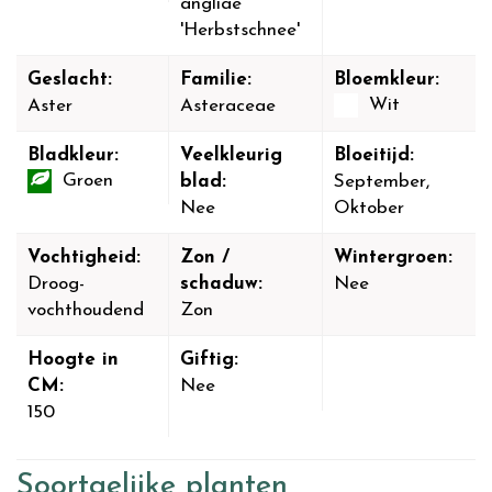
angliae
'Herbstschnee'
Geslacht:
Familie:
Bloemkleur:
Wit
Aster
Asteraceae
Bladkleur:
Veelkleurig
Bloeitijd:
Groen
blad:
September,
Nee
Oktober
Vochtigheid:
Zon /
Wintergroen:
Droog-
schaduw:
Nee
vochthoudend
Zon
Hoogte in
Giftig:
CM:
Nee
150
Soortgelijke planten