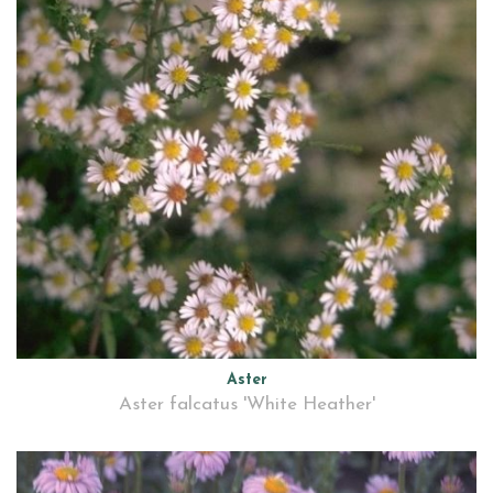
Aster
Aster falcatus 'White Heather'