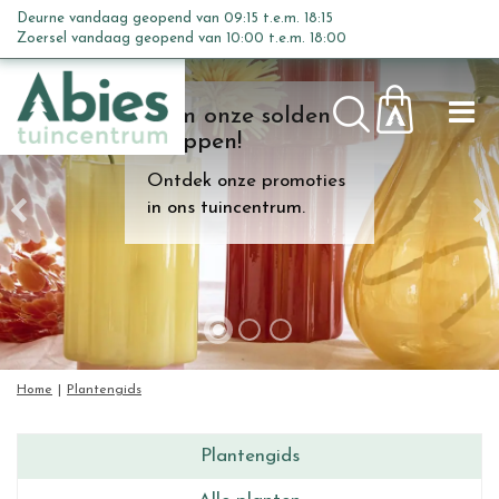
G
Deurne vandaag geopend van
09:15
t.e.m.
18:15
a
Zoersel vandaag geopend van
10:00
t.e.m.
18:00
n
a
Kom onze solden
a
shoppen!
r
c
Ontdek onze promoties
o
in ons tuincentrum.
n
t
e
n
t
Home
Plantengids
Plantengids