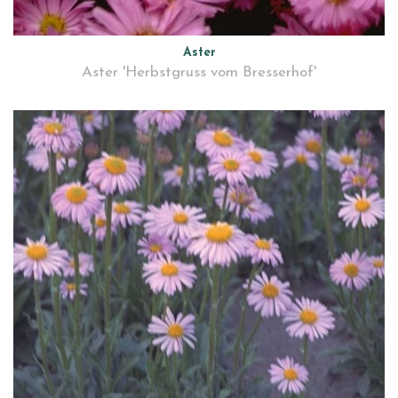
Aster
Aster 'Herbstgruss vom Bresserhof'