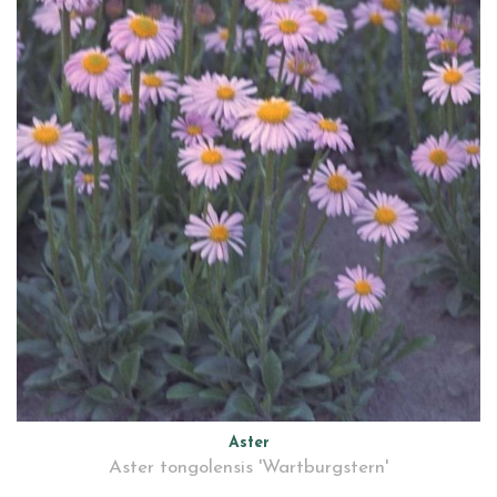
Aster
Aster tongolensis 'Wartburgstern'