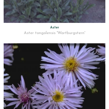
Aster
Aster tongolensis 'Wartburgstern'