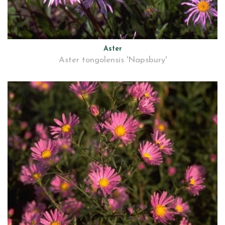
Aster
Aster tongolensis 'Napsbury'