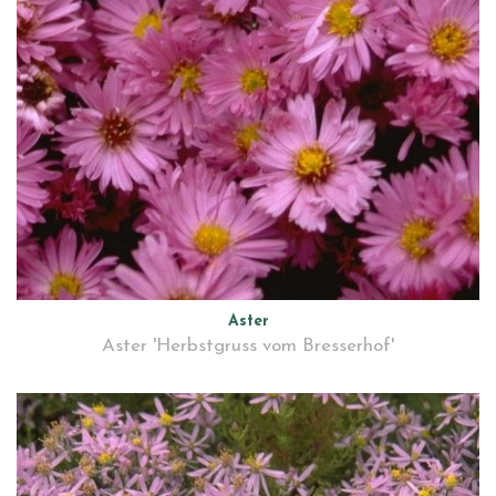
Aster
Aster 'Herbstgruss vom Bresserhof'