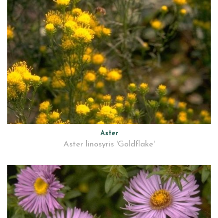
Aster
Aster linosyris 'Goldflake'