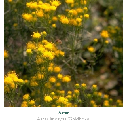
Aster
Aster linosyris 'Goldflake'