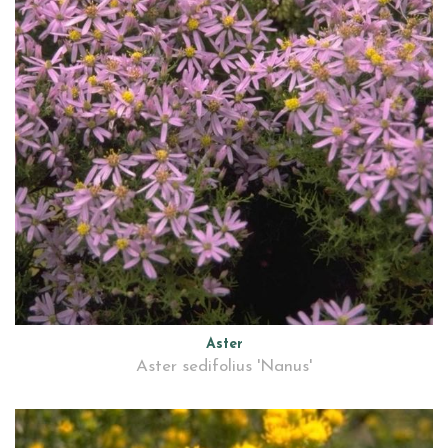
Aster
Aster sedifolius 'Nanus'