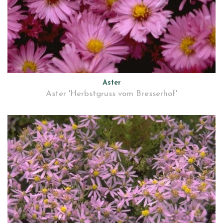
Aster
Aster 'Herbstgruss vom Bresserhof'