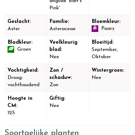
angliae 'Barr's
Pink'
Geslacht:
Familie:
Bloemkleur:
Paars
Aster
Asteraceae
Bladkleur:
Veelkleurig
Bloeitijd:
Groen
blad:
September,
Nee
Oktober
Vochtigheid:
Zon /
Wintergroen:
Droog-
schaduw:
Nee
vochthoudend
Zon
Hoogte in
Giftig:
CM:
Nee
125
Soortgelijke planten