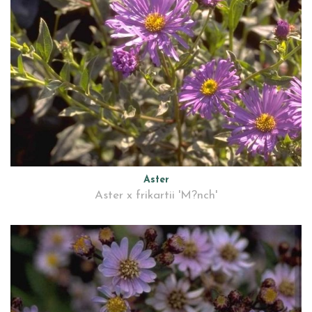
Aster
Aster x frikartii 'M?nch'