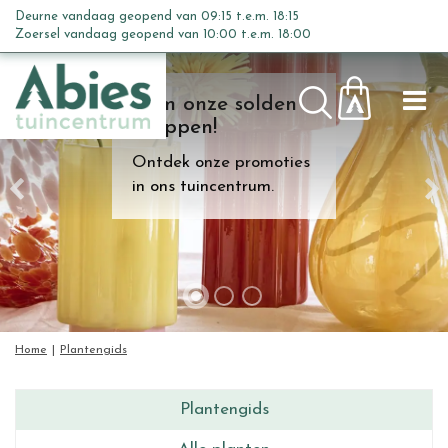
G
Deurne vandaag geopend van
09:15
t.e.m.
18:15
a
Zoersel vandaag geopend van
10:00
t.e.m.
18:00
n
a
Kom onze solden
a
shoppen!
r
c
Ontdek onze promoties
o
in ons tuincentrum.
n
t
e
n
t
Home
Plantengids
Plantengids