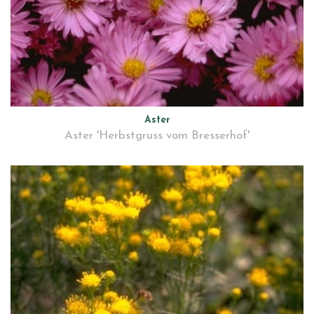
Aster
Aster 'Herbstgruss vom Bresserhof'