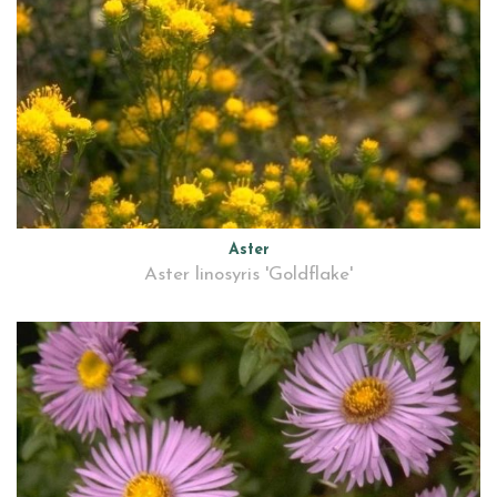
Aster
Aster linosyris 'Goldflake'