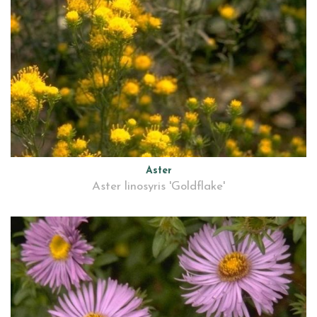
Aster
Aster linosyris 'Goldflake'