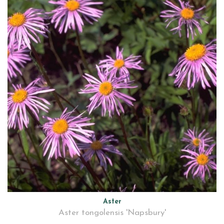
Aster
Aster tongolensis 'Napsbury'