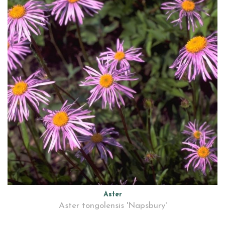
Aster
Aster tongolensis 'Napsbury'