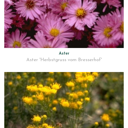
Aster
Aster 'Herbstgruss vom Bresserhof'