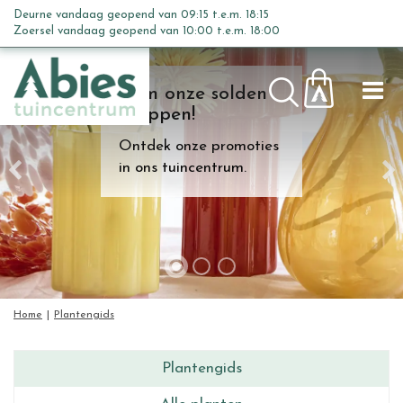
G
Deurne vandaag geopend van
09:15
t.e.m.
18:15
a
Zoersel vandaag geopend van
10:00
t.e.m.
18:00
n
a
Kom onze solden
a
shoppen!
r
c
Ontdek onze promoties
o
in ons tuincentrum.
n
t
e
n
t
Home
Plantengids
Plantengids