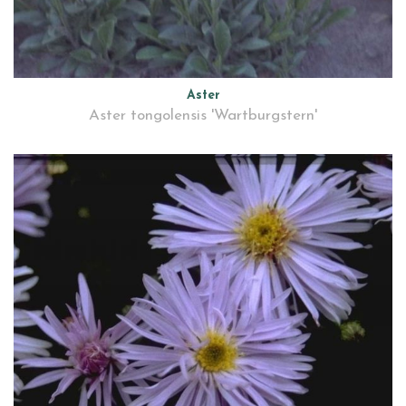
Aster
Aster tongolensis 'Wartburgstern'