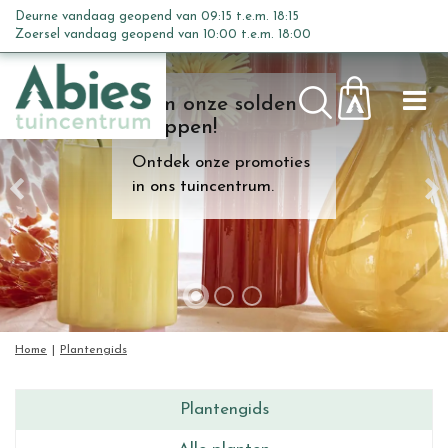
G
Deurne vandaag geopend van
09:15
t.e.m.
18:15
a
Zoersel vandaag geopend van
10:00
t.e.m.
18:00
n
a
Kom onze solden
a
shoppen!
r
c
Ontdek onze promoties
o
in ons tuincentrum.
n
t
e
n
t
Home
Plantengids
Plantengids