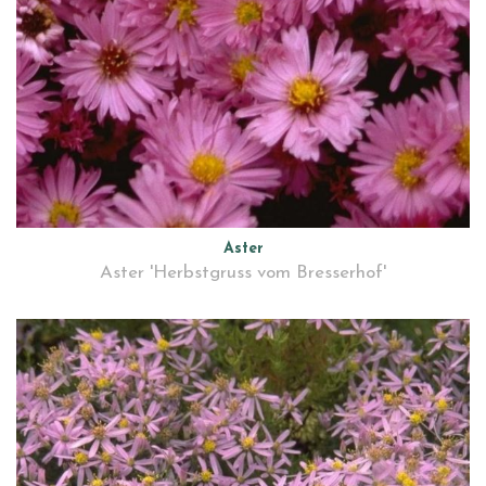
Aster
Aster 'Herbstgruss vom Bresserhof'