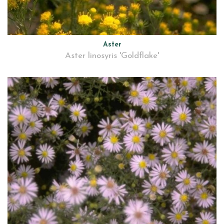
Aster
Aster linosyris 'Goldflake'