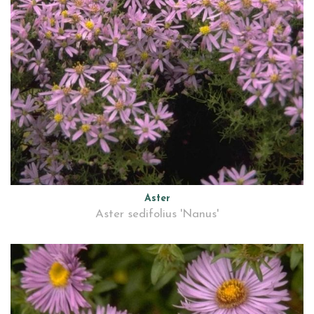
Aster
Aster sedifolius 'Nanus'