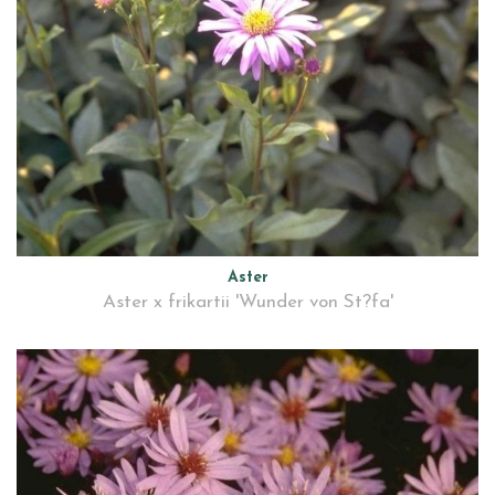
Aster
Aster x frikartii 'Wunder von St?fa'