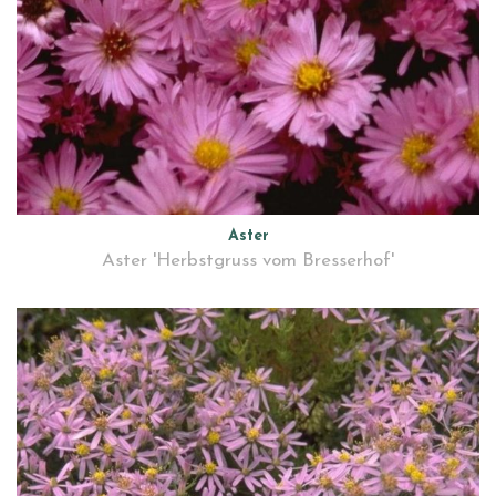
Aster
Aster 'Herbstgruss vom Bresserhof'