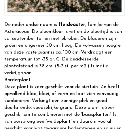
De nederlandse naam is
Heideaster
, familie van de
Asteraceae. De bloemkleur is wit en de bloeitijd is van
ca. september tot en met oktober. De bladeren zijn
groen en ongeveer 50 cm. hoog. De volwassen hoogte
van deze
vaste plant
is ca. 100 cm. Verdraagt een
temperatuur tot -35 gr. C. De geadviseerde
plantafstand is 38 cm. (5-7 st. per m2.) Is matig
verkrijgbaar.
Borderplant.
Deze plant is zeer geschikt voor de siertuin. Ze heeft
opvallend blad, bloei, of vorm en laat zich eenvoudig
combineren. Verlangt een zonnige plek en goed
doorlatende, voedselrijke grond. Deze plant is zeer
geschikt om te combineren met de 'basisplanten'. Is
van oorsprong een 'weideplant' en daarom vooral
geschikt voor wat zwaardere bodemtypen en zo nu en