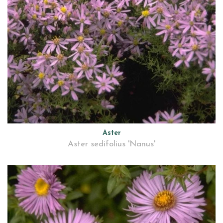
Aster
Aster sedifolius 'Nanus'