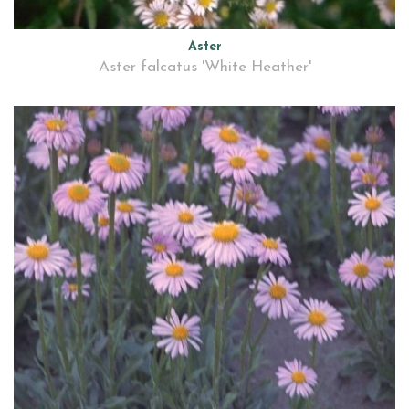
Aster
Aster falcatus 'White Heather'