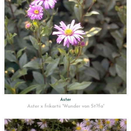
Aster
Aster x frikartii 'Wunder von St?fa'