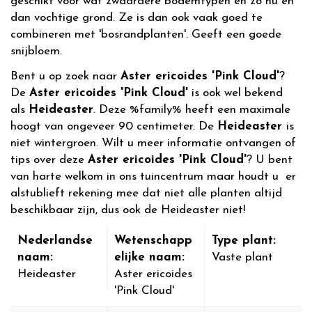
geschikt voor wat zwaardere bodemtypen en zo nu en
dan vochtige grond. Ze is dan ook vaak goed te
combineren met 'bosrandplanten'. Geeft een goede
snijbloem.
Bent u op zoek naar
Aster ericoides 'Pink Cloud'
?
De
Aster ericoides 'Pink Cloud'
is ook wel bekend
als
Heideaster
. Deze %family% heeft een maximale
hoogt van ongeveer 90 centimeter. De
Heideaster
is
niet wintergroen. Wilt u meer informatie ontvangen of
tips over deze
Aster ericoides 'Pink Cloud'
? U bent
van harte welkom in ons tuincentrum maar houdt u er
alstublieft rekening mee dat niet alle planten altijd
beschikbaar zijn, dus ook de Heideaster niet!
Nederlandse
Wetenschapp
Type plant:
naam:
elijke naam:
Vaste plant
Heideaster
Aster ericoides
'Pink Cloud'