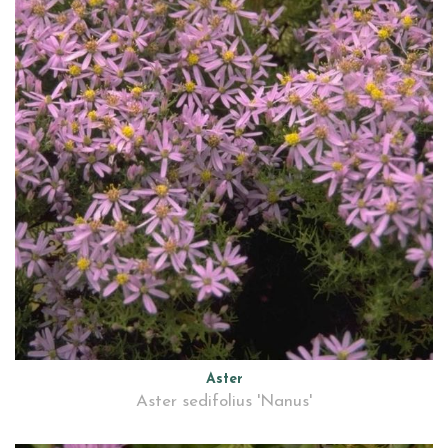
Aster
Aster sedifolius 'Nanus'