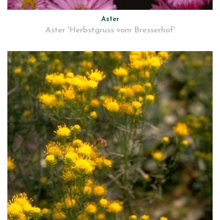
Aster
Aster 'Herbstgruss vom Bresserhof'