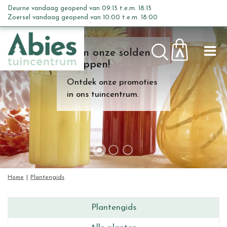
G
Deurne vandaag geopend van
09:15
t.e.m.
18:15
a
Zoersel vandaag geopend van
10:00
t.e.m.
18:00
n
a
Kom onze solden
a
shoppen!
r
c
Ontdek onze promoties
o
in ons tuincentrum.
n
t
e
n
t
Home
Plantengids
Plantengids