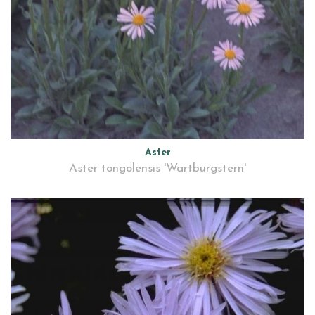
Aster
Aster tongolensis 'Wartburgstern'