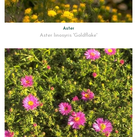
Aster
Aster linosyris 'Goldflake'