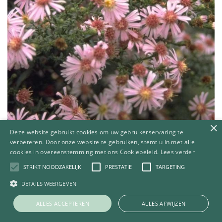
×
Deze website gebruikt cookies om uw gebruikerservaring te
verbeteren. Door onze website te gebruiken, stemt u in met alle
cookies in overeenstemming met ons Cookiebeleid.
Lees verder
Aster
Aster 'Coombe Fishacre'
STRIKT NOODZAKELIJK
PRESTATIE
TARGETING
DETAILS WEERGEVEN
ALLES ACCEPTEREN
ALLES AFWIJZEN