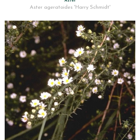
Aster
Aster ageratoides 'Harry Schmidt'