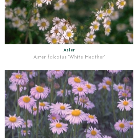
Aster
Aster falcatus 'White Heather'