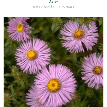
Aster
Aster sedifolius 'Nanus'