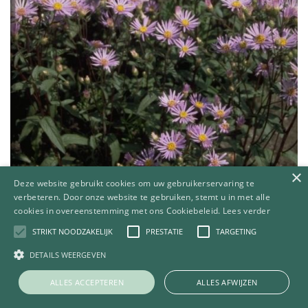
×
Deze website gebruikt cookies om uw gebruikerservaring te
Aster
verbeteren. Door onze website te gebruiken, stemt u in met alle
Aster radula
cookies in overeenstemming met ons Cookiebeleid.
Lees verder
STRIKT NOODZAKELIJK
PRESTATIE
TARGETING
DETAILS WEERGEVEN
ALLES ACCEPTEREN
ALLES AFWIJZEN