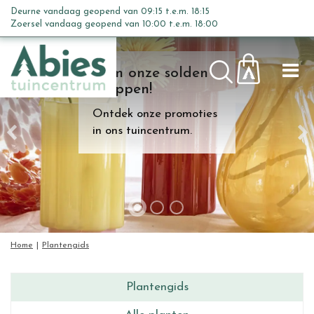
G
Deurne vandaag geopend van
09:15
t.e.m.
18:15
a
Zoersel vandaag geopend van
10:00
t.e.m.
18:00
n
a
Kom onze solden
a
shoppen!
r
c
Ontdek onze promoties
o
in ons tuincentrum.
n
t
e
n
t
Home
Plantengids
Plantengids