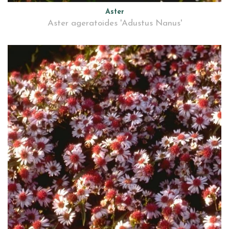
Aster
Aster ageratoides 'Adustus Nanus'