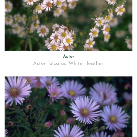
Aster
Aster falcatus 'White Heather'