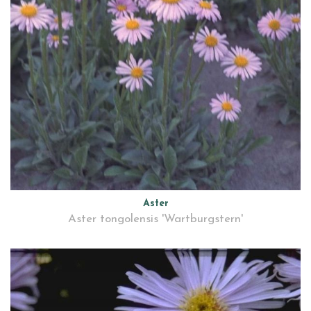
Aster
Aster tongolensis 'Wartburgstern'