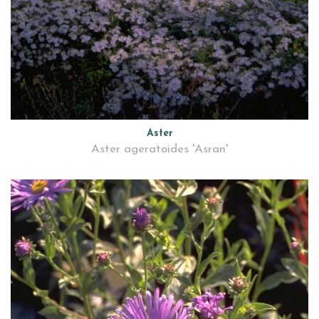
Aster
Aster ageratoides 'Asran'