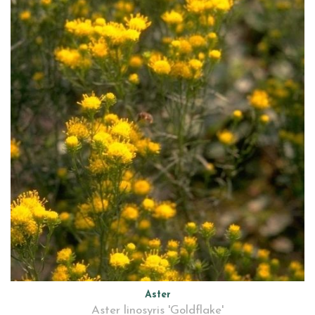
Aster
Aster linosyris 'Goldflake'