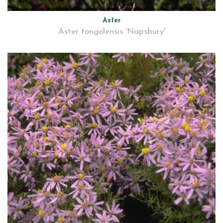
Aster
Aster tongolensis 'Napsbury'