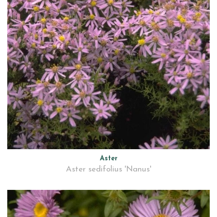
Aster
Aster sedifolius 'Nanus'