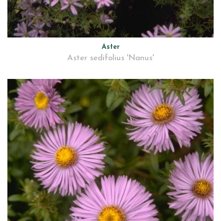
Aster
Aster sedifolius 'Nanus'