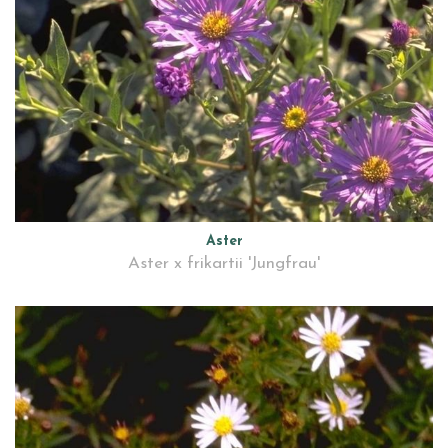
Aster
Aster x frikartii 'Jungfrau'