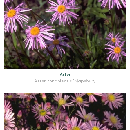
Aster
Aster tongolensis 'Napsbury'