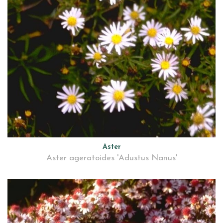
Aster
Aster ageratoides 'Adustus Nanus'