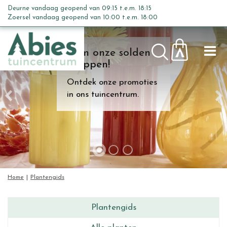
G
Deurne vandaag geopend van
09:15
t.e.m.
18:15
a
Zoersel vandaag geopend van
10:00
t.e.m.
18:00
n
a
Kom onze solden
a
shoppen!
r
c
Ontdek onze promoties
o
in ons tuincentrum.
n
t
e
n
t
Home
Plantengids
Plantengids