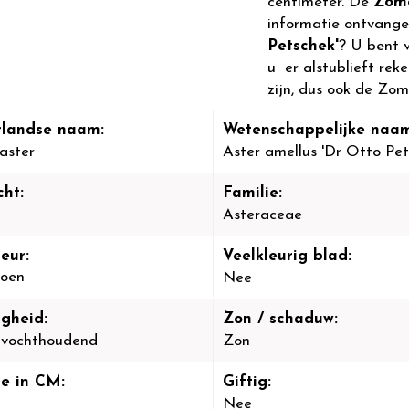
centimeter. De
Zom
informatie ontvange
Petschek'
? U bent 
u er alstublieft rek
zijn, dus ook de Zom
landse naam:
Wetenschappelijke naam
aster
Aster amellus 'Dr Otto Pet
cht:
Familie:
Asteraceae
eur:
Veelkleurig blad:
oen
Nee
igheid:
Zon / schaduw:
-vochthoudend
Zon
e in CM:
Giftig:
Nee