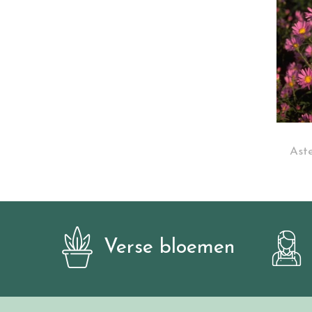
Aste
Verse bloemen