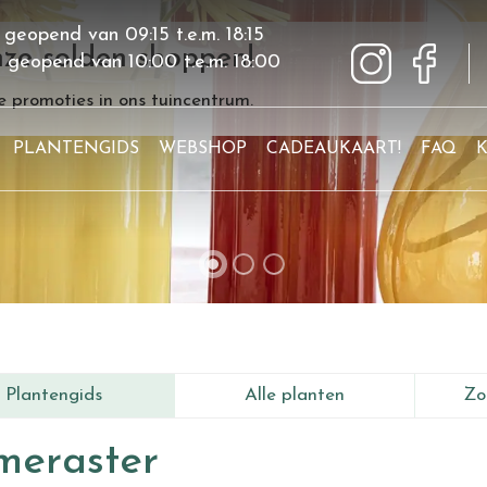
 geopend van
09:15
t.e.m.
18:15
ze solden shoppen!
g geopend van
10:00
t.e.m.
18:00
 promoties in ons tuincentrum.
PLANTENGIDS
WEBSHOP
CADEAUKAART!
FAQ
Plantengids
Alle planten
Zo
meraster