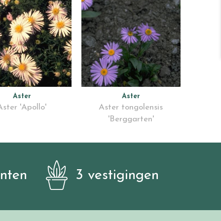
Aster
Aster
Aster 'Apollo'
Aster tongolensis
'Berggarten'
anten
3 vestigingen