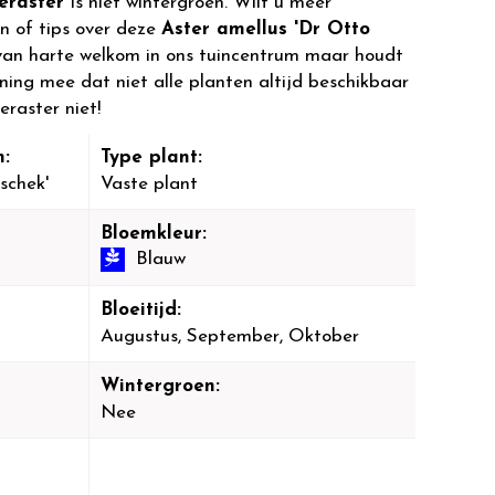
eraster
is niet wintergroen. Wilt u meer
n of tips over deze
Aster amellus 'Dr Otto
van harte welkom in ons tuincentrum maar houdt
ening mee dat niet alle planten altijd beschikbaar
eraster niet!
:
Type plant:
schek'
Vaste plant
Bloemkleur:
Blauw
Bloeitijd:
Augustus, September, Oktober
Wintergroen:
Nee