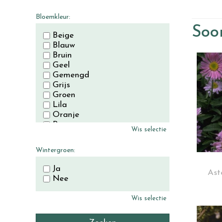
November
December
Bloemkleur:
Soor
Beige
Blauw
Bruin
Geel
Gemengd
Grijs
Groen
Lila
Oranje
Paars
Wis selectie
Rood
Roze
Wintergroen:
Wit
Zwart
Ja
Ast
Nee
Wis selectie