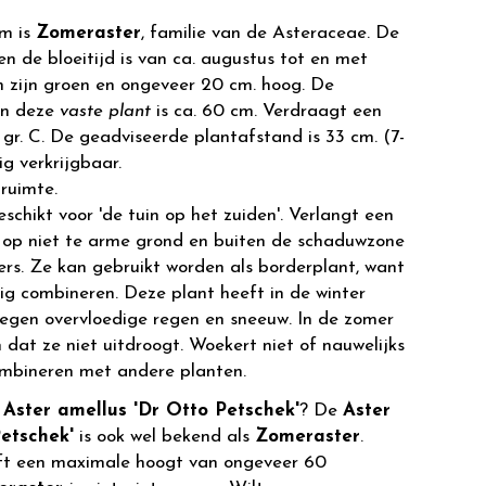
m is
Zomeraster
, familie van de Asteraceae. De
en de bloeitijd is van ca. augustus tot en met
n zijn groen en ongeveer 20 cm. hoog. De
an deze
vaste plant
is ca. 60 cm. Verdraagt een
gr. C. De geadviseerde plantafstand is 33 cm. (7-
ig verkrijgbaar.
ruimte.
eschikt voor 'de tuin op het zuiden'. Verlangt een
 op niet te arme grond en buiten de schaduwzone
rs. Ze kan gebruikt worden als borderplant, want
ig combineren. Deze plant heeft in de winter
egen overvloedige regen en sneeuw. In de zomer
dat ze niet uitdroogt. Woekert niet of nauwelijks
ombineren met andere planten.
r
Aster amellus 'Dr Otto Petschek'
? De
Aster
etschek'
is ook wel bekend als
Zomeraster
.
t een maximale hoogt van ongeveer 60