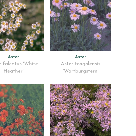
Aster
Aster
r falcatus 'White
Aster tongolensis
Heather'
'Wartburgstern'