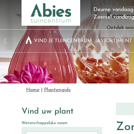
Ga
Deurne vandaag
naar
Kom on
Zoersel vandaa
content
Ontdek onze
VIND JE TUINCENTRUM
ASSORTIMENT
Home
Plantengids
Vind uw plant
Wetenschappelijke naam:
Zo