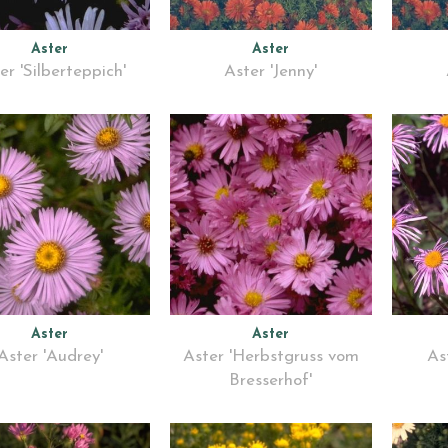
Aster
Aster
er 'Silberteppich'
Aster 'Jenny'
Aster
Aster
Aster 'Audrey'
Aster 'Herbstgruss vom
As
Bresserhof'