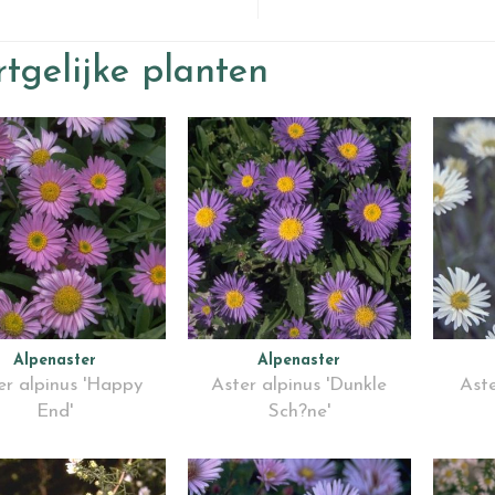
tgelijke planten
Alpenaster
Alpenaster
er alpinus 'Happy
Aster alpinus 'Dunkle
Aste
End'
Sch?ne'