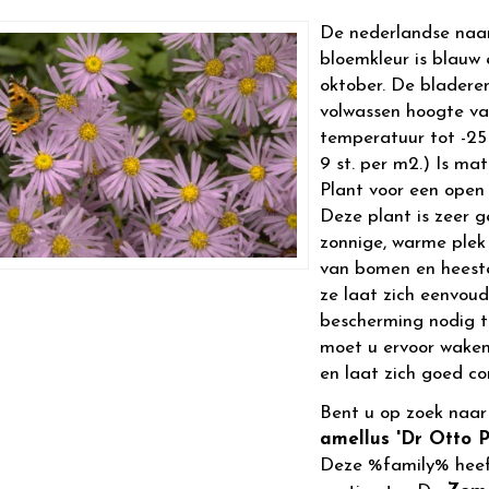
De nederlandse naa
bloemkleur is blauw 
oktober. De bladere
volwassen hoogte v
temperatuur tot -25 
9 st. per m2.) Is mat
Plant voor een open 
Deze plant is zeer g
zonnige, warme plek
van bomen en heeste
ze laat zich eenvoud
bescherming nodig t
moet u ervoor waken 
en laat zich goed c
Bent u op zoek naa
amellus 'Dr Otto P
Deze %family% heef