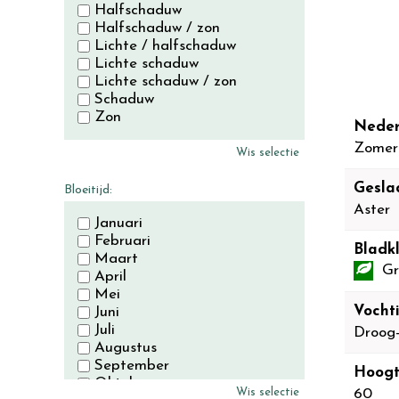
Halfschaduw
Halfschaduw / zon
Lichte / halfschaduw
Lichte schaduw
Lichte schaduw / zon
Schaduw
Zon
Neder
Zomer
Wis selectie
Gesla
Bloeitijd:
Aster
Januari
Februari
Bladkl
Maart
Gr
April
Mei
Vocht
Juni
Juli
Droog
Augustus
September
Hoogt
Oktober
Wis selectie
60