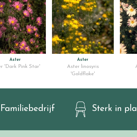
Aster
Aster
r 'Dark Pink Star'
Aster linosyris
'Goldflake'
Familiebedrijf
Sterk in pl