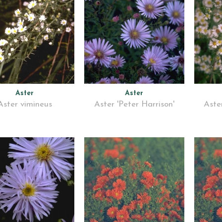
Aster
Aster
Aster vimineus
Aster 'Peter Harrison'
Aste