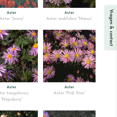
Vragen & contact
Aster
Aster
Aster 'Jenny'
Aster sedifolius 'Nanus'
Aster
Aster
ter tongolensis
Aster 'Pink Star'
'Napsbury'