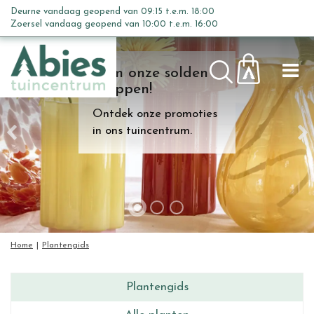
G
Deurne vandaag geopend van
09:15
t.e.m.
18:00
a
Zoersel vandaag geopend van
10:00
t.e.m.
16:00
n
a
Kom onze solden
Nieuw seizoen,
a
shoppen!
nieuwe energie
r
voor je interieur.
c
Ontdek onze promoties
o
Laat je inspireren door
in ons tuincentrum.
n
de mooiste
t
kamerplanten van dit
e
moment.
n
t
Home
Plantengids
Plantengids