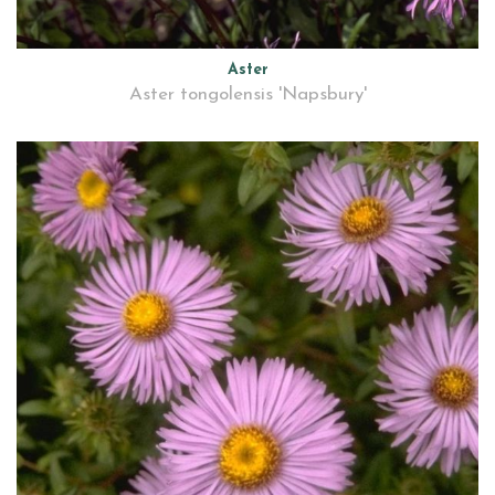
Aster
Aster tongolensis 'Napsbury'