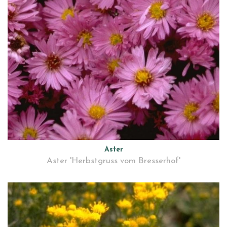
Aster
Aster 'Herbstgruss vom Bresserhof'