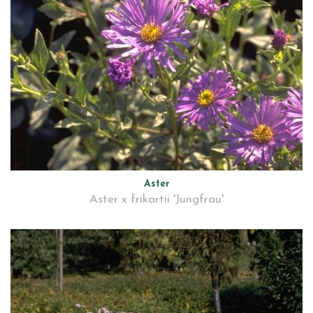
Aster
Aster x frikartii 'Jungfrau'