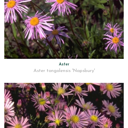
Aster
Aster tongolensis 'Napsbury'