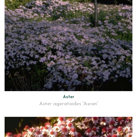
Aster
Aster ageratoides 'Asran'