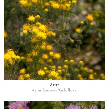
Aster
Aster linosyris 'Goldflake'