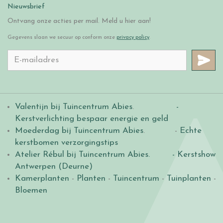
Nieuwsbrief
Ontvang onze acties per mail. Meld u hier aan!
Gegevens slaan we secuur op conform onze
privacy policy
.
Valentijn bij Tuincentrum Abies
.
-
Kerstverlichting bespaar energie en geld
Moederdag bij Tuincentrum Abies
. -
Echte
kerstbomen verzorgingstips
Atelier Rébul bij Tuincentrum Abies.
- Kerstshow
Antwerpen (Deurne)
Kamerplanten
-
Planten
-
Tuincentrum
-
Tuinplanten
-
Bloemen