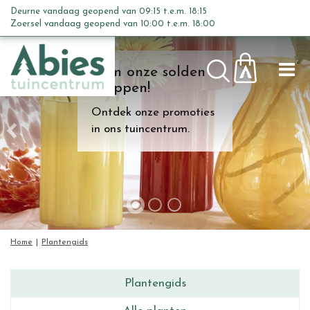
G
Deurne vandaag geopend van
09:15
t.e.m.
18:15
a
Zoersel vandaag geopend van
10:00
t.e.m.
18:00
n
a
Kom onze solden
a
shoppen!
r
c
Ontdek onze promoties
o
in ons tuincentrum.
n
t
e
n
t
Home
Plantengids
Plantengids