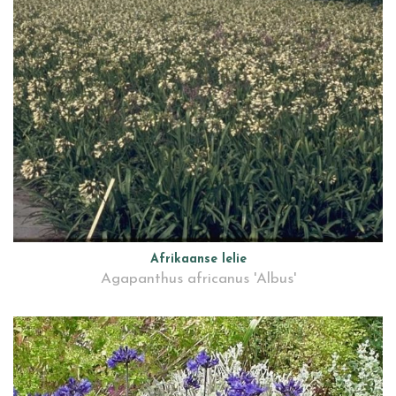
Afrikaanse lelie
Agapanthus africanus 'Albus'