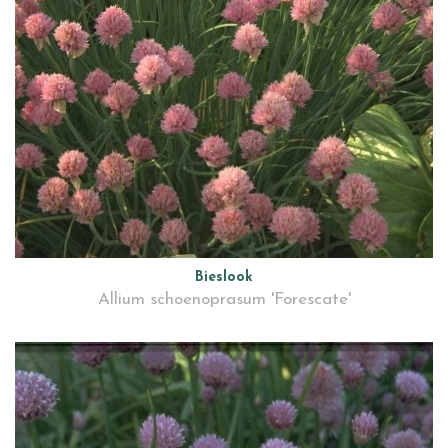
Bieslook
Allium schoenoprasum 'Forescate'