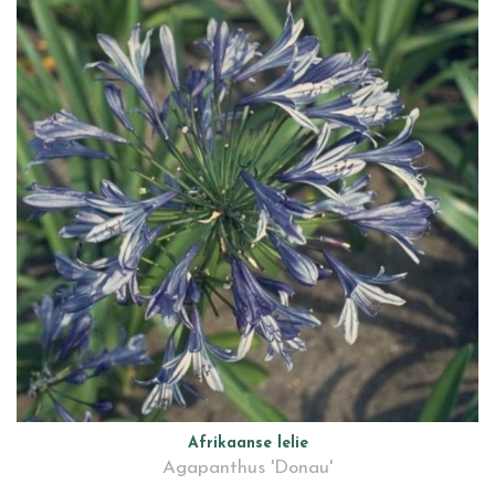
Afrikaanse lelie
Agapanthus 'Donau'