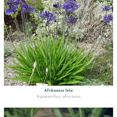
Afrikaanse lelie
Agapanthus africanus