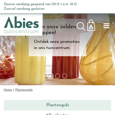
G
Deurne vandaag geopend van
09:15
t.e.m.
18:15
a
Zoersel vandaag gesloten
n
a
Kom onze solden
a
shoppen!
r
c
Ontdek onze promoties
o
in ons tuincentrum.
n
t
e
n
t
Home
Plantengids
Plantengids