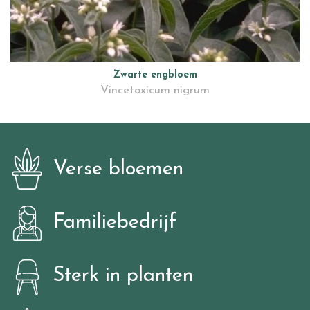
Zwarte engbloem
Vincetoxicum nigrum
Verse bloemen
Familiebedrijf
Sterk in planten