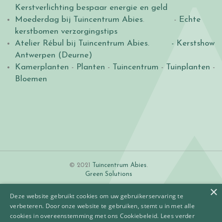
Kerstverlichting bespaar energie en geld
Moederdag bij Tuincentrum Abies
. -
Echte
kerstbomen verzorgingstips
Atelier Rébul bij Tuincentrum Abies.
- Kerstshow
Antwerpen (Deurne)
Kamerplanten
-
Planten
-
Tuincentrum
-
Tuinplanten
-
Bloemen
© 2021
Tuincentrum Abies
.
Green Solutions
×
Deze website gebruikt cookies om uw gebruikerservaring te
verbeteren. Door onze website te gebruiken, stemt u in met alle
cookies in overeenstemming met ons Cookiebeleid.
Lees verder