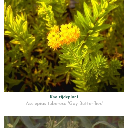
Knolzijdeplant
Asclepias tuberosa 'Gay Butterflies'