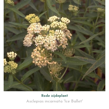
Rode zijdeplant
Asclepias incarnata 'Ice Ballet'