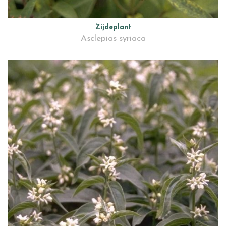
Zijdeplant
Asclepias syriaca