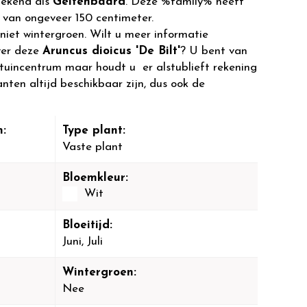
bekend als
Geitenbaard
. Deze %family% heeft
van ongeveer 150 centimeter.
 niet wintergroen. Wilt u meer informatie
ver deze
Aruncus dioicus 'De Bilt'
? U bent van
 tuincentrum maar houdt u er alstublieft rekening
anten altijd beschikbaar zijn, dus ook de
:
Type plant:
Vaste plant
Bloemkleur:
Wit
Bloeitijd:
Juni, Juli
Wintergroen:
Nee