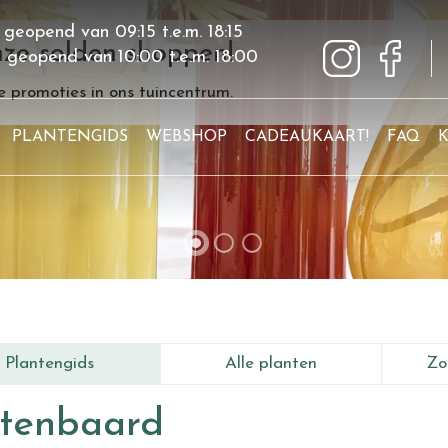
 geopend van
09:15
t.e.m.
18:15
ze solden shoppen!
g geopend van
10:00
t.e.m.
18:00
 promoties in ons tuincentrum.
PLANTENGIDS
WEBSHOP
CADEAUKAART!
FAQ
Plantengids
Alle planten
Zo
itenbaard