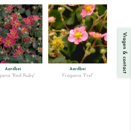
Vragen & contact
Aardbei
Aardbei
garia 'Red Ruby'
Fragaria 'Frel'