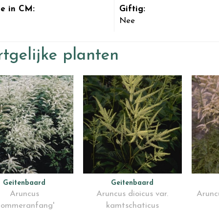
e in CM:
Giftig:
Nee
tgelijke planten
Geitenbaard
Geitenbaard
Aruncus
Aruncus dioicus var.
Aruncu
Sommeranfang'
kamtschaticus