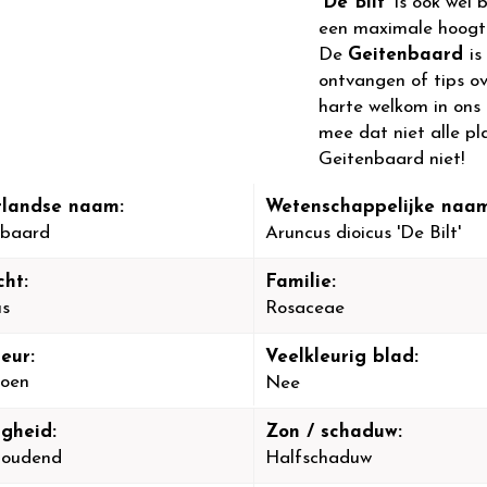
'De Bilt'
is ook wel 
een maximale hoogt 
De
Geitenbaard
is
ontvangen of tips o
harte welkom in ons
mee dat niet alle pl
Geitenbaard niet!
landse naam:
Wetenschappelijke naam
nbaard
Aruncus dioicus 'De Bilt'
cht:
Familie:
us
Rosaceae
eur:
Veelkleurig blad:
oen
Nee
igheid:
Zon / schaduw:
houdend
Halfschaduw