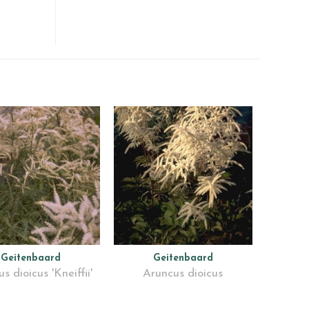
Geitenbaard
Geitenbaard
s dioicus 'Kneiffii'
Aruncus dioicus