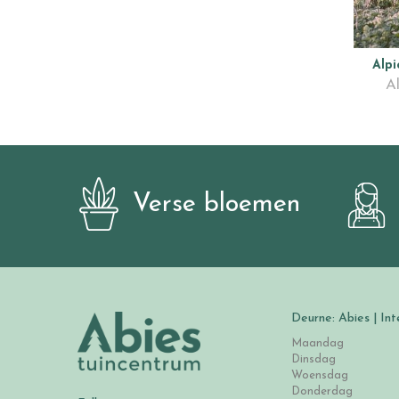
Alp
Al
Verse bloemen
Deurne: Abies | Int
Maandag
Dinsdag
Woensdag
Donderdag