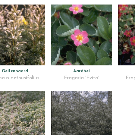
Geitenbaard
Aardbei
ncus aethusifolius
Fragaria 'Evita'
Fra