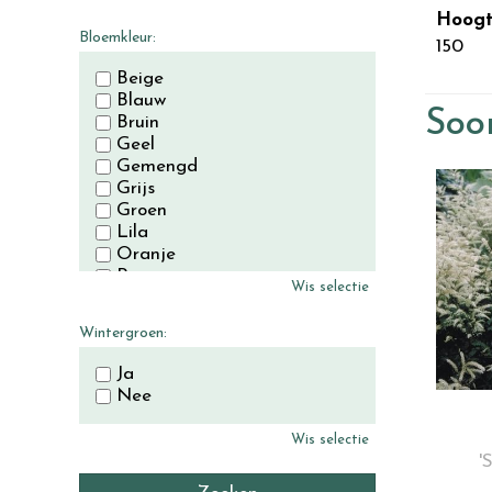
November
Hoogt
December
Bloemkleur:
150
Beige
Blauw
Soor
Bruin
Geel
Gemengd
Grijs
Groen
Lila
Oranje
Paars
Wis selectie
Rood
Roze
Wintergroen:
Wit
Zwart
Ja
Nee
Wis selectie
'