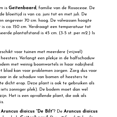
m is
Geitenbaard
, familie van de Rosaceae. De
de bloeitijd is van ca. juni tot en met juli. De
 en ongeveer 70 cm. hoog. De volwassen hoogte
t
is ca. 150 cm. Verdraagt een temperatuur tot
seerde plantafstand is 45 cm. (3-5 st. per m2.) Is
eschikt voor tuinen met meerdere (vrijwel)
heesters. Verlangt een plekje in de halfschaduw
odem met weinig boomwortels in haar nabijheid.
et blad kan voor problemen zorgen. Zorg dus voor
 haar in de schaduw van bomen of heesters te
te dicht erop. Deze plant is ook te gebruiken als
 iets zonniger plek). De bodem moet dan wel
jn. Het is een opvallende plant, die ook als
is.
r
Aruncus dioicus 'De Bilt'
? De
Aruncus dioicus