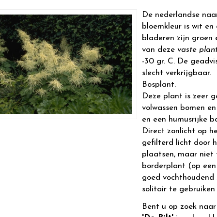
De nederlandse naa
bloemkleur is wit en 
bladeren zijn groen
van deze
vaste plan
-30 gr. C. De geadvi
slecht verkrijgbaar.
Bosplant.
Deze plant is zeer g
volwassen bomen en 
en een humusrijke b
Direct zonlicht op h
gefilterd licht door
plaatsen, maar niet 
borderplant (op een
goed vochthoudend zi
solitair te gebruiken 
Bent u op zoek naa