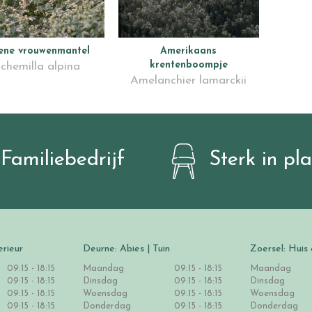
iene vrouwenmantel
Amerikaans
krentenboompje
chemilla alpina
Amelanchier lamarckii
Familiebedrijf
Sterk in pl
erieur
Deurne: Abies | Tuin
Zoersel: Huis 
09:15 - 18:15
Maandag
09:15 - 18:15
Maandag
09:15 - 18:15
Dinsdag
09:15 - 18:15
Dinsdag
09:15 - 18:15
Woensdag
09:15 - 18:15
Woensdag
09:15 - 18:15
Donderdag
09:15 - 18:15
Donderdag