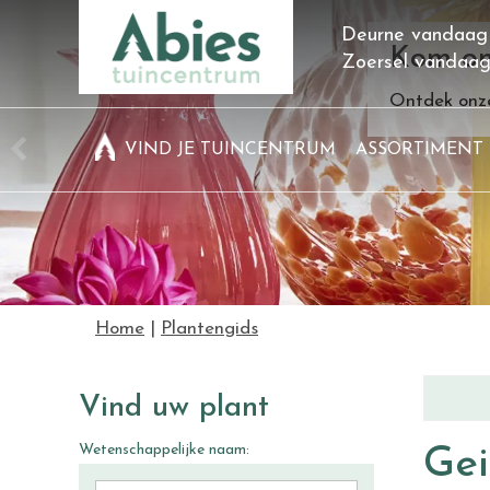
Ga
Deurne vandaag
naar
Kom on
Zoersel vandaa
content
Ontdek onze
VIND JE TUINCENTRUM
ASSORTIMENT
Home
Plantengids
Vind uw plant
Wetenschappelijke naam:
Ge