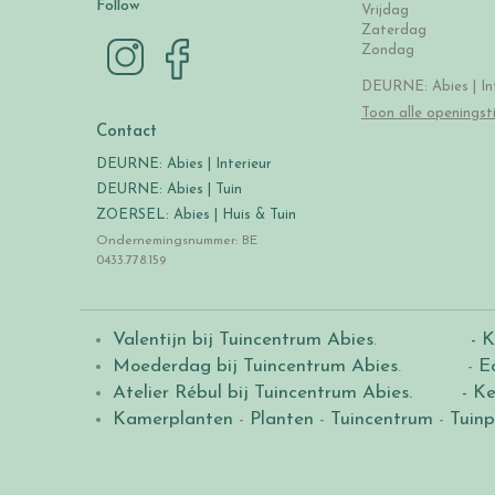
Follow
Vrijdag
Zaterdag
Zondag
DEURNE: Abies | Int
Toon alle openingst
Contact
DEURNE: Abies | Interieur
DEURNE: Abies | Tuin
ZOERSEL: Abies | Huis & Tuin
Ondernemingsnummer: BE
0433.778.159
Valentijn bij Tuincentrum Abies
.
- K
Moederdag bij Tuincentrum Abies
. -
E
Atelier Rébul bij Tuincentrum Abies.
- Ke
Kamerplanten
-
Planten
-
Tuincentrum
-
Tuinp