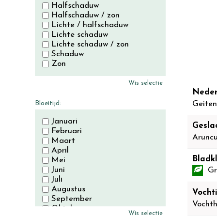
Halfschaduw
Halfschaduw / zon
Lichte / halfschaduw
Lichte schaduw
Lichte schaduw / zon
Schaduw
Zon
Wis selectie
Neder
Bloeitijd:
Geite
Januari
Gesla
Februari
Arunc
Maart
April
Bladkl
Mei
Juni
Gr
Juli
Augustus
Vocht
September
Vocht
Oktober
Wis selectie