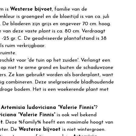
m is
Westerse bijvoet
, familie van de
leur is groengeel en de bloeitijd is van ca. juli
 De bladeren zijn grijs en ongeveer 70 cm. hoog.
e van deze
vaste plant
is ca. 80 cm. Verdraagt
 -25 gr. C. De geadviseerde plantafstand is 38
 Is ruim verkrijgbaar.
ruimte.
eschikt voor 'de tuin op het zuiden'. Verlangt een
 op niet te arme grond en buiten de schaduwzone
rs. Ze kan gebruikt worden als borderplant, want
dig combineren. Deze snelgroeiende bladhoudende
j droge bodem. Het is een woekerende plant met
r
Artemisia ludoviciana 'Valerie Finnis'
?
iciana 'Valerie Finnis'
is ook wel bekend
et
. Deze %family% heeft een maximale hoogt van
eter. De
Westerse bijvoet
is niet wintergroen.