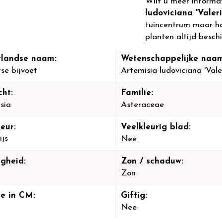
Wilt u meer informa
ludoviciana 'Valeri
tuincentrum maar hou
planten altijd beschi
landse naam:
Wetenschappelijke naam
se bijvoet
Artemisia ludoviciana 'Valer
cht:
Familie:
sia
Asteraceae
eur:
Veelkleurig blad:
ijs
Nee
igheid:
Zon / schaduw:
Zon
e in CM:
Giftig:
Nee