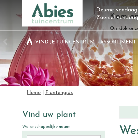
Ga
Deurne vandaag
naar
Kom on
Zoersel vandaa
content
Ontdek onze
VIND JE TUINCENTRUM
ASSORTIMENT
Home
Plantengids
Vind uw plant
Wetenschappelijke naam:
Wes