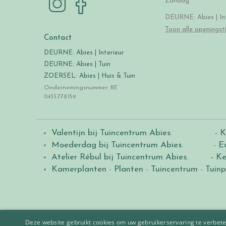
Zondag
DEURNE: Abies | Int
Toon alle openingst
Contact
DEURNE: Abies | Interieur
DEURNE: Abies | Tuin
ZOERSEL: Abies | Huis & Tuin
Ondernemingsnummer: BE
0433.778.159
Valentijn bij Tuincentrum Abies
.
- K
Moederdag bij Tuincentrum Abies
. -
E
Atelier Rébul bij Tuincentrum Abies.
- Ke
Kamerplanten
-
Planten
-
Tuincentrum
-
Tuinp
Deze website gebruikt cookies om uw gebruikerservaring te verbeter