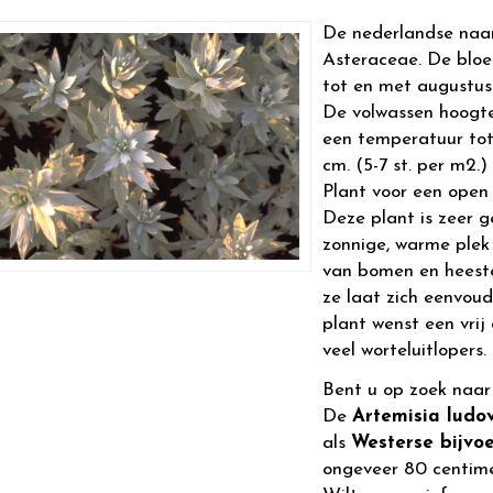
De nederlandse naa
Asteraceae. De bloemk
tot en met augustus.
De volwassen hoogt
een temperatuur tot
cm. (5-7 st. per m2.)
Plant voor een open 
Deze plant is zeer g
zonnige, warme plek
van bomen en heeste
ze laat zich eenvou
plant wenst een vri
veel worteluitlopers.
Bent u op zoek naa
De
Artemisia ludov
als
Westerse bijvo
ongeveer 80 centim