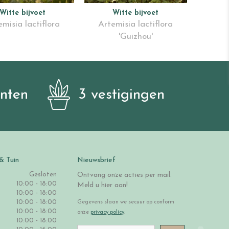
Witte bijvoet
Witte bijvoet
emisia lactiflora
Artemisia lactiflora
'Guizhou'
anten
3 vestigingen
& Tuin
Nieuwsbrief
Gesloten
Ontvang onze acties per mail.
10:00 - 18:00
Meld u hier aan!
10:00 - 18:00
10:00 - 18:00
Gegevens slaan we secuur op conform
10:00 - 18:00
onze
privacy policy
.
10:00 - 18:00