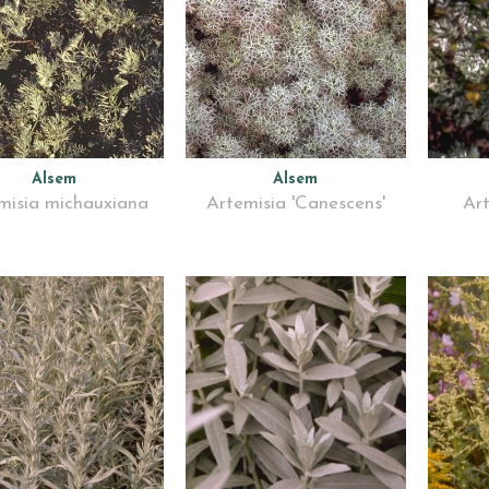
Alsem
Alsem
misia michauxiana
Artemisia 'Canescens'
Art