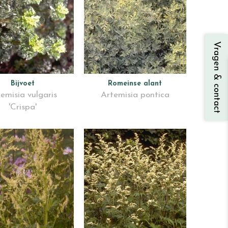
Vragen & contact
Bijvoet
Romeinse alant
emisia vulgaris
Artemisia pontica
'Crispa'