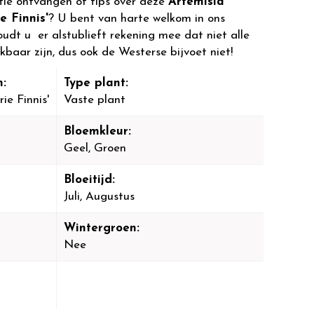
tie ontvangen of tips over deze
Artemisia
e Finnis'
? U bent van harte welkom in ons
dt u er alstublieft rekening mee dat niet alle
kbaar zijn, dus ook de Westerse bijvoet niet!
:
Type plant:
ie Finnis'
Vaste plant
Bloemkleur:
Geel, Groen
Bloeitijd:
Juli, Augustus
Wintergroen:
Nee