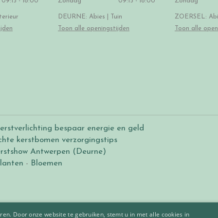
09:15 - 18:00
Zondag
09:15 - 18:00
Zondag
erieur
DEURNE: Abies | Tuin
ZOERSEL: Abie
ijden
Toon alle openingstijden
Toon alle open
erstverlichting bespaar energie en geld
chte kerstbomen verzorgingstips
rstshow Antwerpen (Deurne)
lanten
-
Bloemen
en. Door onze website te gebruiken, stemt u in met alle cookies in