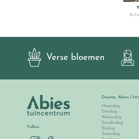
W
Arte
Verse bloemen
Deurne: Abies | Int
Maandag
Dinsdag
Woensdag
Donderdag
Follow
Vrijdag
Zaterdag