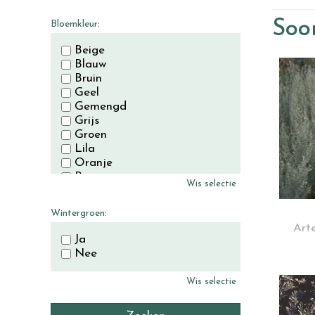
November
December
Soor
Bloemkleur:
Beige
Blauw
Bruin
Geel
Gemengd
Grijs
Groen
Lila
Oranje
Paars
Wis selectie
Rood
Roze
Wintergroen:
Wit
Art
Zwart
Ja
Nee
Wis selectie