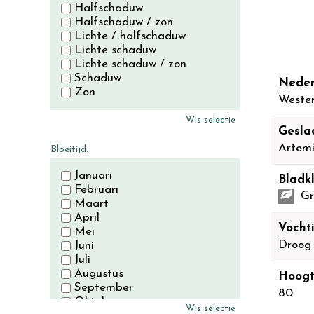
Halfschaduw
Halfschaduw / zon
Lichte / halfschaduw
Lichte schaduw
Lichte schaduw / zon
Schaduw
Neder
Zon
Wester
Wis selectie
Gesla
Artemi
Bloeitijd:
Januari
Bladkl
Februari
Gr
Maart
April
Vocht
Mei
Droog
Juni
Juli
Augustus
Hoogt
September
80
Oktober
Wis selectie