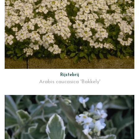
Rijstebrij
Arabis caucasica 'Bakkely'