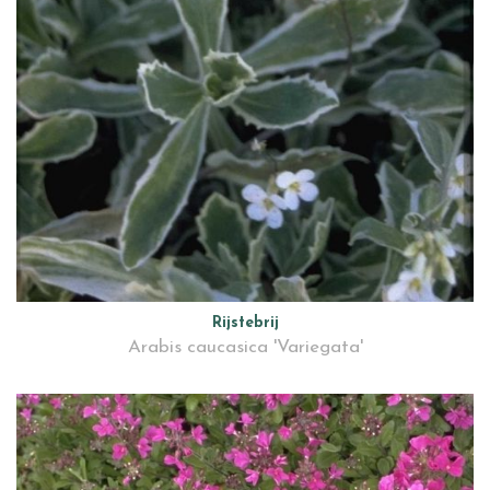
Rijstebrij
Arabis caucasica 'Variegata'