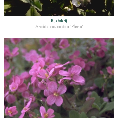
Rijstebrij
Arabis caucasica 'Plena'