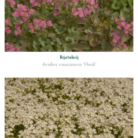
Rijstebrij
Arabis caucasica 'Hedi'