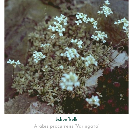
Scheefkelk
Arabis procurrens 'Variegata'