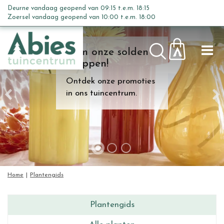
G
Deurne vandaag geopend van
09:15
t.e.m.
18:15
a
Zoersel vandaag geopend van
10:00
t.e.m.
18:00
n
a
Kom onze solden
a
shoppen!
r
c
Ontdek onze promoties
o
in ons tuincentrum.
n
t
e
n
t
Home
Plantengids
Plantengids