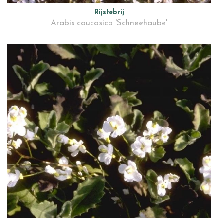
Rijstebrij
Arabis caucasica 'Schneehaube'