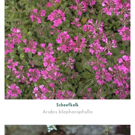
Scheefkelk
Arabis blepharophylla