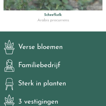
Scheefkelk
Arabis procurrens
Verse bloemen
Familiebedrijf
Sterk in planten
3 vestigingen