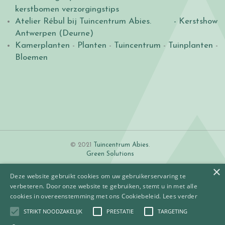
kerstbomen verzorgingstips
Atelier Rébul bij Tuincentrum Abies.
- Kerstshow
Antwerpen (Deurne)
Kamerplanten
-
Planten
-
Tuincentrum
-
Tuinplanten
-
Bloemen
© 2021
Tuincentrum Abies
.
Green Solutions
×
Deze website gebruikt cookies om uw gebruikerservaring te
verbeteren. Door onze website te gebruiken, stemt u in met alle
cookies in overeenstemming met ons Cookiebeleid.
Lees verder
STRIKT NOODZAKELIJK
PRESTATIE
TARGETING
Algemene voorwaarden