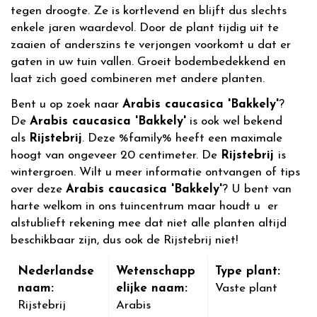
tegen droogte. Ze is kortlevend en blijft dus slechts
enkele jaren waardevol. Door de plant tijdig uit te
zaaien of anderszins te verjongen voorkomt u dat er
gaten in uw tuin vallen. Groeit bodembedekkend en
laat zich goed combineren met andere planten.
Bent u op zoek naar
Arabis caucasica 'Bakkely'
?
De
Arabis caucasica 'Bakkely'
is ook wel bekend
als
Rijstebrij
. Deze %family% heeft een maximale
hoogt van ongeveer 20 centimeter. De
Rijstebrij
is
wintergroen. Wilt u meer informatie ontvangen of tips
over deze
Arabis caucasica 'Bakkely'
? U bent van
harte welkom in ons tuincentrum maar houdt u er
alstublieft rekening mee dat niet alle planten altijd
beschikbaar zijn, dus ook de Rijstebrij niet!
Nederlandse
Wetenschapp
Type plant:
naam:
elijke naam:
Vaste plant
Rijstebrij
Arabis