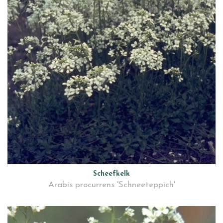
Scheefkelk
Arabis procurrens 'Schneeteppich'