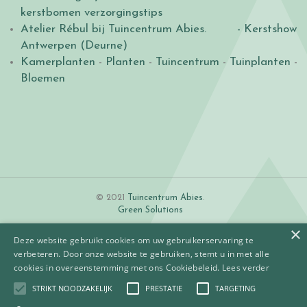
kerstbomen verzorgingstips
Atelier Rébul bij Tuincentrum Abies.
- Kerstshow
Antwerpen (Deurne)
Kamerplanten
-
Planten
-
Tuincentrum
-
Tuinplanten
-
Bloemen
© 2021
Tuincentrum Abies
.
Green Solutions
×
Deze website gebruikt cookies om uw gebruikerservaring te
verbeteren. Door onze website te gebruiken, stemt u in met alle
cookies in overeenstemming met ons Cookiebeleid.
Lees verder
STRIKT NOODZAKELIJK
PRESTATIE
TARGETING
Algemene voorwaarden