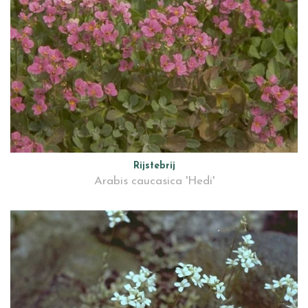
Rijstebrij
Arabis caucasica 'Hedi'