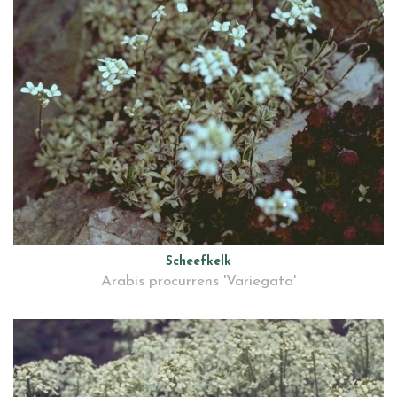
Scheefkelk
Arabis procurrens 'Variegata'