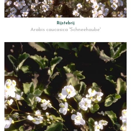
Rijstebrij
Arabis caucasica 'Schneehaube'