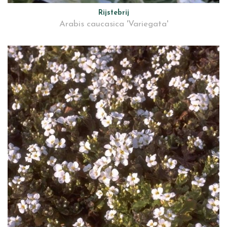
Rijstebrij
Arabis caucasica 'Variegata'