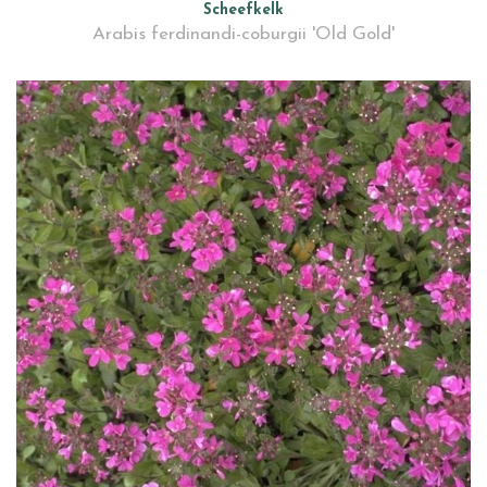
Scheefkelk
Arabis ferdinandi-coburgii 'Old Gold'