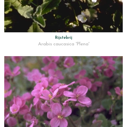
Rijstebrij
Arabis caucasica 'Plena'