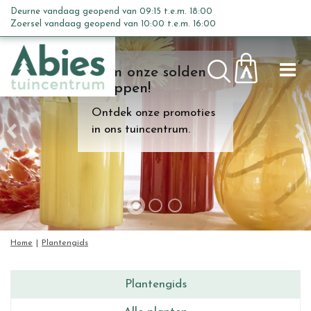
G
Deurne vandaag geopend van
09:15
t.e.m.
18:00
a
Zoersel vandaag geopend van
10:00
t.e.m.
16:00
n
a
Kom onze solden
a
shoppen!
r
c
Ontdek onze promoties
o
in ons tuincentrum.
n
t
e
n
t
Home
Plantengids
Plantengids