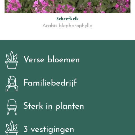
Scheefkelk
Arabis blepharophylla
Verse bloemen
Familiebedrijf
Sterk in planten
3 vestigingen