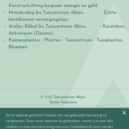
Kerstverlichting bespaar energie en geld
Moederdag bij Tuincentrum Abies
. -
Echte
kerstbomen verzorgingstips
Atelier Rébul bij Tuincentrum Abies.
- Kerstshow
Antwerpen (Deurne)
Kamerplanten
-
Planten
-
Tuincentrum
-
Tuinplanten
-
Bloemen
© 2021
Tuincentrum Abies
.
Green Solutions
×
Deze website gebruikt cookies om uw gebruikerservaring te
verbeteren. Door onze website te gebruiken, stemt u in met alle
cookies in overeenstemming met ons Cookiebeleid.
Lees verder