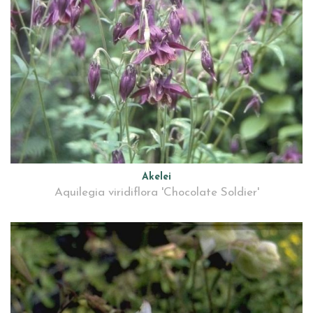
Akelei
Aquilegia viridiflora 'Chocolate Soldier'