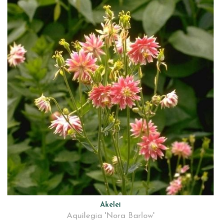
Akelei
Aquilegia 'Nora Barlow'