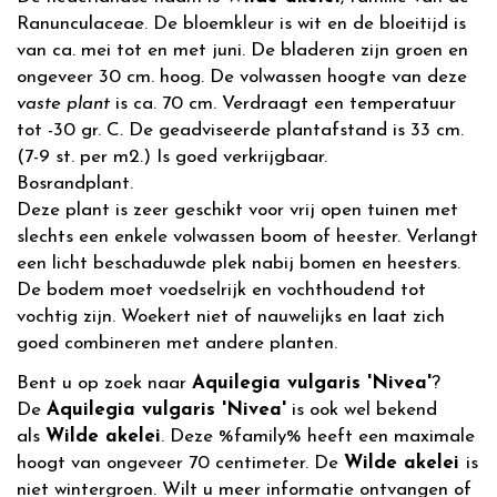
Ranunculaceae. De bloemkleur is wit en de bloeitijd is
van ca. mei tot en met juni. De bladeren zijn groen en
ongeveer 30 cm. hoog. De volwassen hoogte van deze
vaste plant
is ca. 70 cm. Verdraagt een temperatuur
tot -30 gr. C. De geadviseerde plantafstand is 33 cm.
(7-9 st. per m2.) Is goed verkrijgbaar.
Bosrandplant.
Deze plant is zeer geschikt voor vrij open tuinen met
slechts een enkele volwassen boom of heester. Verlangt
een licht beschaduwde plek nabij bomen en heesters.
De bodem moet voedselrijk en vochthoudend tot
vochtig zijn. Woekert niet of nauwelijks en laat zich
goed combineren met andere planten.
Bent u op zoek naar
Aquilegia vulgaris 'Nivea'
?
De
Aquilegia vulgaris 'Nivea'
is ook wel bekend
als
Wilde akelei
. Deze %family% heeft een maximale
hoogt van ongeveer 70 centimeter. De
Wilde akelei
is
niet wintergroen. Wilt u meer informatie ontvangen of