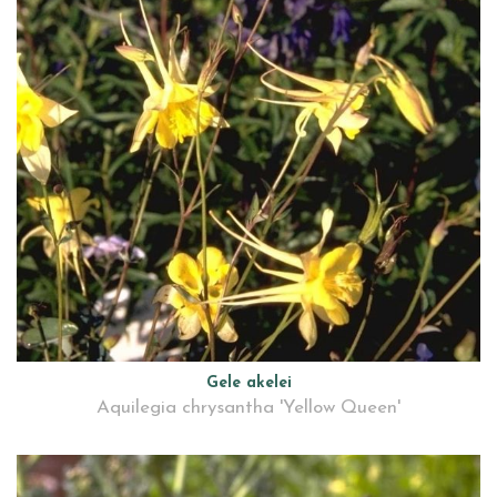
Gele akelei
Aquilegia chrysantha 'Yellow Queen'