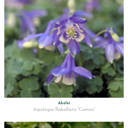
Akelei
Aquilegia flabellata 'Cameo'