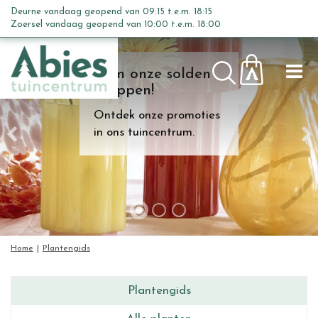
G
Deurne vandaag geopend van
09:15
t.e.m.
18:15
a
Zoersel vandaag geopend van
10:00
t.e.m.
18:00
n
a
Kom onze solden
a
shoppen!
r
c
Ontdek onze promoties
o
in ons tuincentrum.
n
t
e
n
t
Home
Plantengids
Plantengids