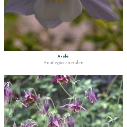
Akelei
Aquilegia caerulea