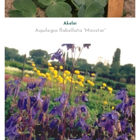
Akelei
Aquilegia flabellata 'Ministar'