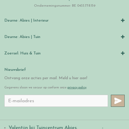
Ondernemingsnummer: BE 0433.778.159
Deurne: Abies | Interieur
Deurne: Abies | Tuin
Zoersel: Huis & Tuin
Nieuwsbrief
Ontvang onze acties per mail. Meld u hier aan!
Gegevens slaan we secuur op conform onze
privacy policy
.
Valentijn bij Tuincentrum Abies
.
-