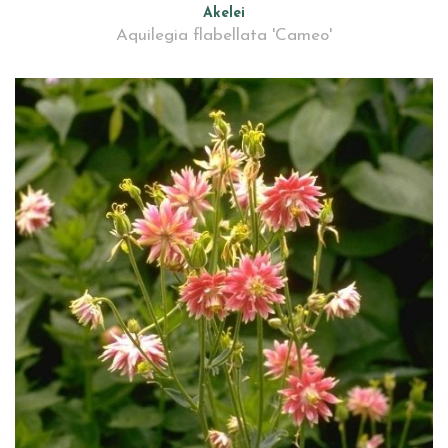
Akelei
Aquilegia flabellata 'Cameo'