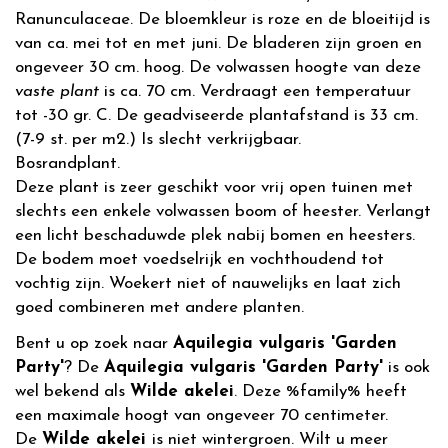
Ranunculaceae. De bloemkleur is roze en de bloeitijd is
van ca. mei tot en met juni. De bladeren zijn groen en
ongeveer 30 cm. hoog. De volwassen hoogte van deze
vaste plant
is ca. 70 cm. Verdraagt een temperatuur
tot -30 gr. C. De geadviseerde plantafstand is 33 cm.
(7-9 st. per m2.) Is slecht verkrijgbaar.
Bosrandplant.
Deze plant is zeer geschikt voor vrij open tuinen met
slechts een enkele volwassen boom of heester. Verlangt
een licht beschaduwde plek nabij bomen en heesters.
De bodem moet voedselrijk en vochthoudend tot
vochtig zijn. Woekert niet of nauwelijks en laat zich
goed combineren met andere planten.
Bent u op zoek naar
Aquilegia vulgaris 'Garden
Party'
? De
Aquilegia vulgaris 'Garden Party'
is ook
wel bekend als
Wilde akelei
. Deze %family% heeft
een maximale hoogt van ongeveer 70 centimeter.
De
Wilde akelei
is niet wintergroen. Wilt u meer