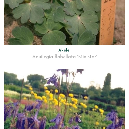
Akelei
Aquilegia flabellata 'Ministar'