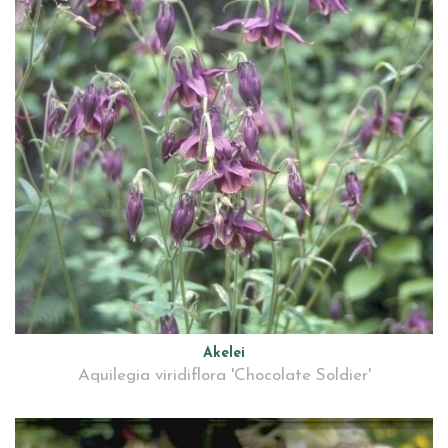
Akelei
Aquilegia viridiflora 'Chocolate Soldier'