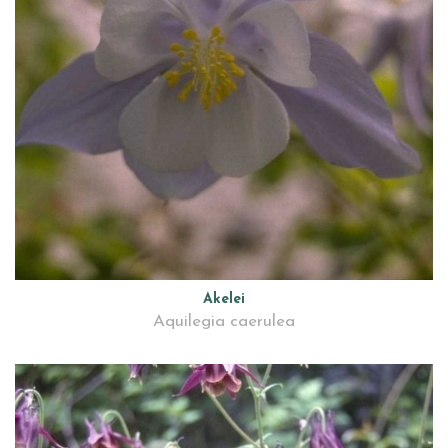
Akelei
Aquilegia caerulea