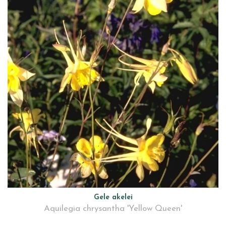
Gele akelei
Aquilegia chrysantha 'Yellow Queen'