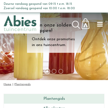
G
Deurne vandaag geopend van
09:15
t.e.m.
18:15
a
Zoersel vandaag geopend van
10:00
t.e.m.
18:00
n
a
Kom onze solden
a
shoppen!
r
c
Ontdek onze promoties
o
in ons tuincentrum.
n
t
e
n
t
Home
Plantengids
Plantengids