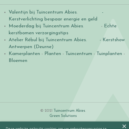
Valentijn bij Tuincentrum Abies
.
-
Kerstverlichting bespaar energie en geld
Moederdag bij Tuincentrum Abies
. -
Echte
kerstbomen verzorgingstips
Atelier Rébul bij Tuincentrum Abies.
- Kerstshow
Antwerpen (Deurne)
Kamerplanten
-
Planten
-
Tuincentrum
-
Tuinplanten
-
Bloemen
© 2021
Tuincentrum Abies
.
Green Solutions
×
Deze website gebruikt cookies om uw gebruikerservaring te