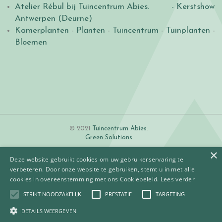
Atelier Rébul bij Tuincentrum Abies.
- Kerstshow
Antwerpen (Deurne)
Kamerplanten
-
Planten
-
Tuincentrum
-
Tuinplanten
-
Bloemen
© 2021
Tuincentrum Abies
.
Green Solutions
×
Deze website gebruikt cookies om uw gebruikerservaring te
verbeteren. Door onze website te gebruiken, stemt u in met alle
cookies in overeenstemming met ons Cookiebeleid.
Lees verder
STRIKT NOODZAKELIJK
PRESTATIE
TARGETING
Algemene voorwaarden
Betaalinformatie
DETAILS WEERGEVEN
Privacy policy