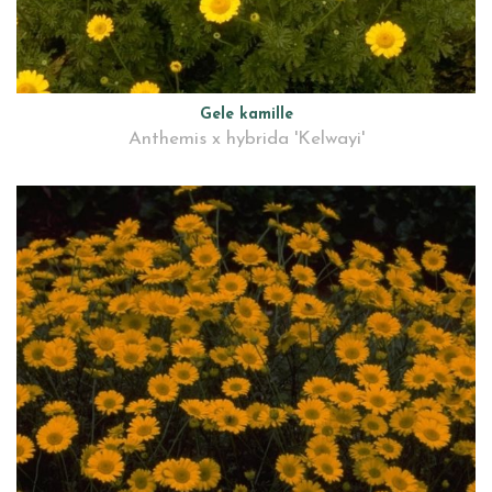
Gele kamille
Anthemis x hybrida 'Kelwayi'