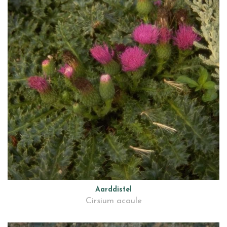
Aarddistel
Cirsium acaule