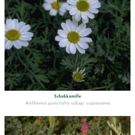
Schubkamille
Anthemis punctata subsp. cupaniana