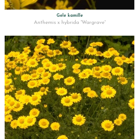
Gele kamille
Anthemis x hybrida 'Wargrave'