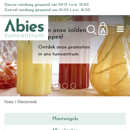
G
Deurne vandaag geopend van
09:15
t.e.m.
18:00
a
Zoersel vandaag geopend van
10:00
t.e.m.
16:00
n
a
Kom onze solden
a
shoppen!
r
c
Ontdek onze promoties
o
in ons tuincentrum.
n
t
e
n
t
Home
Plantengids
Plantengids