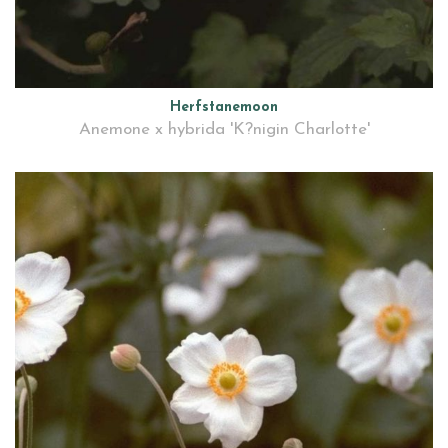
Herfstanemoon
Anemone x hybrida 'K?nigin Charlotte'