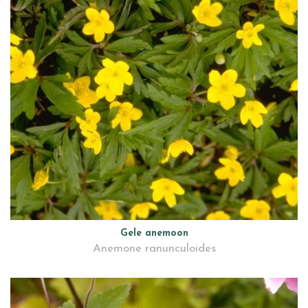
Gele anemoon
Anemone ranunculoides