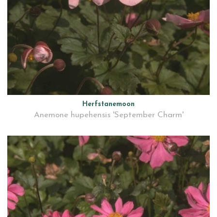
Herfstanemoon
Anemone hupehensis 'September Charm'