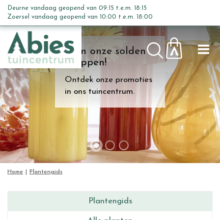
G
Deurne vandaag geopend van
09:15
t.e.m.
18:15
a
Zoersel vandaag geopend van
10:00
t.e.m.
18:00
n
a
Kom onze solden
a
shoppen!
r
c
Ontdek onze promoties
o
in ons tuincentrum.
n
t
e
n
t
Home
Plantengids
Plantengids