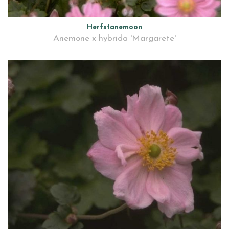
Herfstanemoon
Anemone x hybrida 'Margarete'