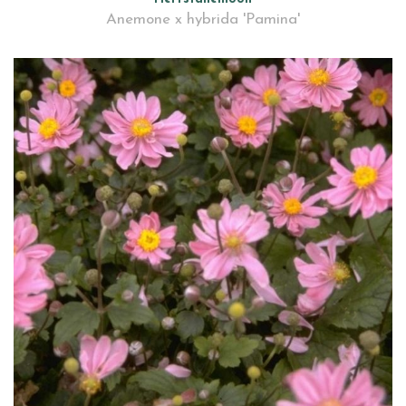
Anemone x hybrida 'Pamina'