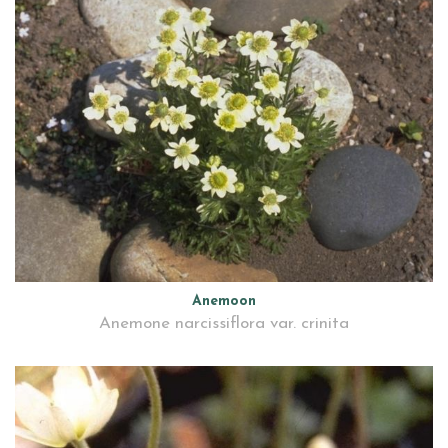
Anemoon
Anemone narcissiflora var. crinita