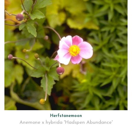
Herfstanemoon
Anemone x hybrida 'Hadspen Abundance'