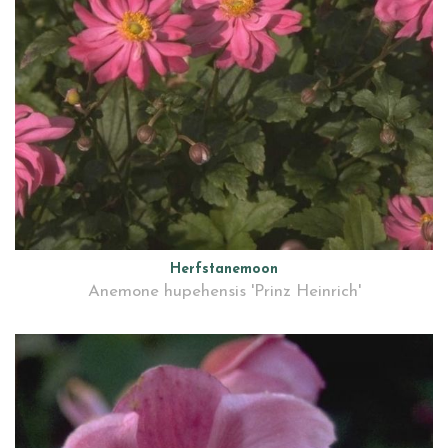
Herfstanemoon
Anemone hupehensis 'Prinz Heinrich'