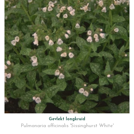
Gevlekt longkruid
Pulmonaria officinalis 'Sissinghurst White'