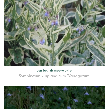
Bastaardsmeerwortel
Symphytum x uplandicum 'Variegatum'