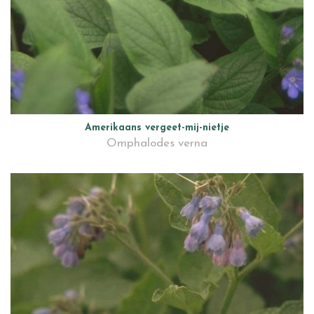
Amerikaans vergeet-mij-nietje
Omphalodes verna