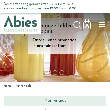
G
Deurne vandaag geopend van
09:15
t.e.m.
18:15
a
Zoersel vandaag geopend van
10:00
t.e.m.
18:00
n
a
Kom onze solden
a
shoppen!
r
c
Ontdek onze promoties
o
in ons tuincentrum.
n
t
e
n
t
Home
Plantengids
Plantengids