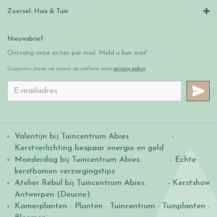
Zoersel: Huis & Tuin
Nieuwsbrief
Ontvang onze acties per mail. Meld u hier aan!
Gegevens slaan we secuur op conform onze
privacy policy
.
Valentijn bij Tuincentrum Abies
.
-
Kerstverlichting bespaar energie en geld
Moederdag bij Tuincentrum Abies
. -
Echte
kerstbomen verzorgingstips
Atelier Rébul bij Tuincentrum Abies.
- Kerstshow
Antwerpen (Deurne)
Kamerplanten
-
Planten
-
Tuincentrum
-
Tuinplanten
-