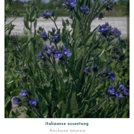
Italiaanse ossentong
Anchusa azurea