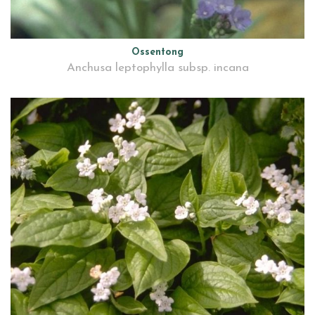
Ossentong
Anchusa leptophylla subsp. incana