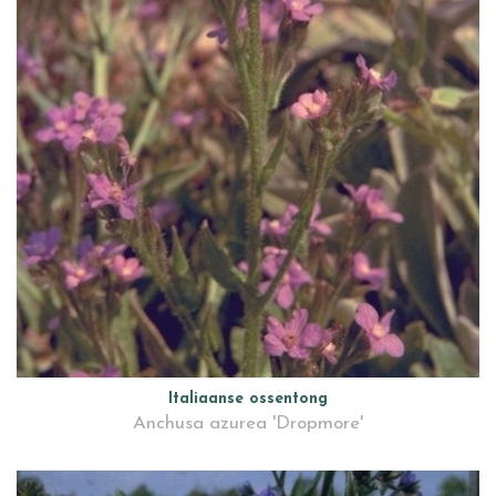
Italiaanse ossentong
Anchusa azurea 'Dropmore'