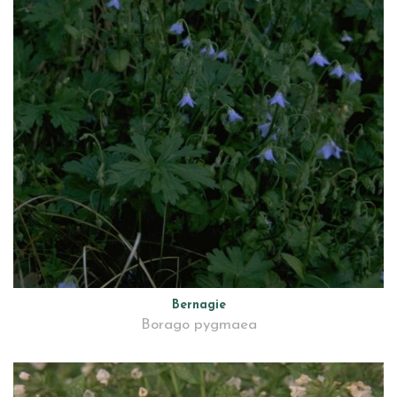
Bernagie
Borago pygmaea