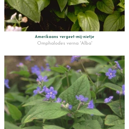
Amerikaans vergeet-mij-nietje
Omphalodes verna 'Alba'