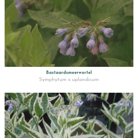
Bastaardsmeerwortel
Symphytum x uplandicum