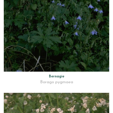
Bernagie
Borago pygmaea