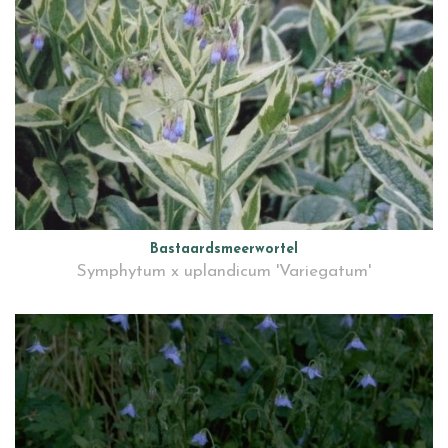
Bastaardsmeerwortel
Symphytum x uplandicum 'Variegatum'