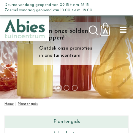
G
Deurne vandaag geopend van
09:15
t.e.m.
18:15
a
Zoersel vandaag geopend van
10:00
t.e.m.
18:00
n
a
Kom onze solden
a
shoppen!
r
c
Ontdek onze promoties
o
in ons tuincentrum.
n
t
e
n
t
Home
Plantengids
Plantengids