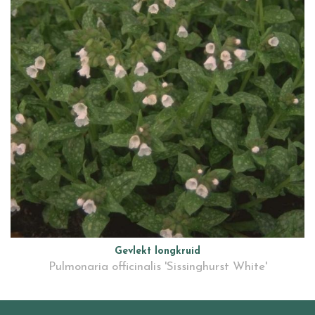
Gevlekt longkruid
Pulmonaria officinalis 'Sissinghurst White'