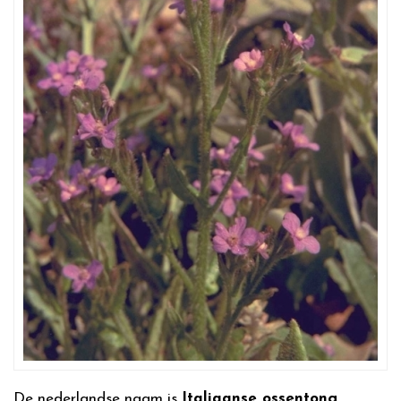
De nederlandse naam is
Italiaanse ossentong
,