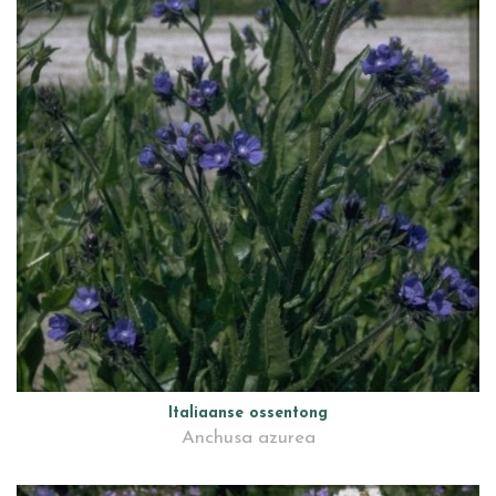
Italiaanse ossentong
Anchusa azurea