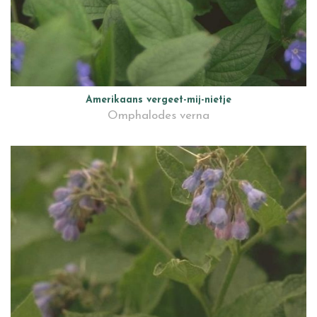
Amerikaans vergeet-mij-nietje
Omphalodes verna