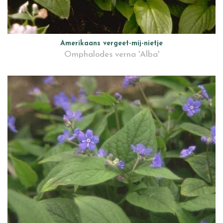
Amerikaans vergeet-mij-nietje
Omphalodes verna 'Alba'