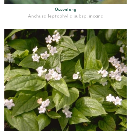
Ossentong
Anchusa leptophylla subsp. incana