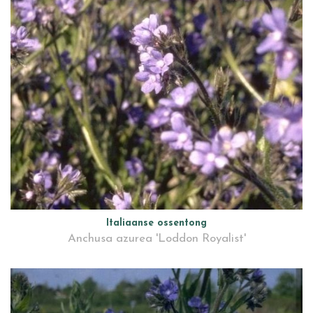
Italiaanse ossentong
Anchusa azurea 'Loddon Royalist'