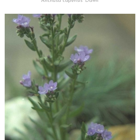
Anchusa capensis 'Dawn'