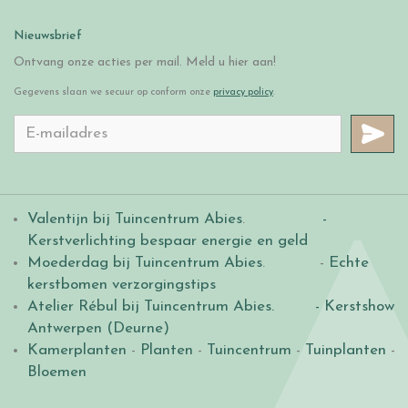
Nieuwsbrief
Ontvang onze acties per mail. Meld u hier aan!
Gegevens slaan we secuur op conform onze
privacy policy
.
Valentijn bij Tuincentrum Abies
.
-
Kerstverlichting bespaar energie en geld
Moederdag bij Tuincentrum Abies
. -
Echte
kerstbomen verzorgingstips
Atelier Rébul bij Tuincentrum Abies.
- Kerstshow
Antwerpen (Deurne)
Kamerplanten
-
Planten
-
Tuincentrum
-
Tuinplanten
-
Bloemen