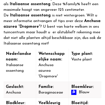
als
Italiaanse ossentong
. Deze %family% heeft een
maximale hoogt van ongeveer 125 centimeter.
De
Italiaanse ossentong
is niet wintergroen. Wilt u
meer informatie ontvangen of tips over deze
Anchusa
azurea 'Dropmore'
? U bent van harte welkom in ons
tuincentrum maar houdt u er alstublieft rekening mee
dat niet alle planten altijd beschikbaar zijn, dus ook de
Italiaanse ossentong niet!
Nederlandse
Wetenschapp
Type plant:
naam:
elijke naam:
Vaste plant
Italiaanse
Anchusa
ossentong
azurea
'Dropmore'
Geslacht:
Familie:
Bloemkleur:
Blauw
Anchusa
Boraginaceae
Bladkleur:
Veelkleurig
Bloeitijd: