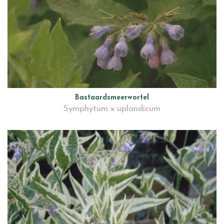
Bastaardsmeerwortel
Symphytum x uplandicum