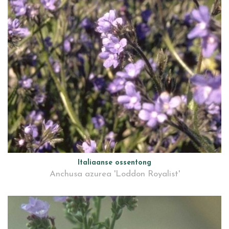
Italiaanse ossentong
Anchusa azurea 'Loddon Royalist'