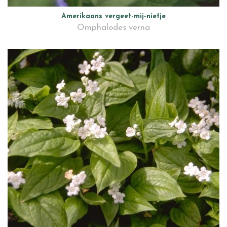
Amerikaans vergeet-mij-nietje
Omphalodes verna