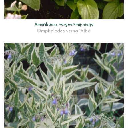
Amerikaans vergeet-mij-nietje
Omphalodes verna 'Alba'