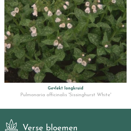
Gevlekt longkruid
Pulmonaria officinalis 'Sissinghurst White'
Verse bloemen