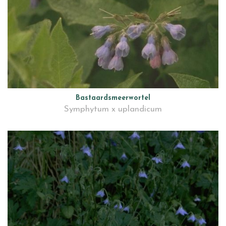
Bastaardsmeerwortel
Symphytum x uplandicum