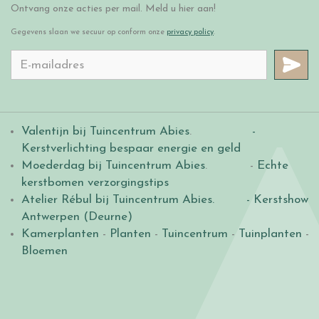
Ontvang onze acties per mail. Meld u hier aan!
Gegevens slaan we secuur op conform onze
privacy policy
.
Valentijn bij Tuincentrum Abies
.
-
Kerstverlichting bespaar energie en geld
Moederdag bij Tuincentrum Abies
. -
Echte
kerstbomen verzorgingstips
Atelier Rébul bij Tuincentrum Abies.
- Kerstshow
Antwerpen (Deurne)
Kamerplanten
-
Planten
-
Tuincentrum
-
Tuinplanten
-
Bloemen