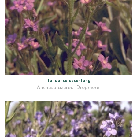
Italiaanse ossentong
Anchusa azurea 'Dropmore'