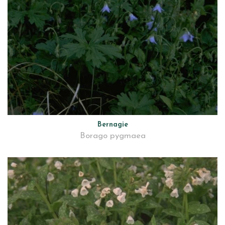
Bernagie
Borago pygmaea