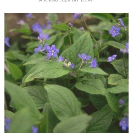
Anchusa capensis 'Dawn'