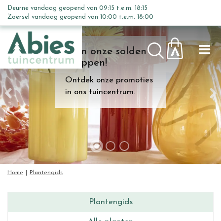
G
Deurne vandaag geopend van
09:15
t.e.m.
18:15
a
Zoersel vandaag geopend van
10:00
t.e.m.
18:00
n
a
Kom onze solden
a
shoppen!
r
c
Ontdek onze promoties
o
in ons tuincentrum.
n
t
e
n
t
Home
Plantengids
Plantengids