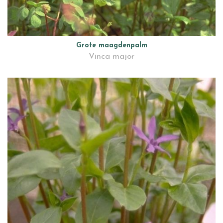
Grote maagdenpalm
Vinca major