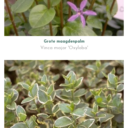
Grote maagdenpalm
Vinca major 'Oxyloba'