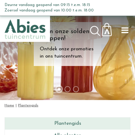
G
Deurne vandaag geopend van
09:15
t.e.m.
18:15
a
Zoersel vandaag geopend van
10:00
t.e.m.
18:00
n
a
Kom onze solden
a
shoppen!
r
c
Ontdek onze promoties
o
in ons tuincentrum.
n
t
e
n
t
Home
Plantengids
Plantengids