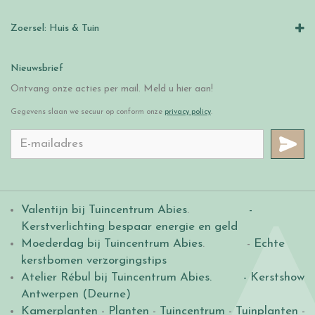
Zoersel: Huis & Tuin
Nieuwsbrief
Ontvang onze acties per mail. Meld u hier aan!
Gegevens slaan we secuur op conform onze
privacy policy
.
Valentijn bij Tuincentrum Abies
.
-
Kerstverlichting bespaar energie en geld
Moederdag bij Tuincentrum Abies
. -
Echte
kerstbomen verzorgingstips
Atelier Rébul bij Tuincentrum Abies.
- Kerstshow
Antwerpen (Deurne)
Kamerplanten
-
Planten
-
Tuincentrum
-
Tuinplanten
-