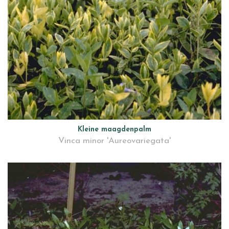
Kleine maagdenpalm
Vinca minor 'Aureovariegata'