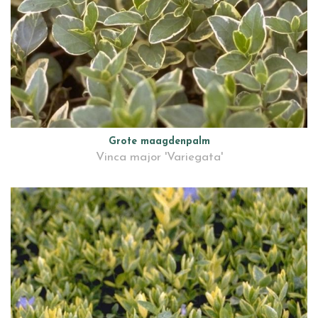
Grote maagdenpalm
Vinca major 'Variegata'