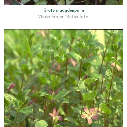
Grote maagdenpalm
Vinca major 'Reticulata'