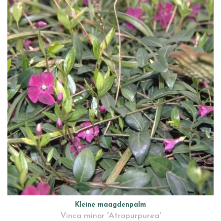
Kleine maagdenpalm
Vinca minor 'Atropurpurea'