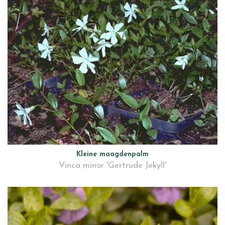
Kleine maagdenpalm
Vinca minor 'Gertrude Jekyll'