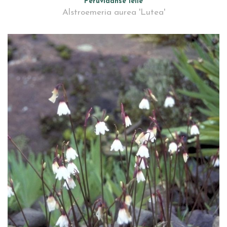
Peruviaanse lelie
Alstroemeria aurea 'Lutea'