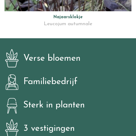
Najaarsklokje
Leucojum autumnale
Verse bloemen
Familiebedrijf
Sterk in planten
3 vestigingen