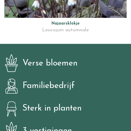
Najaarsklokje
Leucojum autumnale
Verse bloemen
Familiebedrijf
Sterk in planten
3 vestigingen