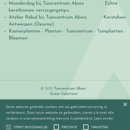
Moederdag bij Tuincentrum Abies
. -
Echte
kerstbomen verzorgingstips
Atelier Rébul bij Tuincentrum Abies.
- Kerstshow
Antwerpen (Deurne)
Kamerplanten
-
Planten
-
Tuincentrum
-
Tuinplanten
-
Bloemen
© 2021
Tuincentrum Abies
.
Green Solutions
×
Deze website gebruikt cookies om uw gebruikerservaring te
verbeteren. Door onze website te gebruiken, stemt u in met alle
cookies in overeenstemming met ons Cookiebeleid.
Lees verder
STRIKT NOODZAKELIJK
PRESTATIE
TARGETING
Algemene voorwaarden