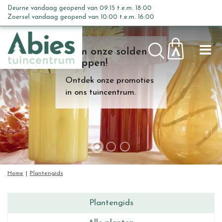
G
Deurne vandaag geopend van
09:15
t.e.m.
18:00
a
Zoersel vandaag geopend van
10:00
t.e.m.
16:00
n
a
Kom onze solden
a
shoppen!
r
c
Ontdek onze promoties
o
in ons tuincentrum.
n
t
e
n
t
Home
Plantengids
Plantengids