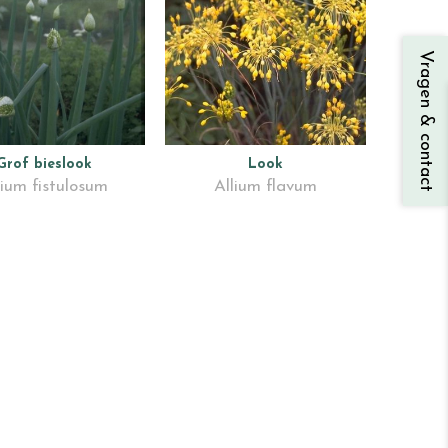
Vragen & contact
Grof bieslook
Look
lium fistulosum
Allium flavum