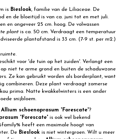
m is
Bieslook
, familie van de Liliaceae. De
d en de bloeitijd is van ca. juni tot en met juli.
oen en ongeveer 25 cm. hoog. De volwassen
te plant
is ca. 50 cm. Verdraagt een temperatuur
adviseerde plantafstand is 33 cm. (7-9 st. per m2.)
ruimte.
eschikt voor 'de tuin op het zuiden'. Verlangt een
 op niet te arme grond en buiten de schaduwzone
rs. Ze kan gebruikt worden als borderplant, want
dig combineren. Deze plant verdraagt zomerse
 kou prima. Natte kwakkelwinters is een ander
goede snijbloem.
r
Allium schoenoprasum 'Forescate'
?
prasum 'Forescate'
is ook wel bekend
%family% heeft een maximale hoogt van
eter. De
Bieslook
is niet wintergroen. Wilt u meer