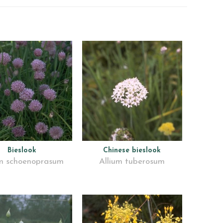
Bieslook
Chinese bieslook
um schoenoprasum
Allium tuberosum