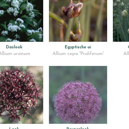
Daslook
Egyptische ui
Allium ursinum
Allium cepa 'Proliferum'
Al