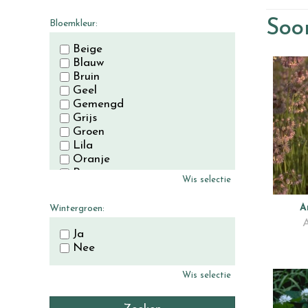
November
December
Soor
Bloemkleur:
Beige
Blauw
Bruin
Geel
Gemengd
Grijs
Groen
Lila
Oranje
Paars
Wis selectie
Rood
Roze
A
Wintergroen:
Wit
A
Zwart
Ja
Nee
Wis selectie