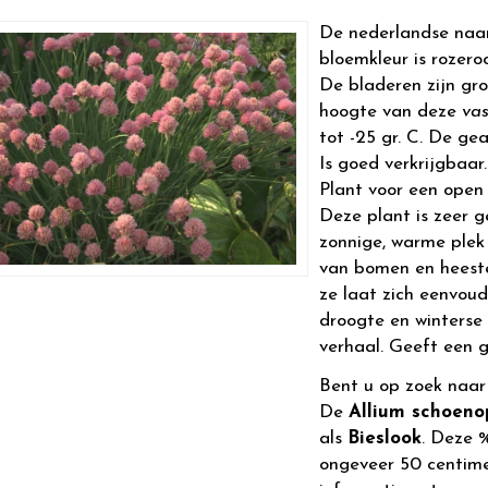
De nederlandse naa
bloemkleur is rozeroo
De bladeren zijn gr
hoogte van deze
vas
tot -25 gr. C. De ge
Is goed verkrijgbaar.
Plant voor een open 
Deze plant is zeer g
zonnige, warme plek
van bomen en heeste
ze laat zich eenvou
droogte en winterse
verhaal. Geeft een 
Bent u op zoek naa
De
Allium schoeno
als
Bieslook
. Deze 
ongeveer 50 centim