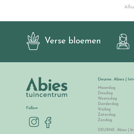
Alli
Verse bloemen
Deurne: Abies | Int
Maandag
Dinsdag
Woensdag
Donderdag
Follow
Vrijdag
Zaterdag
Zondag
DEURNE: Abies | Int