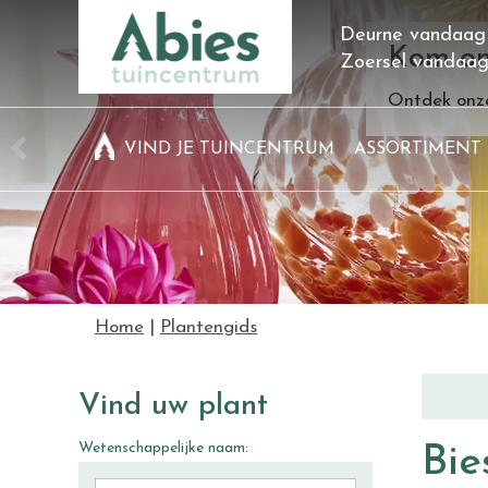
Ga
Deurne vandaag
naar
Kom on
Zoersel vandaa
content
Ontdek onze
VIND JE TUINCENTRUM
ASSORTIMENT
Home
Plantengids
Vind uw plant
Wetenschappelijke naam:
Bie