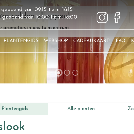
 geopend van
09:15
t.e.m.
18:15
ze solden shoppen!
g geopend van
10:00
t.e.m.
18:00
 promoties in ons tuincentrum.
PLANTENGIDS
WEBSHOP
CADEAUKAART!
FAQ
Plantengids
Alle planten
Zo
slook