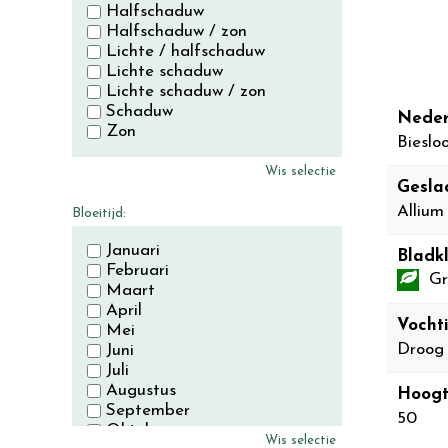
Halfschaduw
Halfschaduw / zon
Lichte / halfschaduw
Lichte schaduw
Lichte schaduw / zon
Schaduw
Neder
Zon
Bieslo
Wis selectie
Gesla
Allium
Bloeitijd:
Januari
Bladkl
Februari
Gr
Maart
April
Vocht
Mei
Droog
Juni
Juli
Augustus
Hoogt
September
50
Oktober
Wis selectie