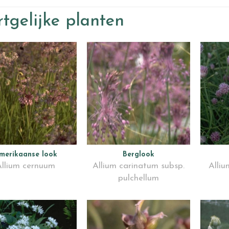
tgelijke planten
merikaanse look
Berglook
llium cernuum
Allium carinatum subsp.
Alli
pulchellum