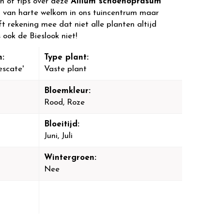
n of tips over deze
Allium schoenoprasum
 van harte welkom in ons tuincentrum maar
ft rekening mee dat niet alle planten altijd
 ook de Bieslook niet!
:
Type plant:
escate'
Vaste plant
Bloemkleur:
Rood, Roze
Bloeitijd:
Juni, Juli
Wintergroen:
Nee