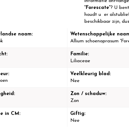
informatie ontvange
'Forescate'
? U bent
houdt u er alstublie
beschikbaar zijn, dus
landse naam:
Wetenschappelijke naam
ok
Allium schoenoprasum 'For
cht:
Familie:
Liliaceae
eur:
Veelkleurig blad:
oen
Nee
igheid:
Zon / schaduw:
Zon
e in CM:
Giftig:
Nee