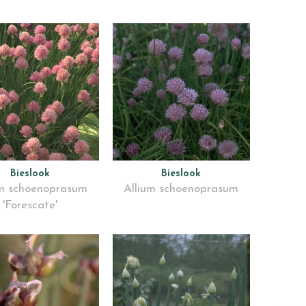
Bieslook
Bieslook
um schoenoprasum
Allium schoenoprasum
'Forescate'