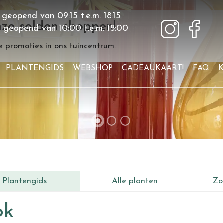
 geopend van
09:15
t.e.m.
18:15
ze solden shoppen!
g geopend van
10:00
t.e.m.
18:00
 promoties in ons tuincentrum.
PLANTENGIDS
WEBSHOP
CADEAUKAART!
FAQ
Plantengids
Alle planten
Zo
ok