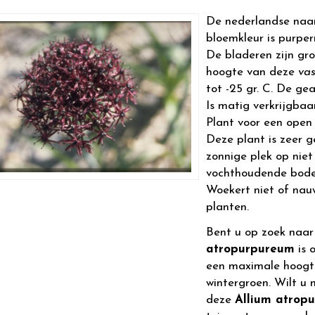
De nederlandse naa
bloemkleur is purperr
De bladeren zijn gr
hoogte van deze
vas
tot -25 gr. C. De ge
Is matig verkrijgbaar
Plant voor een open 
Deze plant is zeer g
zonnige plek op niet
vochthoudende bodem
Woekert niet of nau
planten.
Bent u op zoek naa
atropurpureum
is 
een maximale hoogt
wintergroen. Wilt u 
deze
Allium atrop