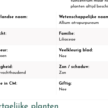
tuincentrum maar hou
planten altijd beschi
landse naam:
Wetenschappelijke naam
Allium atropurpureum
cht:
Familie:
Liliaceae
eur:
Veelkleurig blad:
oen
Nee
igheid:
Zon / schaduw:
-vochthoudend
Zon
e in CM:
Giftig:
Nee
tgelijke planten