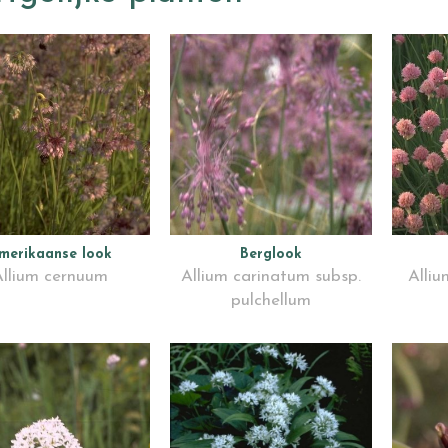
merikaanse look
Berglook
llium cernuum
Allium carinatum subsp.
Alli
pulchellum