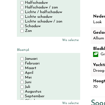
Halfschaduw
Halfschaduw / zon
Lichte / halfschaduw
Neder
Lichte schaduw
Lichte schaduw / zon
Look
Schaduw
Zon
Gesla
Allium
Wis selectie
Bladkl
Bloeitijd:
Gr
Januari
Februari
Vocht
Maart
Droog
April
Mei
Hoogt
Juni
Juli
70
Augustus
September
Oktober
Soor
Wis selectie