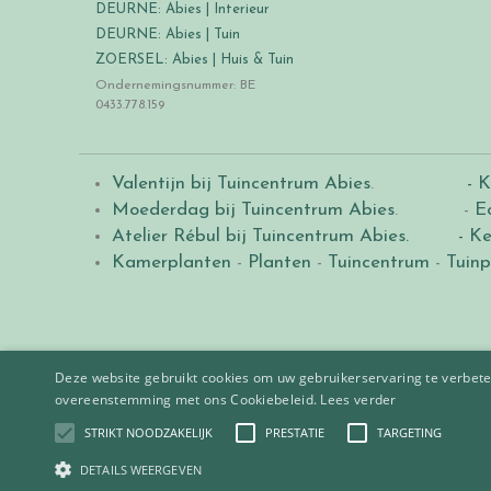
DEURNE: Abies | Interieur
DEURNE: Abies | Tuin
ZOERSEL: Abies | Huis & Tuin
Ondernemingsnummer: BE
0433.778.159
Valentijn bij Tuincentrum Abies
.
- K
Moederdag bij Tuincentrum Abies
. -
E
Atelier Rébul bij Tuincentrum Abies.
- Ke
Kamerplanten
-
Planten
-
Tuincentrum
-
Tuinp
Deze website gebruikt cookies om uw gebruikerservaring te verbeter
overeenstemming met ons Cookiebeleid.
Lees verder
STRIKT NOODZAKELIJK
PRESTATIE
TARGETING
© 2021
Tuincentrum Abies
.
|
Green Solutions
DETAILS WEERGEVEN