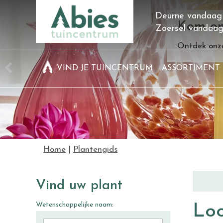
Ga
Deurne vandaag
naar
Kom on
Zoersel vandaa
content
Ontdek onze
VIND JE TUINCENTRUM
ASSORTIMENT
Home
Plantengids
Vind uw plant
Wetenschappelijke naam:
Lo