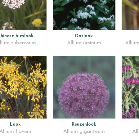
hinese bieslook
Daslook
llium tuberosum
Allium ursinum
Allium
Look
Reuzenlook
Allium flavum
Allium giganteum
Al