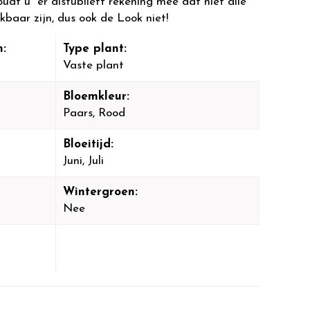
dt u er alstublieft rekening mee dat niet alle
kbaar zijn, dus ook de Look niet!
:
Type plant:
Vaste plant
Bloemkleur:
Paars, Rood
Bloeitijd:
Juni, Juli
Wintergroen:
Nee