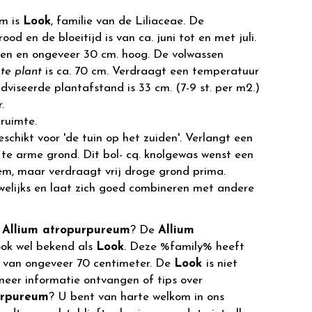
m is
Look
, familie van de Liliaceae. De
ood en de bloeitijd is van ca. juni tot en met juli.
oen en ongeveer 30 cm. hoog. De volwassen
te plant
is ca. 70 cm. Verdraagt een temperatuur
adviseerde plantafstand is 33 cm. (7-9 st. per m2.)
.
ruimte.
eschikt voor 'de tuin op het zuiden'. Verlangt een
 te arme grond. Dit bol- cq. knolgewas wenst een
, maar verdraagt vrij droge grond prima.
welijks en laat zich goed combineren met andere
r
Allium atropurpureum
? De
Allium
ook wel bekend als
Look
. Deze %family% heeft
 van ongeveer 70 centimeter. De
Look
is niet
meer informatie ontvangen of tips over
urpureum
? U bent van harte welkom in ons