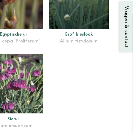
Vragen & contact
Egyptische ui
Grof bieslook
 cepa 'Proliferum'
Allium fistulosum
Sierui
lium insubricum