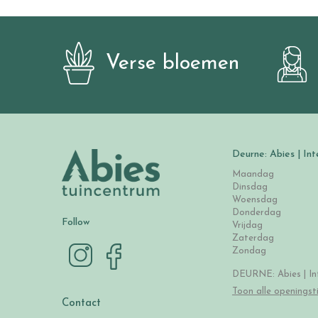
Verse bloemen
Deurne: Abies | Int
Maandag
Dinsdag
Woensdag
Donderdag
Follow
Vrijdag
Zaterdag
Zondag
DEURNE: Abies | Int
Toon alle openingst
Contact