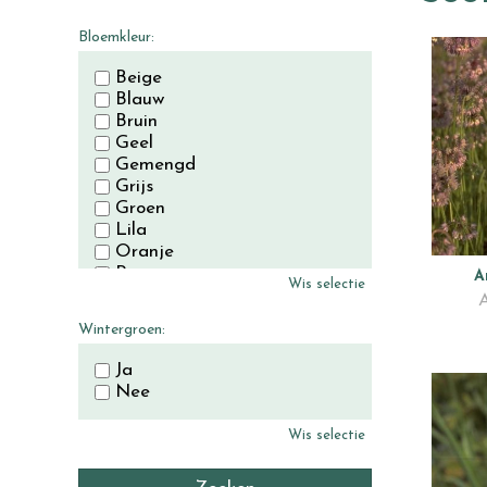
November
December
Bloemkleur:
Beige
Blauw
Bruin
Geel
Gemengd
Grijs
Groen
Lila
Oranje
Paars
A
Wis selectie
Rood
A
Roze
Wintergroen:
Wit
Zwart
Ja
Nee
Wis selectie