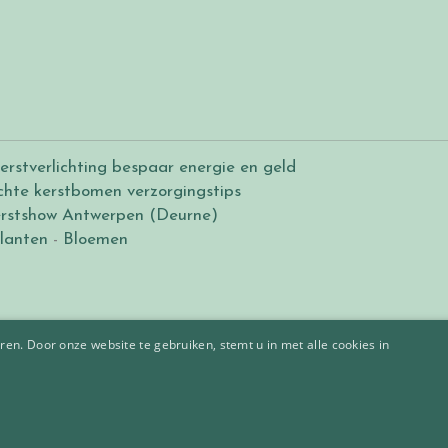
erstverlichting bespaar energie en geld
chte kerstbomen verzorgingstips
rstshow Antwerpen (Deurne)
lanten
-
Bloemen
en. Door onze website te gebruiken, stemt u in met alle cookies in