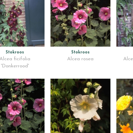
Stokroos
Stokroos
Alcea ficifolia
Alcea rosea
Alce
'Donkerrood'