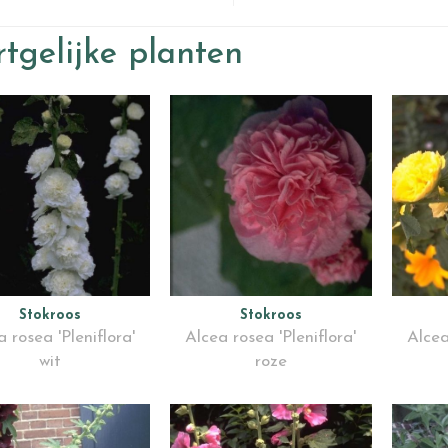
tgelijke planten
Stokroos
Stokroos
 rosea 'Pleniflora'
Alcea rosea 'Pleniflora'
Alcea
wit
roze