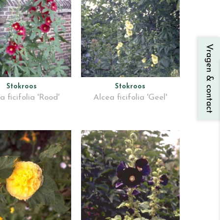
Vragen & contact
Stokroos
Stokroos
a ficifolia 'Rood'
Alcea ficifolia 'Geel'