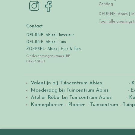
Zondag
DEURNE: Abies | Int
Toon alle openingst
Contact
DEURNE: Abies | Interieur
DEURNE: Abies | Tuin
ZOERSEL: Abies | Huis & Tuin
Ondernemingsnummer: BE
0433.778.159
Valentijn bij Tuincentrum Abies
.
- K
Moederdag bij Tuincentrum Abies
. -
E
Atelier Rébul bij Tuincentrum Abies.
- Ke
Kamerplanten
-
Planten
-
Tuincentrum
-
Tuinp