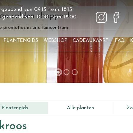
 geopend van
09:15
t.e.m.
18:15
ze solden shoppen!
g geopend van
10:00
t.e.m.
18:00
 promoties in ons tuincentrum.
PLANTENGIDS
WEBSHOP
CADEAUKAART!
FAQ
Plantengids
Alle planten
Zo
kroos