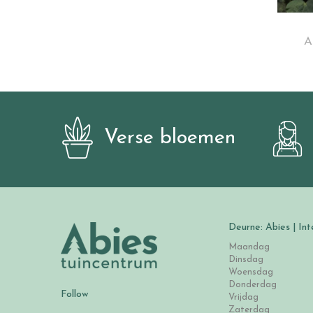
A
Verse bloemen
Deurne: Abies | Int
Maandag
Dinsdag
Woensdag
Donderdag
Follow
Vrijdag
Zaterdag