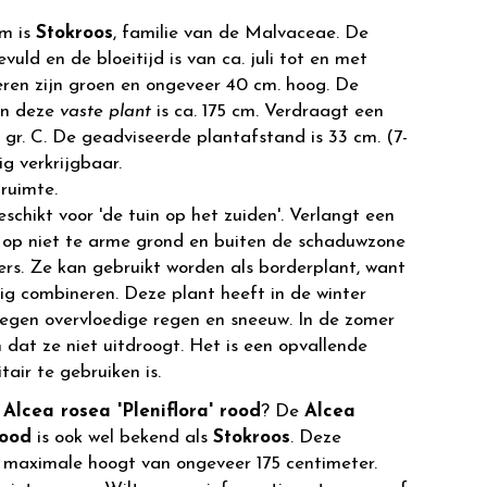
m is
Stokroos
, familie van de Malvaceae. De
vuld en de bloeitijd is van ca. juli tot en met
ren zijn groen en ongeveer 40 cm. hoog. De
an deze
vaste plant
is ca. 175 cm. Verdraagt een
gr. C. De geadviseerde plantafstand is 33 cm. (7-
ig verkrijgbaar.
ruimte.
eschikt voor 'de tuin op het zuiden'. Verlangt een
 op niet te arme grond en buiten de schaduwzone
rs. Ze kan gebruikt worden als borderplant, want
ig combineren. Deze plant heeft in de winter
egen overvloedige regen en sneeuw. In de zomer
dat ze niet uitdroogt. Het is een opvallende
itair te gebruiken is.
r
Alcea rosea 'Pleniflora' rood
? De
Alcea
rood
is ook wel bekend als
Stokroos
. Deze
maximale hoogt van ongeveer 175 centimeter.