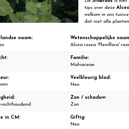
De
Stokroos
is nie
tips over deze
Alcea
welkom in ons tuinc
dat niet alle planten
landse naam:
Wetenschappelijke naam
os
Alcea rosea 'Pleniflora' roo
cht:
Familie:
Malvaceae
eur:
Veelkleurig blad:
oen
Nee
igheid:
Zon / schaduw:
-vochthoudend
Zon
e in CM:
Giftig:
Nee