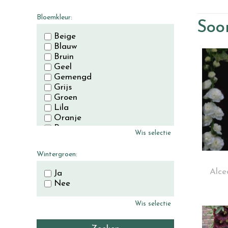
November
December
Bloemkleur:
Soor
Beige
Blauw
Bruin
Geel
Gemengd
Grijs
Groen
Lila
Oranje
Paars
Wis selectie
Rood
Roze
Wintergroen:
Wit
Zwart
Alcea
Ja
Nee
Wis selectie