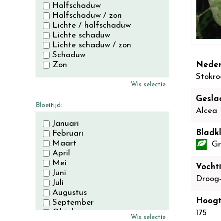
Halfschaduw
Halfschaduw / zon
Lichte / halfschaduw
Lichte schaduw
Lichte schaduw / zon
Schaduw
Neder
Zon
Stokro
Wis selectie
Gesla
Bloeitijd:
Alcea
Januari
Bladkl
Februari
Maart
Gr
April
Mei
Vocht
Juni
Droog
Juli
Augustus
Hoogt
September
Oktober
175
Wis selectie