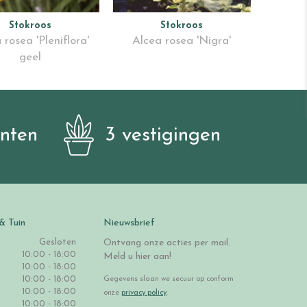
Stokroos
Stokroos
 rosea 'Pleniflora'
Alcea rosea 'Nigra'
geel
anten
3 vestigingen
& Tuin
Nieuwsbrief
Gesloten
Ontvang onze acties per mail.
10:00 - 18:00
Meld u hier aan!
10:00 - 18:00
10:00 - 18:00
Gegevens slaan we secuur op conform
10:00 - 18:00
onze
privacy policy
.
10:00 - 18:00