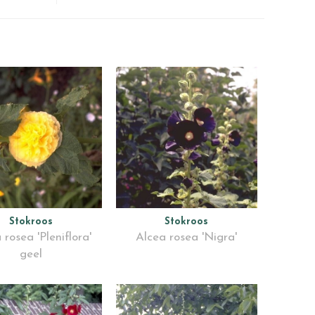
Stokroos
Stokroos
 rosea 'Pleniflora'
Alcea rosea 'Nigra'
geel