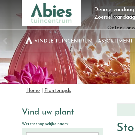
Ga
Deurne vandaag
naar
Kom on
Zoersel vandaa
content
Ontdek onze
VIND JE TUINCENTRUM
ASSORTIMENT
Home
Plantengids
Vind uw plant
Wetenschappelijke naam:
Sto