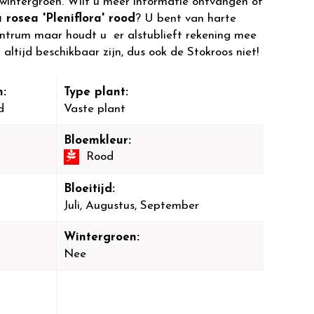
t wintergroen. Wilt u meer informatie ontvangen of
 rosea 'Pleniflora' rood
? U bent van harte
entrum maar houdt u er alstublieft rekening mee
 altijd beschikbaar zijn, dus ook de Stokroos niet!
:
Type plant:
d
Vaste plant
Bloemkleur:
Rood
Bloeitijd:
Juli, Augustus, September
Wintergroen:
Nee