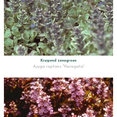
Kruipend zenegroen
Ajuga reptans 'Variegata'