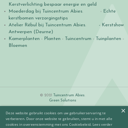
Kerstverlichting bespaar energie en geld
Moederdag bij Tuincentrum Abies
. -
Echte
kerstbomen verzorgingstips
Atelier Rébul bij Tuincentrum Abies.
- Kerstshow
Antwerpen (Deurne)
Kamerplanten
-
Planten
-
Tuincentrum
-
Tuinplanten
-
Bloemen
© 2021
Tuincentrum Abies
.
Green Solutions
×
Deze website gebruikt cookies om uw gebruikerservaring te
verbeteren. Door onze website te gebruiken, stemt u in met alle
cookies in overeenstemming met ons Cookiebeleid.
Lees verder