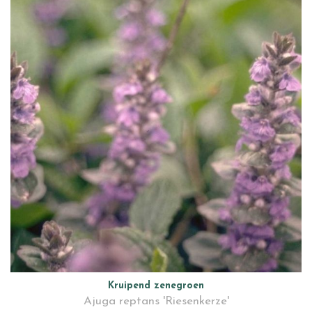
Kruipend zenegroen
Ajuga reptans 'Riesenkerze'