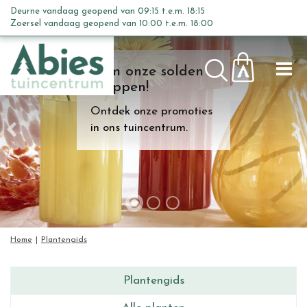
G
Deurne vandaag geopend van
09:15
t.e.m.
18:15
a
Zoersel vandaag geopend van
10:00
t.e.m.
18:00
n
a
Kom onze solden
a
shoppen!
r
c
Ontdek onze promoties
o
in ons tuincentrum.
n
t
e
n
t
Home
Plantengids
Plantengids