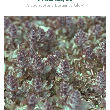
Kruipend zenegroen
Ajuga reptans 'Burgundy Glow'