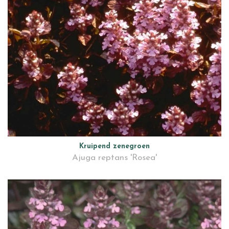
Kruipend zenegroen
Ajuga reptans 'Rosea'