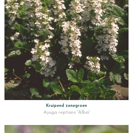
Kruipend zenegroen
Ajuga reptans 'Alba'