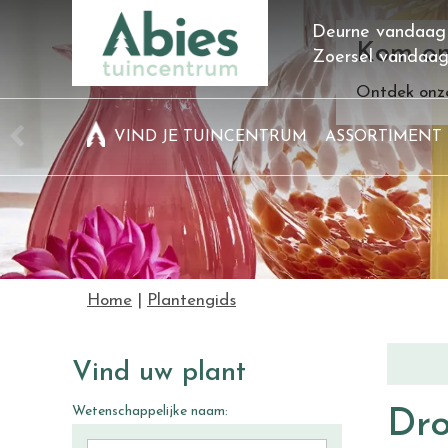
Ga
Deurne vandaag
naar
Kom on
Zoersel vandaa
content
Ontdek onze
VIND JE TUINCENTRUM
ASSORTIMENT
Home
Plantengids
Vind uw plant
Wetenschappelijke naam:
Dro