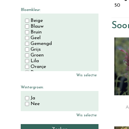
November
50
December
Bloemkleur:
Beige
Soor
Blauw
Bruin
Geel
Gemengd
Grijs
Groen
Lila
Oranje
Paars
Wis selectie
Rood
Roze
Wintergroen:
Wit
Zwart
Ja
Nee
A
Wis selectie