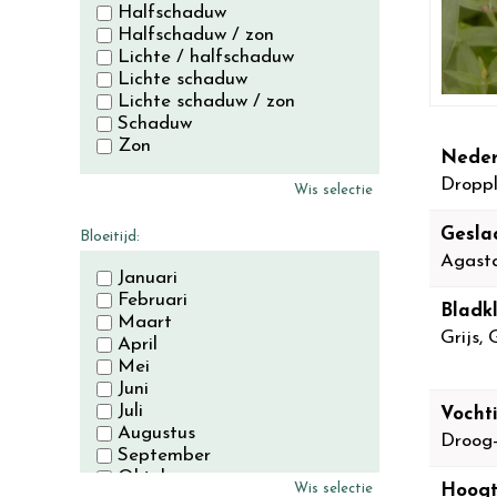
Halfschaduw
Halfschaduw / zon
Lichte / halfschaduw
Lichte schaduw
Lichte schaduw / zon
Schaduw
Zon
Neder
Dropp
Wis selectie
Gesla
Bloeitijd:
Agast
Januari
Februari
Bladkl
Maart
Grijs,
April
Mei
Juni
Juli
Vocht
Augustus
Droog
September
Oktober
Wis selectie
Hoogt