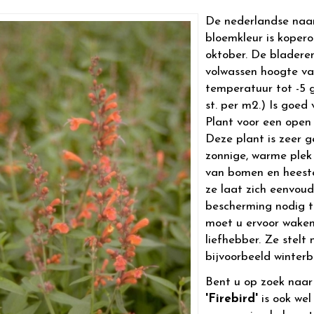
De nederlandse naa
bloemkleur is koperor
oktober. De bladeren
volwassen hoogte v
temperatuur tot -5 g
st. per m2.) Is goed 
Plant voor een open 
Deze plant is zeer g
zonnige, warme plek
van bomen en heeste
ze laat zich eenvoud
bescherming nodig t
moet u ervoor waken 
liefhebber. Ze stelt
bijvoorbeeld winter
Bent u op zoek naa
'Firebird'
is ook wel