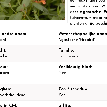
een maximale hoogt
niet wintergroen. Wi
deze
Agastache 'Fi
tuincentrum maar hou
planten altijd besch
landse naam:
Wetenschappelijke naam
lant
Agastache 'Firebird'
cht:
Familie:
ache
Lamiaceae
eur:
Veelkleurig blad:
 Groen
Nee
igheid:
Zon / schaduw:
-vochthoudend
Zon
e in CM:
Giftig: