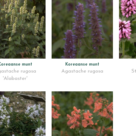
Koreaanse munt
Koreaanse munt
astache rugosa
Agastache rugosa
S
'Alabaster'