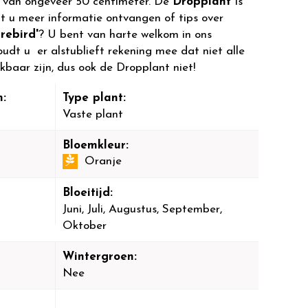
 van ongeveer 50 centimeter. De
Dropplant
is
lt u meer informatie ontvangen of tips over
rebird'
? U bent van harte welkom in ons
dt u er alstublieft rekening mee dat niet alle
ikbaar zijn, dus ook de Dropplant niet!
:
Type plant:
Vaste plant
Bloemkleur:
Oranje
Bloeitijd:
Juni, Juli, Augustus, September,
Oktober
Wintergroen:
Nee