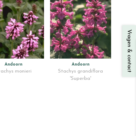
Vragen & contact
Andoorn
Andoorn
tachys monieri
Stachys grandiflora
'Superba'