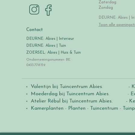
Zaterdag
Zondag
DEURNE: Abies | Int
Toon alle openingst
Contact
DEURNE: Abies | Interieur
DEURNE: Abies | Tuin
ZOERSEL: Abies | Huis & Tuin
Ondernemingsnummer: BE
0433.778.159
Valentijn bij Tuincentrum Abies
.
- K
Moederdag bij Tuincentrum Abies
. -
E
Atelier Rébul bij Tuincentrum Abies.
- Ke
Kamerplanten
-
Planten
-
Tuincentrum
-
Tuinp