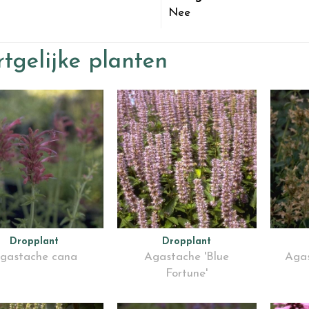
Nee
tgelijke planten
Dropplant
Dropplant
gastache cana
Agastache 'Blue
Agas
Fortune'