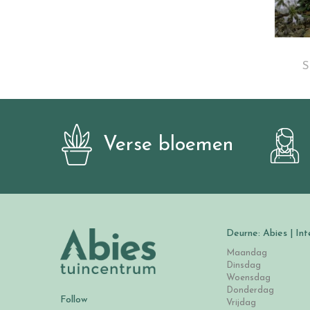
S
Verse bloemen
Deurne: Abies | Int
Maandag
Dinsdag
Woensdag
Donderdag
Follow
Vrijdag