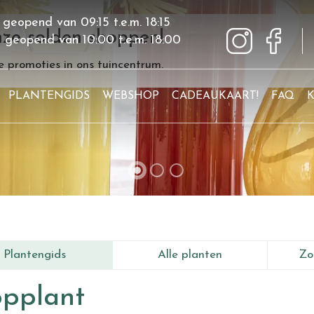
 geopend van
09:15
t.e.m.
18:15
ze solden shoppen!
g geopend van
10:00
t.e.m.
18:00
 promoties in ons tuincentrum.
PLANTENGIDS
WEBSHOP
CADEAUKAART!
FAQ
Plantengids
Alle planten
Zo
pplant