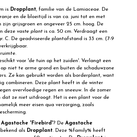
m is
Dropplant
, familie van de Lamiaceae. De
anje en de bloeitijd is van ca. juni tot en met
 zijn grijsgroen en ongeveer 25 cm. hoog. De
an deze
vaste plant
is ca. 50 cm. Verdraagt een
r. C. De geadviseerde plantafstand is 33 cm. (7-9
verkrijgbaar.
ruimte.
eschikt voor 'de tuin op het zuiden'. Verlangt een
 op niet te arme grond en buiten de schaduwzone
rs. Ze kan gebruikt worden als borderplant, want
ig combineren. Deze plant heeft in de winter
egen overvloedige regen en sneeuw. In de zomer
dat ze niet uitdroogt. Het is een plant voor de
 namelijk meer eisen qua verzorging, zoals
bescherming.
r
Agastache 'Firebird'
? De
Agastache
 bekend als
Dropplant
. Deze %family% heeft