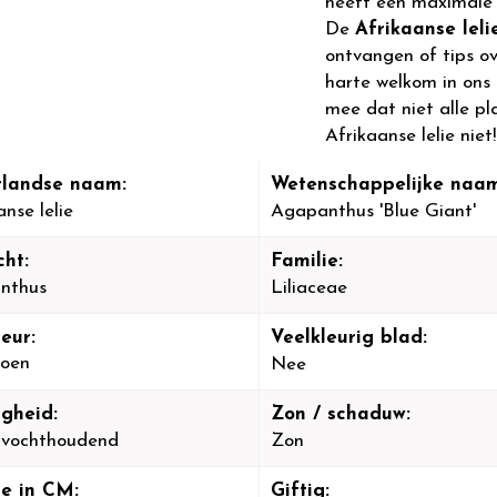
heeft een maximale 
De
Afrikaanse lel
ontvangen of tips o
harte welkom in ons
mee dat niet alle pl
Afrikaanse lelie niet!
landse naam:
Wetenschappelijke naam
anse lelie
Agapanthus 'Blue Giant'
cht:
Familie:
nthus
Liliaceae
eur:
Veelkleurig blad:
oen
Nee
igheid:
Zon / schaduw:
-vochthoudend
Zon
e in CM:
Giftig: