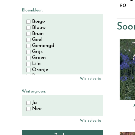
November
90
December
Bloemkleur:
Beige
Soor
Blauw
Bruin
Geel
Gemengd
Grijs
Groen
Lila
Oranje
Paars
Wis selectie
Rood
Roze
Wintergroen:
Wit
Zwart
Ja
Nee
Wis selectie