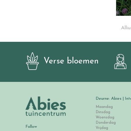
Alli
Verse bloemen
Deurne: Abies | Int
Maandag
Dinsdag
Woensdag
Donderdag
Follow
Vrijdag