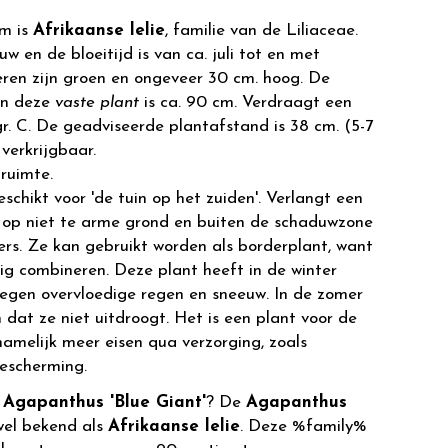
m is
Afrikaanse lelie
, familie van de Liliaceae.
w en de bloeitijd is van ca. juli tot en met
ren zijn groen en ongeveer 30 cm. hoog. De
an deze
vaste plant
is ca. 90 cm. Verdraagt een
r. C. De geadviseerde plantafstand is 38 cm. (5-7
 verkrijgbaar.
ruimte.
eschikt voor 'de tuin op het zuiden'. Verlangt een
 op niet te arme grond en buiten de schaduwzone
rs. Ze kan gebruikt worden als borderplant, want
ig combineren. Deze plant heeft in de winter
egen overvloedige regen en sneeuw. In de zomer
dat ze niet uitdroogt. Het is een plant voor de
 namelijk meer eisen qua verzorging, zoals
bescherming.
r
Agapanthus 'Blue Giant'
? De
Agapanthus
wel bekend als
Afrikaanse lelie
. Deze %family%