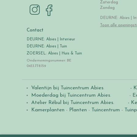
Zaterdag
Zondag
DEURNE: Abies | Int
Toon alle openingst
Contact
DEURNE: Abies | Interieur
DEURNE: Abies | Tuin
ZOERSEL: Abies | Huis & Tuin
Ondernemingsnummer: BE
0433.778.159
Valentijn bij Tuincentrum Abies
.
- K
Moederdag bij Tuincentrum Abies
. -
E
Atelier Rébul bij Tuincentrum Abies.
- Ke
Kamerplanten
-
Planten
-
Tuincentrum
-
Tuinp