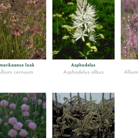
merikaanse look
Asphodelus
llium cernuum
Asphodelus albus
Alliu