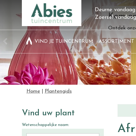
Ga
Deurne vandaag
naar
Kom on
Zoersel vandaa
content
Ontdek onze
VIND JE TUINCENTRUM
ASSORTIMENT
Home
Plantengids
Vind uw plant
Wetenschappelijke naam:
Afr