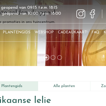
 geopend van
09:15
t.e.m.
18:15
ze solden shoppen!
g geopend van
10:00
t.e.m.
18:00
 promoties in ons tuincentrum.
PLANTENGIDS
WEBSHOP
CADEAUKAART!
FAQ
Plantengids
Alle planten
Zo
ikaanse lelie