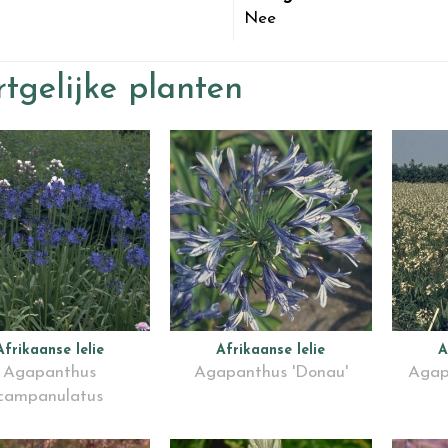
Nee
tgelijke planten
Afrikaanse lelie
Afrikaanse lelie
A
Agapanthus
Agapanthus 'Donau'
Agap
campanulatus