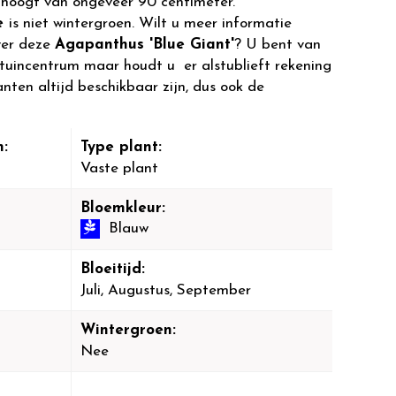
hoogt van ongeveer 90 centimeter.
ie
is niet wintergroen. Wilt u meer informatie
ver deze
Agapanthus 'Blue Giant'
? U bent van
 tuincentrum maar houdt u er alstublieft rekening
anten altijd beschikbaar zijn, dus ook de
:
Type plant:
Vaste plant
Bloemkleur:
Blauw
Bloeitijd:
Juli, Augustus, September
Wintergroen:
Nee