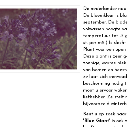
De nederlandse naa
De bloemkleur is blau
september. De blade
volwassen hoogte v
temperatuur tot -5 g
st. per m2.) Is slecht
Plant voor een open 
Deze plant is zeer g
zonnige, warme plek
van bomen en heeste
ze laat zich eenvoud
bescherming nodig t
moet u ervoor waken 
liefhebber. Ze stelt
bijvoorbeeld winter
Bent u op zoek naa
'Blue Giant'
is ook 