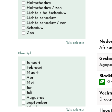
Halfschaduw
Halfschaduw / zon
Lichte / halfschaduw
Lichte schaduw
Lichte schaduw / zon
Schaduw
Zon
Neder
Wis selectie
Afrika
Bloeitijd:
Gesla
Januari
Agapa
Februari
Maart
Bladkl
April
Gr
Mei
Juni
Juli
Vocht
Augustus
Droog
September
Oktober
Wis selectie
Hoogt