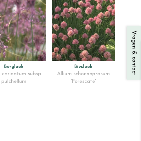
Vragen & contact
Berglook
Bieslook
m carinatum subsp.
Allium schoenoprasum
pulchellum
'Forescate'