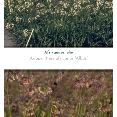
Afrikaanse lelie
Agapanthus africanus 'Albus'