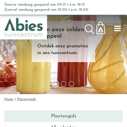
G
Deurne vandaag geopend van
09:15
t.e.m.
18:15
a
Zoersel vandaag geopend van
10:00
t.e.m.
18:00
n
a
Kom onze solden
a
shoppen!
r
c
Ontdek onze promoties
o
in ons tuincentrum.
n
t
e
n
t
Home
Plantengids
Plantengids