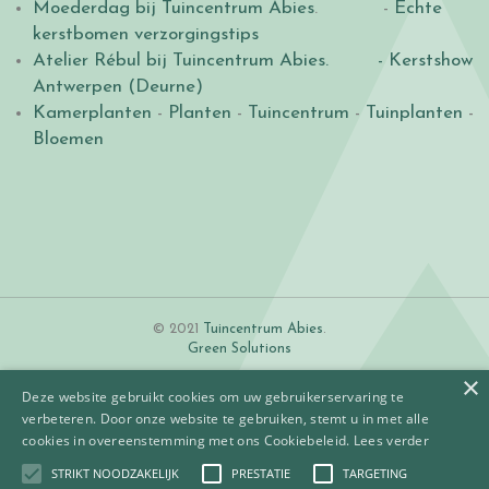
Moederdag bij Tuincentrum Abies
. -
Echte
kerstbomen verzorgingstips
Atelier Rébul bij Tuincentrum Abies.
- Kerstshow
Antwerpen (Deurne)
Kamerplanten
-
Planten
-
Tuincentrum
-
Tuinplanten
-
Bloemen
© 2021
Tuincentrum Abies
.
Green Solutions
×
Deze website gebruikt cookies om uw gebruikerservaring te
verbeteren. Door onze website te gebruiken, stemt u in met alle
cookies in overeenstemming met ons Cookiebeleid.
Lees verder
STRIKT NOODZAKELIJK
PRESTATIE
TARGETING
Algemene voorwaarden