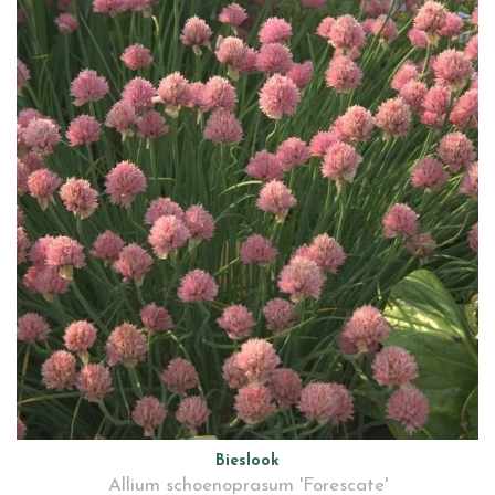
Bieslook
Allium schoenoprasum 'Forescate'