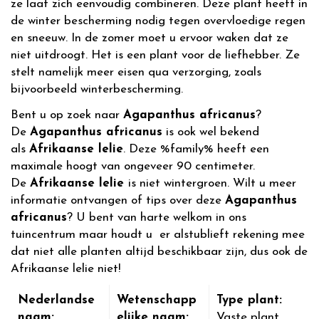
ze laat zich eenvoudig combineren. Deze plant heeft in
de winter bescherming nodig tegen overvloedige regen
en sneeuw. In de zomer moet u ervoor waken dat ze
niet uitdroogt. Het is een plant voor de liefhebber. Ze
stelt namelijk meer eisen qua verzorging, zoals
bijvoorbeeld winterbescherming.
Bent u op zoek naar
Agapanthus africanus
?
De
Agapanthus africanus
is ook wel bekend
als
Afrikaanse lelie
. Deze %family% heeft een
maximale hoogt van ongeveer 90 centimeter.
De
Afrikaanse lelie
is niet wintergroen. Wilt u meer
informatie ontvangen of tips over deze
Agapanthus
africanus
? U bent van harte welkom in ons
tuincentrum maar houdt u er alstublieft rekening mee
dat niet alle planten altijd beschikbaar zijn, dus ook de
Afrikaanse lelie niet!
Nederlandse
Wetenschapp
Type plant:
naam:
elijke naam:
Vaste plant