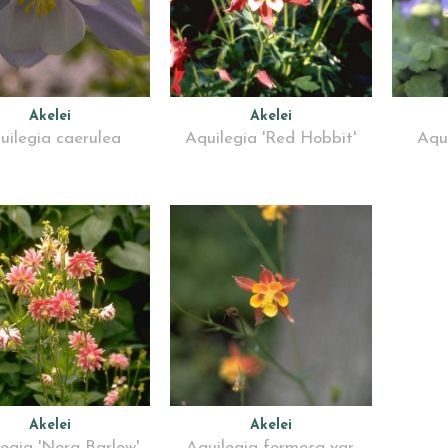
Akelei
Akelei
uilegia caerulea
Aquilegia 'Red Hobbit'
Aqui
Akelei
Akelei
egia 'Nora Barlow'
Aquilegia formosa var.