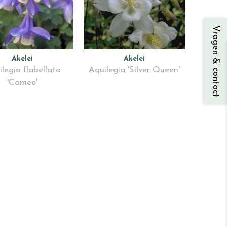
Vragen & contact
Akelei
Akelei
legia flabellata
Aquilegia 'Silver Queen'
'Cameo'