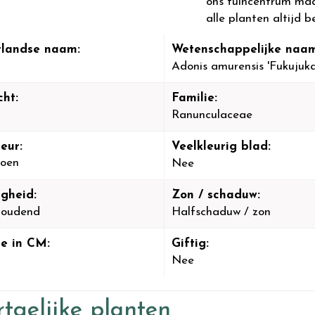
ons tuincentrum maa
alle planten altijd b
landse naam:
Wetenschappelijke naam
Adonis amurensis 'Fukujuka
cht:
Familie:
Ranunculaceae
eur:
Veelkleurig blad:
oen
Nee
igheid:
Zon / schaduw:
houdend
Halfschaduw / zon
e in CM:
Giftig:
Nee
tgelijke planten