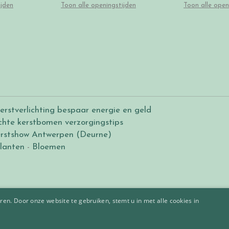
ijden
Toon alle openingstijden
Toon alle open
erstverlichting bespaar energie en geld
chte kerstbomen verzorgingstips
rstshow Antwerpen (Deurne)
lanten
-
Bloemen
en. Door onze website te gebruiken, stemt u in met alle cookies in