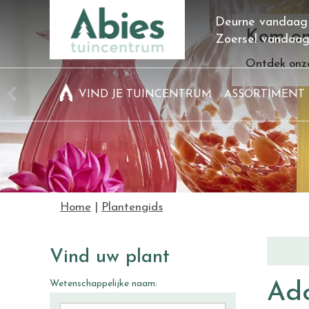
Ga
Deurne vandaag
naar
Kom on
Zoersel vandaa
content
Ontdek onze
VIND JE TUINCENTRUM
ASSORTIMENT
Home
Plantengids
Vind uw plant
Wetenschappelijke naam:
Ado