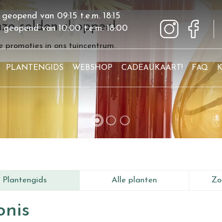
 geopend van
09:15
t.e.m.
18:15
ze solden shoppen!
g geopend van
10:00
t.e.m.
18:00
 promoties in ons tuincentrum.
PLANTENGIDS
WEBSHOP
CADEAUKAART!
FAQ
Plantengids
Alle planten
Zo
nis