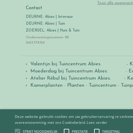
Toon alle openingst
Contact
DEURNE: Abies | Interieur
DEURNE: Abies | Tuin
ZOERSEL: Abies | Huis & Tuin
Ondernemingsnummer: BE
0433.778.159
Valentijn bij Tuincentrum Abies
.
- K
Moederdag bij Tuincentrum Abies
. -
E
Atelier Rébul bij Tuincentrum Abies.
- Ke
Kamerplanten
-
Planten
-
Tuincentrum
-
Tuinp
Deze website gebruikt cookies om uw gebruikerservaring te verbeter
overeenstemming met ons Cookiebeleid.
Lees verder
STRIKT NOODZAKELIJK
PRESTATIE
TARGETING