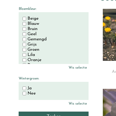
November
December
Bloemkleur:
Beige
Blauw
Bruin
Geel
Gemengd
Grijs
Groen
Lila
Oranje
Paars
Wis selectie
Rood
A
Roze
Wintergroen:
Wit
Zwart
Ja
Nee
Wis selectie