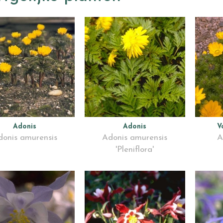
Adonis
Adonis
V
donis amurensis
Adonis amurensis
A
'Pleniflora'