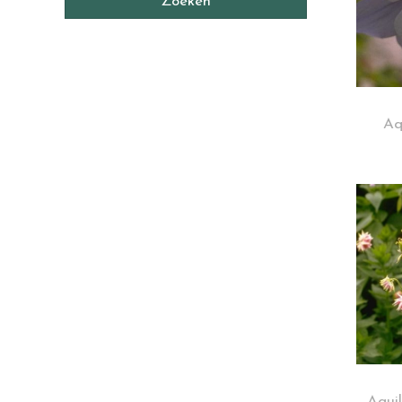
Aq
Aquil