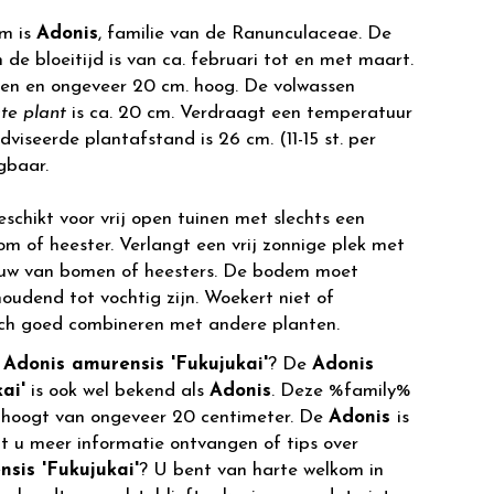
m is
Adonis
, familie van de Ranunculaceae. De
 de bloeitijd is van ca. februari tot en met maart.
oen en ongeveer 20 cm. hoog. De volwassen
te plant
is ca. 20 cm. Verdraagt een temperatuur
dviseerde plantafstand is 26 cm. (11-15 st. per
jgbaar.
eschikt voor vrij open tuinen met slechts een
m of heester. Verlangt een vrij zonnige plek met
duw van bomen of heesters. De bodem moet
houdend tot vochtig zijn. Woekert niet of
zich goed combineren met andere planten.
r
Adonis amurensis 'Fukujukai'
? De
Adonis
ai'
is ook wel bekend als
Adonis
. Deze %family%
 hoogt van ongeveer 20 centimeter. De
Adonis
is
lt u meer informatie ontvangen of tips over
sis 'Fukujukai'
? U bent van harte welkom in