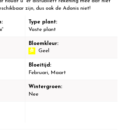
r houdt u er alstublieft rekening mee dat niet
eschikbaar zijn, dus ook de Adonis niet!
:
Type plant:
i'
Vaste plant
Bloemkleur:
Geel
Bloeitijd:
Februari, Maart
Wintergroen:
Nee