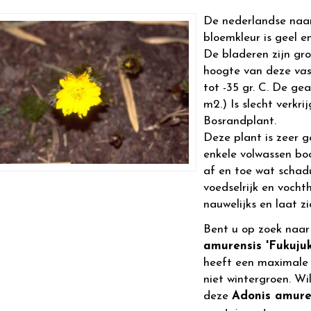
De nederlandse naa
bloemkleur is geel en
De bladeren zijn gr
hoogte van deze
vas
tot -35 gr. C. De gea
m2.) Is slecht verkri
Bosrandplant.
Deze plant is zeer g
enkele volwassen boo
af en toe wat scha
voedselrijk en vocht
nauwelijks en laat 
Bent u op zoek naa
amurensis 'Fukujuk
heeft een maximale
niet wintergroen. Wi
deze
Adonis amuren