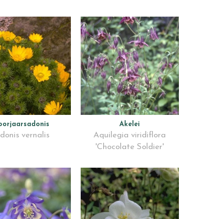
oorjaarsadonis
Akelei
donis vernalis
Aquilegia viridiflora
'Chocolate Soldier'