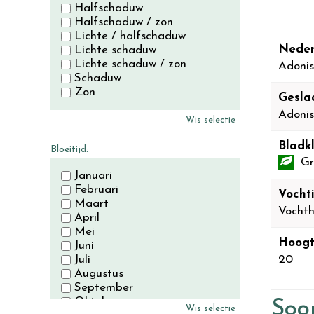
Halfschaduw
Halfschaduw / zon
Lichte / halfschaduw
Neder
Lichte schaduw
Lichte schaduw / zon
Adonis
Schaduw
Zon
Gesla
Adonis
Wis selectie
Bladkl
Bloeitijd:
Gr
Januari
Februari
Vocht
Maart
Vocht
April
Mei
Hoogt
Juni
Juli
20
Augustus
September
Oktober
Soor
Wis selectie