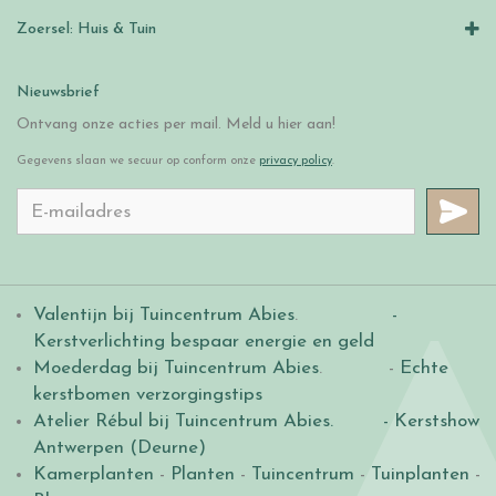
Zoersel: Huis & Tuin
Nieuwsbrief
Ontvang onze acties per mail. Meld u hier aan!
Gegevens slaan we secuur op conform onze
privacy policy
.
Valentijn bij Tuincentrum Abies
.
-
Kerstverlichting bespaar energie en geld
Moederdag bij Tuincentrum Abies
. -
Echte
kerstbomen verzorgingstips
Atelier Rébul bij Tuincentrum Abies.
- Kerstshow
Antwerpen (Deurne)
Kamerplanten
-
Planten
-
Tuincentrum
-
Tuinplanten
-