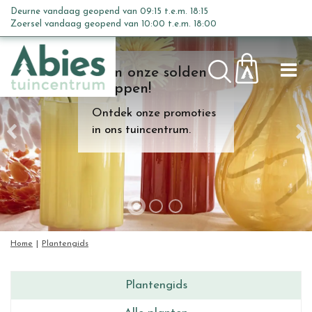
G
Deurne vandaag geopend van
09:15
t.e.m.
18:15
a
Zoersel vandaag geopend van
10:00
t.e.m.
18:00
n
a
Kom onze solden
a
shoppen!
r
c
Ontdek onze promoties
o
in ons tuincentrum.
n
t
e
n
t
Home
Plantengids
Plantengids