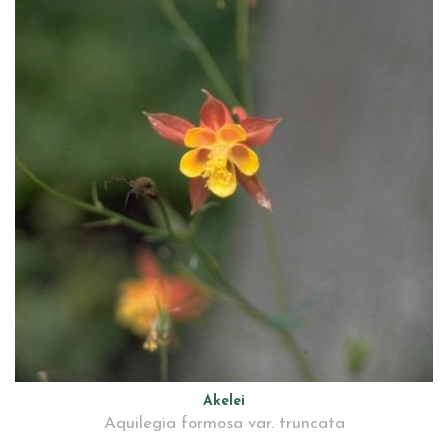
Akelei
Aquilegia formosa var. truncata