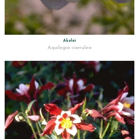
Akelei
Aquilegia caerulea