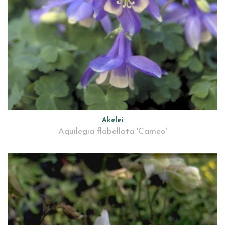
Akelei
Aquilegia flabellata 'Cameo'