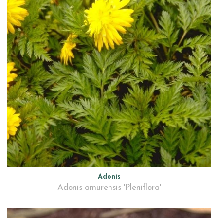
Adonis
Adonis amurensis 'Pleniflora'