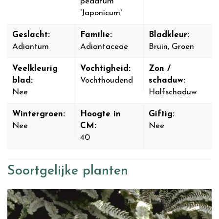
pedatum
'Japonicum'
Geslacht:
Familie:
Bladkleur:
Adiantum
Adiantaceae
Bruin, Groen
Veelkleurig
Vochtigheid:
Zon /
blad:
Vochthoudend
schaduw:
Nee
Halfschaduw
Wintergroen:
Hoogte in
Giftig:
Nee
CM:
Nee
40
Soortgelijke planten