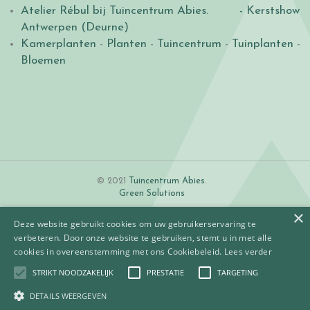
Atelier Rébul bij Tuincentrum Abies.
- Kerstshow
Antwerpen (Deurne)
Kamerplanten
-
Planten
-
Tuincentrum
-
Tuinplanten
-
Bloemen
© 2021
Tuincentrum Abies
.
Green Solutions
×
Deze website gebruikt cookies om uw gebruikerservaring te
verbeteren. Door onze website te gebruiken, stemt u in met alle
cookies in overeenstemming met ons Cookiebeleid.
Lees verder
STRIKT NOODZAKELIJK
PRESTATIE
TARGETING
Algemene voorwaarden
Betaalinformatie
DETAILS WEERGEVEN
Privacy policy