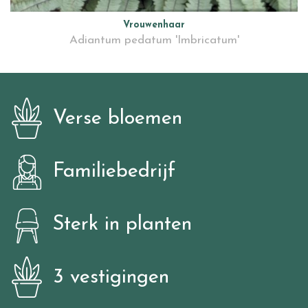
Vrouwenhaar
Adiantum pedatum 'Imbricatum'
Verse bloemen
Familiebedrijf
Sterk in planten
3 vestigingen