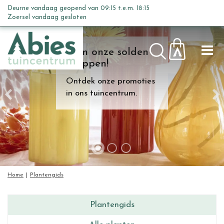
G
Deurne vandaag geopend van
09:15
t.e.m.
18:15
a
Zoersel vandaag gesloten
n
a
Kom onze solden
a
shoppen!
r
c
Ontdek onze promoties
o
in ons tuincentrum.
n
t
e
n
t
Home
Plantengids
Plantengids