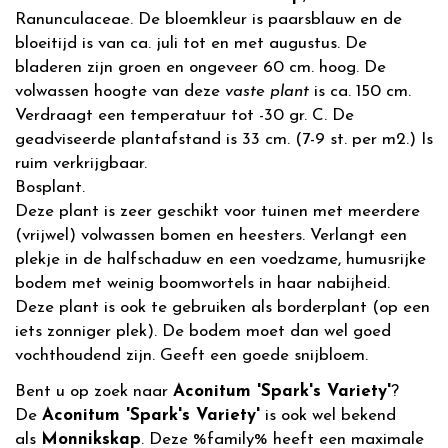
Ranunculaceae. De bloemkleur is paarsblauw en de
bloeitijd is van ca. juli tot en met augustus. De
bladeren zijn groen en ongeveer 60 cm. hoog. De
volwassen hoogte van deze
vaste plant
is ca. 150 cm.
Verdraagt een temperatuur tot -30 gr. C. De
geadviseerde plantafstand is 33 cm. (7-9 st. per m2.) Is
ruim verkrijgbaar.
Bosplant.
Deze plant is zeer geschikt voor tuinen met meerdere
(vrijwel) volwassen bomen en heesters. Verlangt een
plekje in de halfschaduw en een voedzame, humusrijke
bodem met weinig boomwortels in haar nabijheid.
Deze plant is ook te gebruiken als borderplant (op een
iets zonniger plek). De bodem moet dan wel goed
vochthoudend zijn. Geeft een goede snijbloem.
Bent u op zoek naar
Aconitum 'Spark's Variety'
?
De
Aconitum 'Spark's Variety'
is ook wel bekend
als
Monnikskap
. Deze %family% heeft een maximale