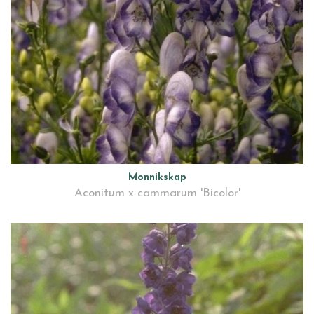
Monnikskap
Aconitum x cammarum 'Bicolor'