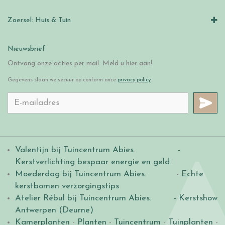
Zoersel: Huis & Tuin
Nieuwsbrief
Ontvang onze acties per mail. Meld u hier aan!
Gegevens slaan we secuur op conform onze
privacy policy
.
Valentijn bij Tuincentrum Abies
.
-
Kerstverlichting bespaar energie en geld
Moederdag bij Tuincentrum Abies
. -
Echte
kerstbomen verzorgingstips
Atelier Rébul bij Tuincentrum Abies.
- Kerstshow
Antwerpen (Deurne)
Kamerplanten
-
Planten
-
Tuincentrum
-
Tuinplanten
-