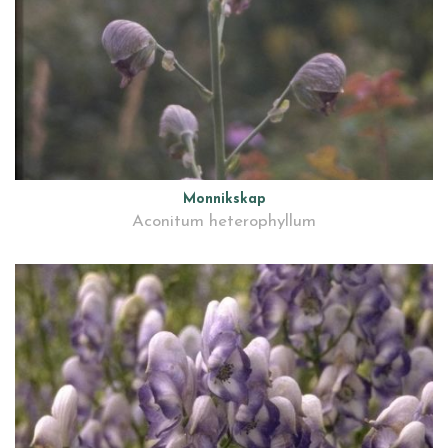
Monnikskap
Aconitum heterophyllum