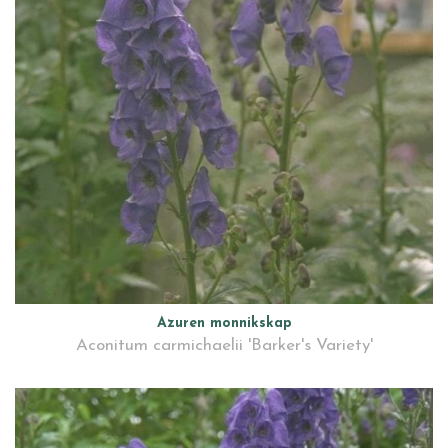
Azuren monnikskap
Aconitum carmichaelii 'Barker's Variety'