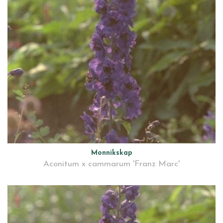
Monnikskap
Aconitum x cammarum 'Franz Marc'