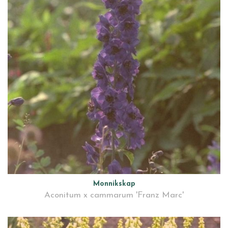
Monnikskap
Aconitum x cammarum 'Franz Marc'