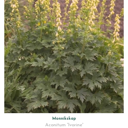
Monnikskap
Aconitum 'Ivorine'