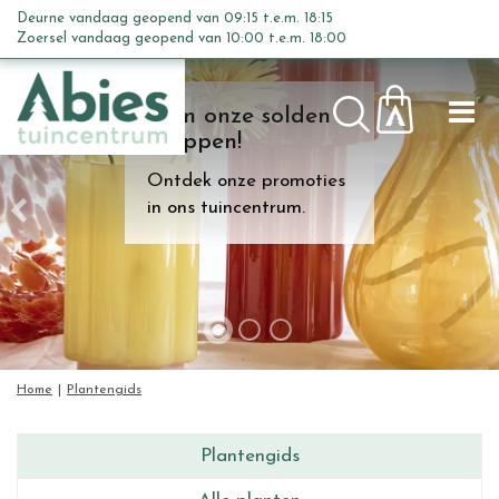
G
Deurne vandaag geopend van
09:15
t.e.m.
18:15
a
Zoersel vandaag geopend van
10:00
t.e.m.
18:00
n
a
Kom onze solden
a
shoppen!
r
c
Ontdek onze promoties
o
in ons tuincentrum.
n
t
e
n
t
Home
Plantengids
Plantengids