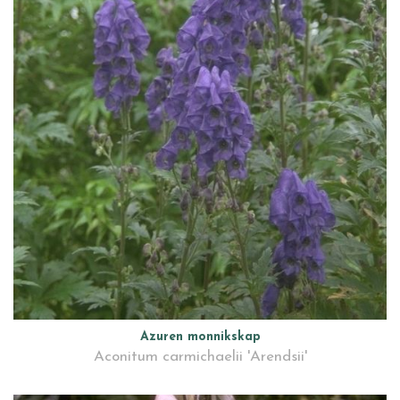
Azuren monnikskap
Aconitum carmichaelii 'Arendsii'