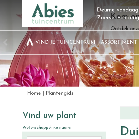
Ga
Deurne vandaag
naar
Kom on
Zoersel vandaa
content
Ontdek onze
VIND JE TUINCENTRUM
ASSORTIMENT
Home
Plantengids
Vind uw plant
Wetenschappelijke naam:
Du