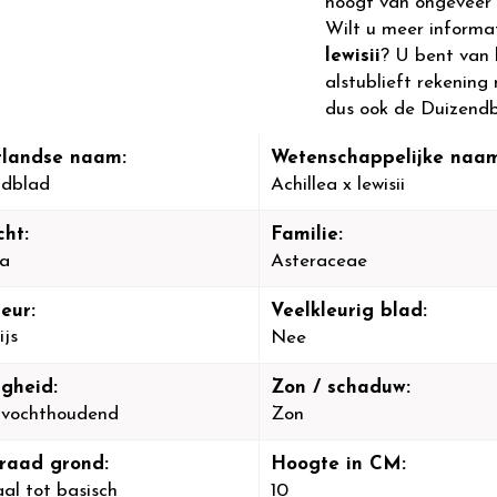
hoogt van ongeveer 
Wilt u meer informa
lewisii
? U bent van 
alstublieft rekening 
dus ook de Duizendb
landse naam:
Wetenschappelijke naam
ndblad
Achillea x lewisii
cht:
Familie:
ea
Asteraceae
eur:
Veelkleurig blad:
ijs
Nee
igheid:
Zon / schaduw:
-vochthoudend
Zon
raad grond:
Hoogte in CM:
al tot basisch
10