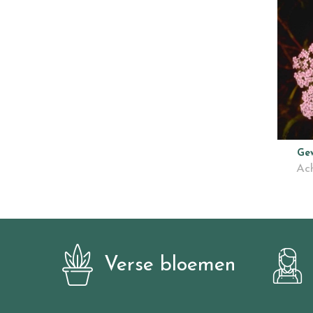
Ge
Ach
Verse bloemen