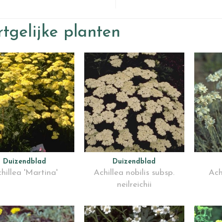
tgelijke planten
Duizendblad
Duizendblad
hillea 'Martina'
Achillea nobilis subsp.
Ach
neilreichii