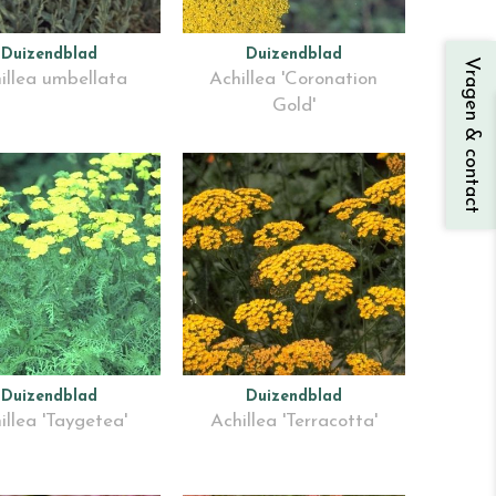
Duizendblad
Duizendblad
Vragen & contact
illea umbellata
Achillea 'Coronation
Gold'
Duizendblad
Duizendblad
illea 'Taygetea'
Achillea 'Terracotta'