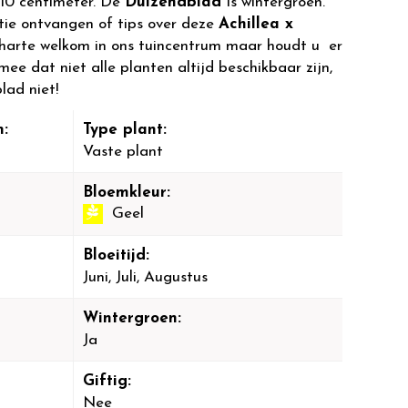
10 centimeter. De
Duizendblad
is wintergroen.
tie ontvangen of tips over deze
Achillea x
harte welkom in ons tuincentrum maar houdt u er
mee dat niet alle planten altijd beschikbaar zijn,
lad niet!
:
Type plant:
Vaste plant
Bloemkleur:
Geel
Bloeitijd:
Juni, Juli, Augustus
Wintergroen:
Ja
Giftig:
Nee