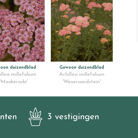
oon duizendblad
Gewoon duizendblad
illea millefolium
Achillea millefolium
'Maskerade'
'Wesersandstein'
anten
3 vestigingen