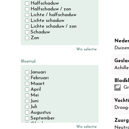
Halfschaduw
Halfschaduw / zon
Lichte / halfschaduw
Lichte schaduw
Lichte schaduw / zon
Schaduw
Zon
Neder
Duize
Wis selectie
Gesla
Bloeitijd:
Achill
Januari
Februari
Bladkl
Maart
Gr
April
Mei
Vocht
Juni
Juli
Droog
Augustus
September
Zuurg
Oktober
Wis selectie
Neutra