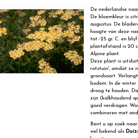
De nederlandse naa
De bloemkleur is citr
augustus. De bladere
hoogte van deze
vas
tot -25 gr. C. en bl
plantafstand is 20 cm
Alpine plant.
Deze plant is uitslu
rotstuin', omdat ze 
grondsoort. Verlangt
bodem. In de winter
droog te houden. D
zijn (kalkhoudend s
goed verdragen. Woek
combineren met and
Bent u op zoek naa
wel bekend als
Duiz