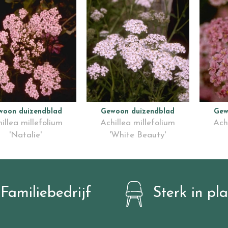
woon duizendblad
Gewoon duizendblad
Gew
illea millefolium
Achillea millefolium
Ach
'Natalie'
'White Beauty'
Familiebedrijf
Sterk in pl