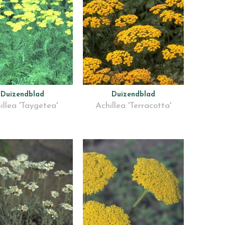
Duizendblad
Duizendblad
illea 'Taygetea'
Achillea 'Terracotta'