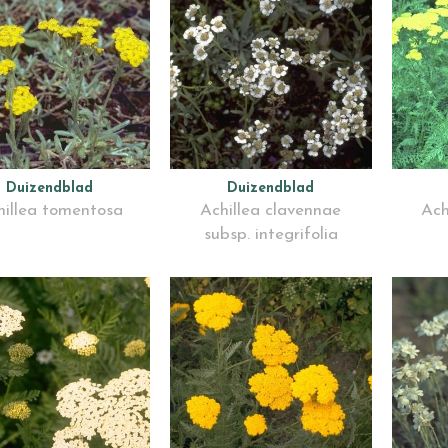
Duizendblad
Duizendblad
hillea tomentosa
Achillea clavennae
Ach
subsp. integrifolia