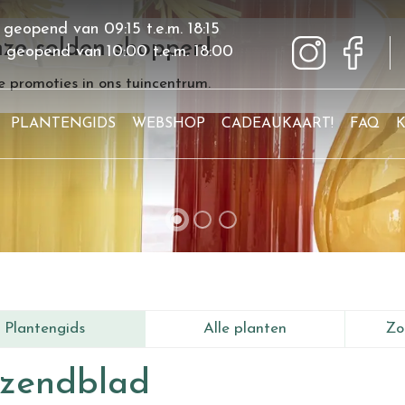
 geopend van
09:15
t.e.m.
18:15
ze solden shoppen!
g geopend van
10:00
t.e.m.
18:00
 promoties in ons tuincentrum.
PLANTENGIDS
WEBSHOP
CADEAUKAART!
FAQ
Plantengids
Alle planten
Zo
izendblad