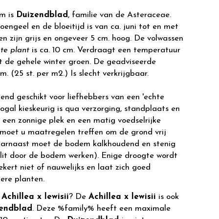
m is
Duizendblad
, familie van de Asteraceae.
oengeel en de bloeitijd is van ca. juni tot en met
n zijn grijs en ongeveer 5 cm. hoog. De volwassen
te plant
is ca. 10 cm. Verdraagt een temperatuur
ijft de gehele winter groen. De geadviseerde
. (25 st. per m2.) Is slecht verkrijgbaar.
itend geschikt voor liefhebbers van een 'echte
nogal kieskeurig is qua verzorging, standplaats en
 een zonnige plek en een matig voedselrijke
 moet u maatregelen treffen om de grond vrij
aarnaast moet de bodem kalkhoudend en stenig
plit door de bodem werken). Enige droogte wordt
ert niet of nauwelijks en laat zich goed
ere planten.
r
Achillea x lewisii
? De
Achillea x lewisii
is ook
endblad
. Deze %family% heeft een maximale